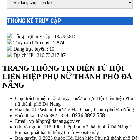
THỐNG KÊ TRUY CẬP
Tổng lượt truy cập : 13.796.815
Truy cập hôm nay : 2.874
Đang trực tuyến : 10
Địa chỉ IP : 216.73.217.87
TRANG THÔNG TIN ĐIỆN TỬ HỘI
LIÊN HIỆP PHỤ NỮ THÀNH PHỐ ĐÀ
NẴNG
Chịu trách nhiệm nội dung: Thường trực Hội Liên hiệp Phụ
nữ thành phố Đà Nẵng
Địa chỉ: 01 Pasteur, Phường Hải Châu, Thành phố Đà Nẵng
0236.3892.558
Điện thoại: 0236.3821.329 -
Email: vp-hlhpn@danang.gov.vn
Ghi rõ nguồn “Hội Liên hiệp Phụ nữ thành phố Đà Nẵng”
khi bạn phát hành thông tin từ website này
Bản quyền © 2023 thuộc Hội Liên hiệp Phụ nữ thành phố Đà