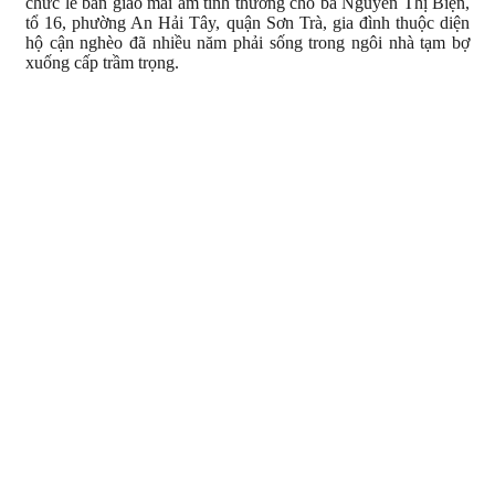
chức lễ bàn giao mái ấm tình thương cho bà Nguyễn Thị Biện,
tổ 16, phường An Hải Tây, quận Sơn Trà, gia đình thuộc diện
hộ cận nghèo đã nhiều năm phải sống trong ngôi nhà tạm bợ
xuống cấp trầm trọng.