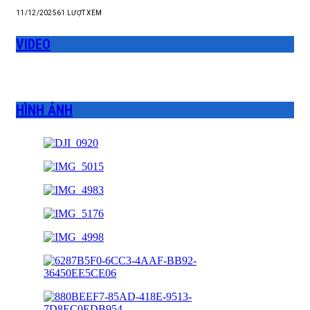
11/12/2025
61
LƯỢT XEM
VIDEO
HÌNH ẢNH