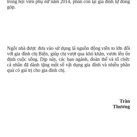
trong hội viên phụ nữ năm 2014, phần còn lại gia đình tự đóng
góp.
Ngôi nhà được đưa vào sử dụng là nguồn đ
ộng viên to lớn đối
với gia đình chị Biện, giúp chị vượt qua khó khăn, vươn lên ổn
định cuộc sống. Dịp này, các ban ngành, đoàn thể và tổ chức
cá nhân đã dành tặng một số vật dụng gia đình và nhiều phần
quà có giá trị cho gia đình chị.
Trần
Thương