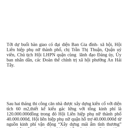
Tới dự buổi bàn giao có đại diện Ban Gia đình- xã hội, Hội
Liên hiệp phụ nữ thành phố, chị Trần Thị Thuận, Quận uỷ
viên, Chủ tịch Hội LHPN quận cùng lãnh đạo Đảng ủy, Ủy
ban nhân dân, các Đoàn thể chính trị xã hội phường An Hải
Tây.
Sau hai tháng thi công căn nhà được xây dựng kiên cố với diện
tích 60 m2,thiết kế kiểu gác lửng với tổng kinh phí là
120.000.000đồng trong đó Hội Liên hiệp phụ nữ thành phố
40.000.000đ, Hội liên hiệp phụ nữ quận hỗ trợ 40.000.000đ từ
nguồn kinh phí vận động “Xây dựng mái ấm tình thương”