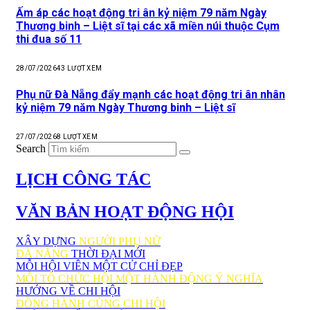
Ấm áp các hoạt động tri ân kỷ niệm 79 năm Ngày
Thương binh – Liệt sĩ tại các xã miền núi thuộc Cụm
thi đua số 11
28/07/2026
43
LƯỢT XEM
Phụ nữ Đà Nẵng đẩy mạnh các hoạt động tri ân nhân
kỷ niệm 79 năm Ngày Thương binh – Liệt sĩ
27/07/2026
8
LƯỢT XEM
Search
LỊCH CÔNG TÁC
VĂN BẢN HOẠT ĐỘNG HỘI
XÂY DỰNG
NGƯỜI PHỤ NỮ
ĐÀ NẴNG
THỜI ĐẠI MỚI
MỖI HỘI VIÊN MỘT CỬ CHỈ ĐẸP
MỖI TỔ CHỨC HỘI MỘT HÀNH ĐỘNG Ý NGHĨA
HƯỚNG VỀ CHI HỘI
ĐỒNG HÀNH CÙNG CHI HỘI