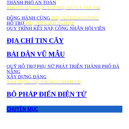
THÀNH PHỐ AN TOÀN
KHÔNG BẠO LỰC VỚI PHỤ NỮ VÀ TRẺ EM
ĐỒNG HÀNH CÙNG
PHỤ NỮ BIÊN CƯƠNG
HỖ TRỢ
PHỤ NỮ KHỞI NGHIỆP
QUY TRÌNH KẾT NẠP, CÔNG NHẬN HỘI VIÊN
ĐỊA CHỈ TIN CẬY
BÀI DÂN VŨ MẪU
QUỸ HỖ TRỢ PHỤ NỮ PHÁT TRIỂN THÀNH PHỐ ĐÀ
NẴNG
XÂY DỰNG ĐẢNG
XÂY DỰNG HỆ THỐNG CHÍNH TRỊ
BỘ PHÁP ĐIỂN ĐIỆN TỬ
CHUYÊN MỤC