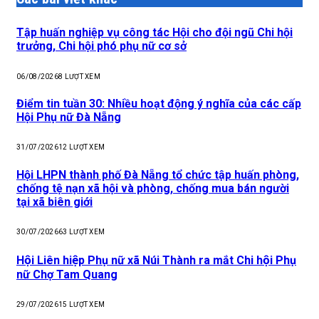
Tập huấn nghiệp vụ công tác Hội cho đội ngũ Chi hội
trưởng, Chi hội phó phụ nữ cơ sở
06/08/2026
8
LƯỢT XEM
Điểm tin tuần 30: Nhiều hoạt động ý nghĩa của các cấp
Hội Phụ nữ Đà Nẵng
31/07/2026
12
LƯỢT XEM
Hội LHPN thành phố Đà Nẵng tổ chức tập huấn phòng,
chống tệ nạn xã hội và phòng, chống mua bán người
tại xã biên giới
30/07/2026
63
LƯỢT XEM
Hội Liên hiệp Phụ nữ xã Núi Thành ra mắt Chi hội Phụ
nữ Chợ Tam Quang
29/07/2026
15
LƯỢT XEM