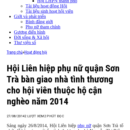
Hội LHPN thành phố
Tài liệu hoạt động Hội
Tài liệu sinh hoạt hội viên
Giới và phát triển
Bình đẳng giới
Phụ nữ tham chính
Gương điển hình
Đời sống & Xã hội
Thư viện số
Trang chủ
»
Hoạt động hội
Hội Liên hiệp phụ nữ quận Sơn
Trà bàn giao nhà tình thương
cho hội viên thuộc hộ cận
nghèo năm 2014
27/08/2014
2
LƯỢT XEM
2 PHÚT ĐỌC
Sáng ngày 26/8/2014, Hội Liên hiệp
phụ nữ
quận Sơn Trà tổ