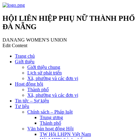
HỘI LIÊN HIỆP PHỤ NỮ THÀNH PHỐ
ĐÀ NẴNG
DANANG WOMEN'S UNION
Edit Content
Trang chủ
Giới thiệu
Giới thiệu chung
Lịch sử phát triển
Xã, phường và các đơn vị
Hoạt động hội
Thành phố
Xã, phường và các đơn vị
Tin tức – Sự kiện
Tư liệu
Chính sách – Pháp luật
Trung ương
Thành phố
Văn bản hoạt động Hội
TW Hội LHPN Việt Nam