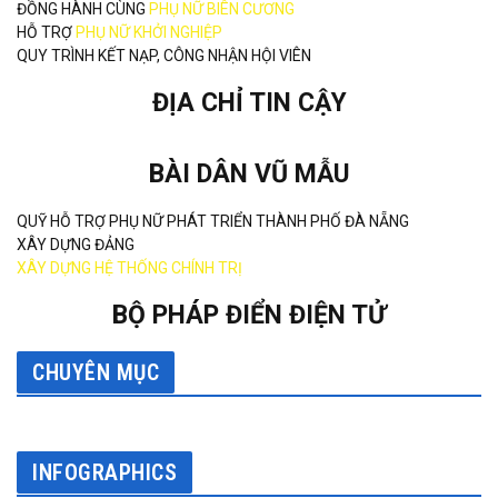
ĐỒNG HÀNH CÙNG
PHỤ NỮ BIÊN CƯƠNG
HỖ TRỢ
PHỤ NỮ KHỞI NGHIỆP
QUY TRÌNH KẾT NẠP, CÔNG NHẬN HỘI VIÊN
ĐỊA CHỈ TIN CẬY
BÀI DÂN VŨ MẪU
QUỸ HỖ TRỢ PHỤ NỮ PHÁT TRIỂN THÀNH PHỐ ĐÀ NẴNG
XÂY DỰNG ĐẢNG
XÂY DỰNG HỆ THỐNG CHÍNH TRỊ
BỘ PHÁP ĐIỂN ĐIỆN TỬ
CHUYÊN MỤC
INFOGRAPHICS