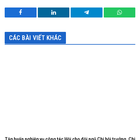
Facebook
LinkedIn
Telegram
WhatsA
CÁC BÀI VIẾT KHÁC
Tập huấn nghiệp vụ công tác Hội cho đội ngũ Chi hội trưởng, Chi