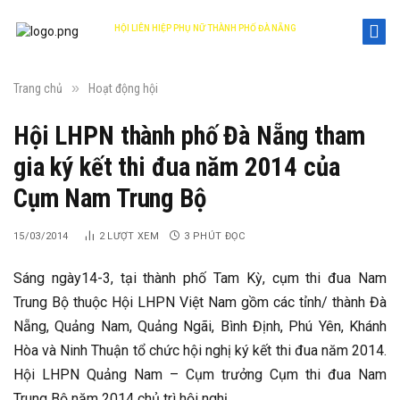
HỘI LIÊN HIỆP PHỤ NỮ THÀNH PHỐ ĐÀ NẴNG
DANANG WOMEN'S UNION
»
Trang chủ
Hoạt động hội
Hội LHPN thành phố Đà Nẵng tham
gia ký kết thi đua năm 2014 của
Cụm Nam Trung Bộ
15/03/2014
2
LƯỢT XEM
3 PHÚT ĐỌC
Sáng ngày14-3, tại thành phố Tam Kỳ, cụm thi đua Nam
Trung Bộ thuộc Hội LHPN Việt Nam gồm các tỉnh/ thành Đà
Nẵng, Quảng Nam, Quảng Ngãi, Bình Định, Phú Yên, Khánh
Hòa và Ninh Thuận tổ chức hội nghị ký kết thi đua năm 2014.
Hội LHPN Quảng Nam – Cụm trưởng Cụm thi đua Nam
Trung Bộ năm 2014 chủ trì hội nghị.