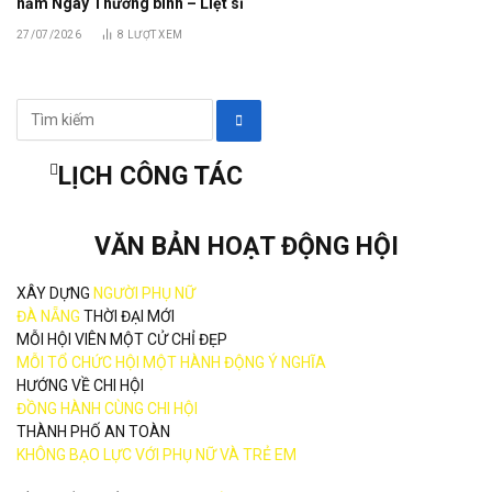
năm Ngày Thương binh – Liệt sĩ
27/07/2026
8
LƯỢT XEM
LỊCH CÔNG TÁC
VĂN BẢN HOẠT ĐỘNG HỘI
XÂY DỰNG
NGƯỜI PHỤ NỮ
ĐÀ NẴNG
THỜI ĐẠI MỚI
MỖI HỘI VIÊN MỘT CỬ CHỈ ĐẸP
MỖI TỔ CHỨC HỘI MỘT HÀNH ĐỘNG Ý NGHĨA
HƯỚNG VỀ CHI HỘI
ĐỒNG HÀNH CÙNG CHI HỘI
THÀNH PHỐ AN TOÀN
KHÔNG BẠO LỰC VỚI PHỤ NỮ VÀ TRẺ EM