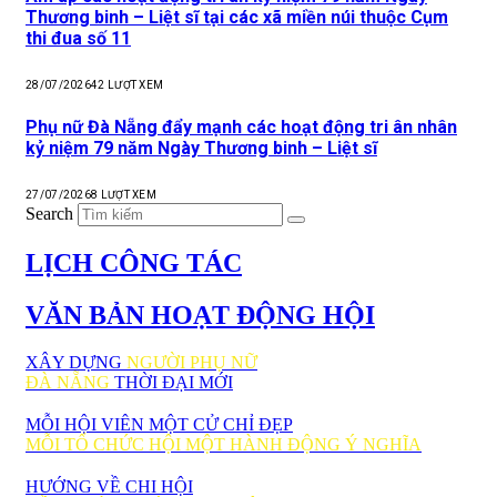
Thương binh – Liệt sĩ tại các xã miền núi thuộc Cụm
thi đua số 11
28/07/2026
42
LƯỢT XEM
Phụ nữ Đà Nẵng đẩy mạnh các hoạt động tri ân nhân
kỷ niệm 79 năm Ngày Thương binh – Liệt sĩ
27/07/2026
8
LƯỢT XEM
Search
LỊCH CÔNG TÁC
VĂN BẢN HOẠT ĐỘNG HỘI
XÂY DỰNG
NGƯỜI PHỤ NỮ
ĐÀ NẴNG
THỜI ĐẠI MỚI
MỖI HỘI VIÊN MỘT CỬ CHỈ ĐẸP
MỖI TỔ CHỨC HỘI MỘT HÀNH ĐỘNG Ý NGHĨA
HƯỚNG VỀ CHI HỘI