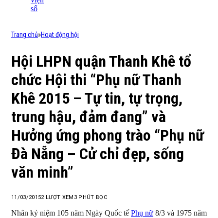
số
Trang chủ
»
Hoạt động hội
Hội LHPN quận Thanh Khê tổ
chức Hội thi “Phụ nữ Thanh
Khê 2015 – Tự tin, tự trọng,
trung hậu, đảm đang” và
Hưởng ứng phong trào “Phụ nữ
Đà Nẵng – Cử chỉ đẹp, sống
văn minh”
11/03/2015
2
LƯỢT XEM
3 PHÚT ĐỌC
Nhân kỷ niệm 105 năm Ngày Quốc tế
Phụ nữ
8/3 và 1975 năm