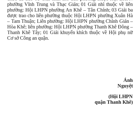
phường Vĩnh Trung và Thạc Gián; 01 Giải nhì thuộc về liên
phường: Hội LHPN phường An Khê – Tân Chính; 03 Giải ba
được trao cho liên phường thuộc Hội LHPN phường Xuân Hà
– Tam Thuận; Liên phường: Hội LHPN phường Chính Gián –
Hòa Khê; liên phường: Hội LHPN phường Thanh Khê Đông –
Thanh Khê Tây; 01 Giải khuyến khích thuộc về Hội phụ nữ
Cơ sở Công an quận.
Ánh
Nguyệt
(Hội LHPN
quận Thanh Khê)