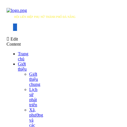
HỘI LIÊN HIỆP PHỤ NỮ THÀNH PHỐ ĐÀ NẴNG
DANANG WOMEN'S UNION
Edit
Content
Trang
chủ
Giới
thiệu
Giới
thiệu
chung
Lịch
sử
phát
triển
Xã,
phường
và
các