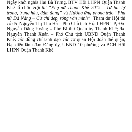
Ngày khởi nghĩa Hai Bà Trưng. BTV Hội LHPN Quận Thanh
Khê tổ chức
Hội thi “Phụ nữ Thanh Khê 2015 – Tự tin, tự
trọng, trung hậu, đảm đang”
và
Hưởng ứng phong trào “Phụ
nữ Đà Nẵng – Cử chỉ đẹp, sống văn minh”
. Tham dự Hội thi
có đ/c Nguyễn Thị Thu Hà – Phó Chủ tịch Hội LHPN TP; Đ/c
Nguyễn Đăng Hoàng – Phó Bí thư Quận ủy Thanh Khê; đ/c
Nguyễn Thanh Xuân – Phó Chủ tịch UBND Quận Thanh
Khê; các đồng chí lãnh đạo các cơ quan Hội đoàn thể quận;
Đại diện lãnh đạo Đảng ủy, UBND 10 phường và BCH Hội
LHPN Quận Thanh Khê.