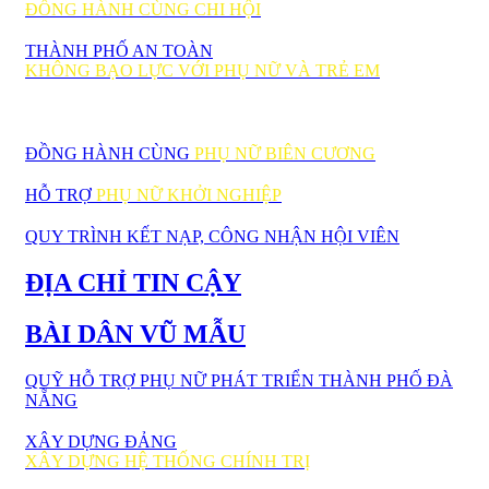
ĐỒNG HÀNH CÙNG CHI HỘI
THÀNH PHỐ AN TOÀN
KHÔNG BẠO LỰC VỚI PHỤ NỮ VÀ TRẺ EM
ĐỒNG HÀNH CÙNG
PHỤ NỮ BIÊN CƯƠNG
HỖ TRỢ
PHỤ NỮ KHỞI NGHIỆP
QUY TRÌNH KẾT NẠP, CÔNG NHẬN HỘI VIÊN
ĐỊA CHỈ TIN CẬY
BÀI DÂN VŨ MẪU
QUỸ HỖ TRỢ PHỤ NỮ PHÁT TRIỂN THÀNH PHỐ ĐÀ
NẴNG
XÂY DỰNG ĐẢNG
XÂY DỰNG HỆ THỐNG CHÍNH TRỊ