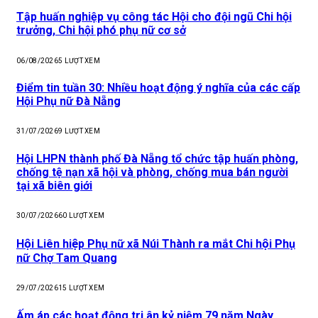
Tập huấn nghiệp vụ công tác Hội cho đội ngũ Chi hội
trưởng, Chi hội phó phụ nữ cơ sở
06/08/2026
5
LƯỢT XEM
Điểm tin tuần 30: Nhiều hoạt động ý nghĩa của các cấp
Hội Phụ nữ Đà Nẵng
31/07/2026
9
LƯỢT XEM
Hội LHPN thành phố Đà Nẵng tổ chức tập huấn phòng,
chống tệ nạn xã hội và phòng, chống mua bán người
tại xã biên giới
30/07/2026
60
LƯỢT XEM
Hội Liên hiệp Phụ nữ xã Núi Thành ra mắt Chi hội Phụ
nữ Chợ Tam Quang
29/07/2026
15
LƯỢT XEM
Ấm áp các hoạt động tri ân kỷ niệm 79 năm Ngày