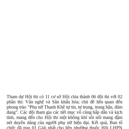
Tham dự Hội thi có 11 cơ sở Hội chia thành 06 đội thi với 02
phần thi: Văn nghệ và Sân khấu hóa; chủ đề liên quan đến
phong trào “Phụ nữ Thanh Khê tự tin, tự trọng, trung hậu, đảm
đang”. Các đội tham gia các tiết mục vô cùng hấp dẫn và kịch
tính, mang đến cho Hội thi một không khí sôi nổi mang đậm
nét duyên dáng của người phụ nữ hiện đại. Kết quả, Ban tổ
chức đã trao 01 Giải nhất cho liên phường thuộc Hội LHPN