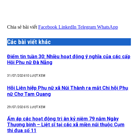
Chia sẻ bài viết
Facebook
LinkedIn
Telegram
WhatsApp
Các bài viết khác
Điểm tin tuần 30: Nhiều hoạt động ý nghĩa của các cấp
Hội Phụ nữ Đà Nẵng
31/07/2026
10
LƯỢT XEM
Hội Liên hiệp Phụ nữ xã Núi Thành ra mắt Chi hội Phụ
nữ Chợ Tam Quang
29/07/2026
15
LƯỢT XEM
Ấm áp các hoạt động tri ân kỷ niệm 79 năm Ngày
Thương binh – Liệt sĩ tại các xã miền núi thuộc Cụm
thi đua số 11