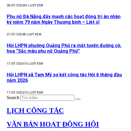
28/07/2026
42
LƯỢT XEM
Phụ nữ Đà Nẵng đẩy mạnh các hoạt động tri ân nhân
kỷ niệm 79 năm Ngày Thương binh – Liệt sĩ
27/07/2026
8
LƯỢT XEM
Hội LHPN phường Quảng Phú ra mắt tuyến đường cờ,
hoa “Sắc màu phụ nữ Quảng Phú”
17/07/2026
10
LƯỢT XEM
Hội LHPN xã Tam Mỹ sơ kết công tác Hội 6 tháng đầu
năm 2026
11/07/2026
10
LƯỢT XEM
Search
LỊCH CÔNG TÁC
VĂN BẢN HOẠT ĐỘNG HỘI