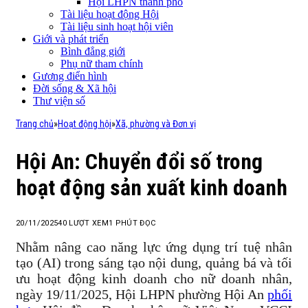
Hội LHPN thành phố
Tài liệu hoạt động Hội
Tài liệu sinh hoạt hội viên
Giới và phát triển
Bình đẳng giới
Phụ nữ tham chính
Gương điển hình
Đời sống & Xã hội
Thư viện số
Trang chủ
»
Hoạt động hội
»
Xã, phường và Đơn vị
Hội An: Chuyển đổi số trong
hoạt động sản xuất kinh doanh
20/11/2025
40
LƯỢT XEM
1 PHÚT ĐỌC
Nhằm nâng cao năng lực ứng dụng trí tuệ nhân
tạo (AI) trong sáng tạo nội dung, quảng bá và tối
ưu hoạt động kinh doanh cho nữ doanh nhân,
ngày 19/11/2025, Hội LHPN phường Hội An
phối