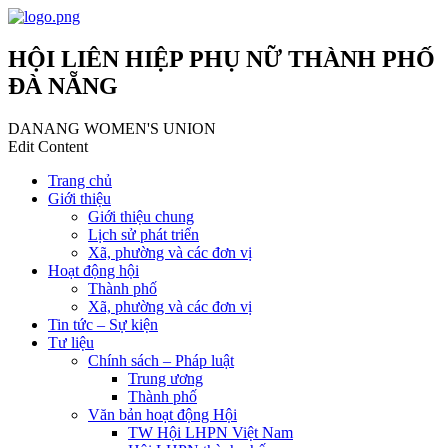
HỘI LIÊN HIỆP PHỤ NỮ THÀNH PHỐ
ĐÀ NẴNG
DANANG WOMEN'S UNION
Edit Content
Trang chủ
Giới thiệu
Giới thiệu chung
Lịch sử phát triển
Xã, phường và các đơn vị
Hoạt động hội
Thành phố
Xã, phường và các đơn vị
Tin tức – Sự kiện
Tư liệu
Chính sách – Pháp luật
Trung ương
Thành phố
Văn bản hoạt động Hội
TW Hội LHPN Việt Nam