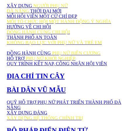
XÂY DỰNG
NGƯỜI PHỤ NỮ
ĐÀ NẴNG
THỜI ĐẠI MỚI
MỖI HỘI VIÊN MỘT CỬ CHỈ ĐẸP
MỖI TỔ CHỨC HỘI MỘT HÀNH ĐỘNG Ý NGHĨA
HƯỚNG VỀ CHI HỘI
ĐỒNG HÀNH CÙNG CHI HỘI
THÀNH PHỐ AN TOÀN
KHÔNG BẠO LỰC VỚI PHỤ NỮ VÀ TRẺ EM
ĐỒNG HÀNH CÙNG
PHỤ NỮ BIÊN CƯƠNG
HỖ TRỢ
PHỤ NỮ KHỞI NGHIỆP
QUY TRÌNH KẾT NẠP, CÔNG NHẬN HỘI VIÊN
ĐỊA CHỈ TIN CẬY
BÀI DÂN VŨ MẪU
QUỸ HỖ TRỢ PHỤ NỮ PHÁT TRIỂN THÀNH PHỐ ĐÀ
NẴNG
XÂY DỰNG ĐẢNG
XÂY DỰNG HỆ THỐNG CHÍNH TRỊ
BỘ PHÁP ĐIỂN ĐIỆN TỬ