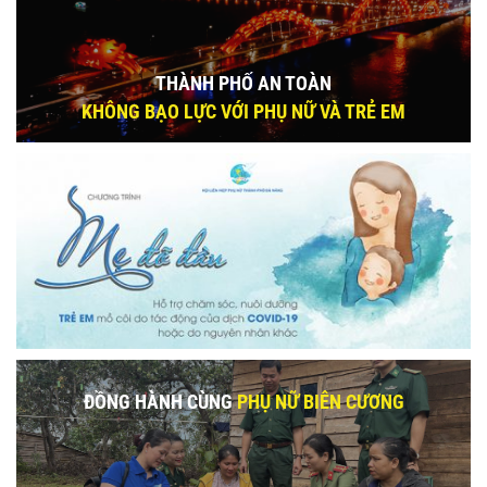
THÀNH PHỐ AN TOÀN
KHÔNG BẠO LỰC VỚI PHỤ NỮ VÀ TRẺ EM
ĐỒNG HÀNH CÙNG
PHỤ NỮ BIÊN CƯƠNG