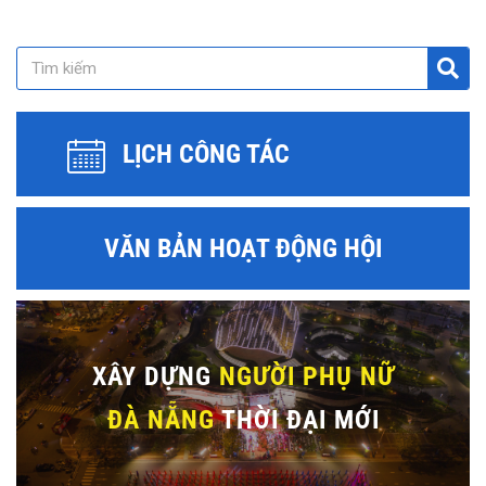
LỊCH CÔNG TÁC
VĂN BẢN HOẠT ĐỘNG HỘI
XÂY DỰNG
NGƯỜI PHỤ NỮ
ĐÀ NẴNG
THỜI ĐẠI MỚI