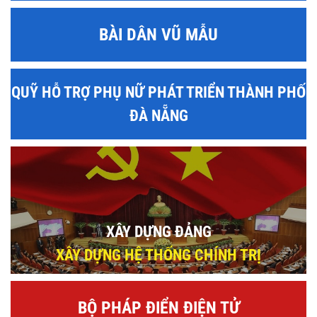
BÀI DÂN VŨ MẪU
QUỸ HỖ TRỢ PHỤ NỮ PHÁT TRIỂN THÀNH PHỐ
ĐÀ NẴNG
XÂY DỰNG ĐẢNG
XÂY DỰNG HỆ THỐNG CHÍNH TRỊ
BỘ PHÁP ĐIỂN ĐIỆN TỬ