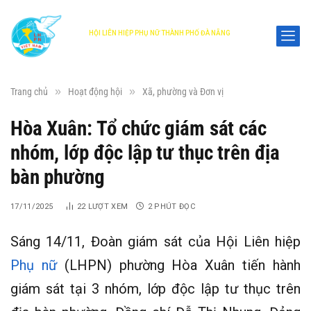
HỘI LIÊN HIỆP PHỤ NỮ THÀNH PHỐ ĐÀ NẴNG
DANANG WOMEN'S UNION
»
»
Trang chủ
Hoạt động hội
Xã, phường và Đơn vị
Hòa Xuân: Tổ chức giám sát các
nhóm, lớp độc lập tư thục trên địa
bàn phường
17/11/2025
22
LƯỢT XEM
2 PHÚT ĐỌC
Sáng 14/11, Đoàn giám sát của Hội Liên hiệp
Phụ nữ
(LHPN) phường Hòa Xuân tiến hành
giám sát tại 3 nhóm, lớp độc lập tư thục trên