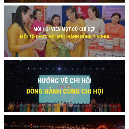
MỖI HỘI VIÊN MỘT CỬ CHỈ ĐẸP
MỖI TỔ CHỨC HỘI MỘT HÀNH ĐỘNG Ý NGHĨA
HƯỚNG VỀ CHI HỘI
ĐỒNG HÀNH CÙNG CHI HỘI