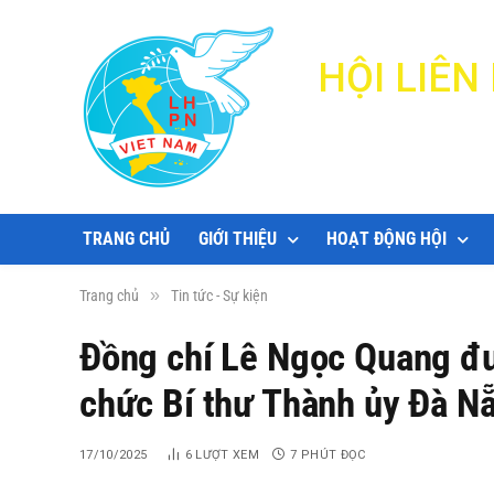
HỘI LIÊ
TRANG CHỦ
GIỚI THIỆU
HOẠT ĐỘNG HỘI
»
Trang chủ
Tin tức - Sự kiện
Đồng chí Lê Ngọc Quang đượ
chức Bí thư Thành ủy Đà N
17/10/2025
6
LƯỢT XEM
7 PHÚT ĐỌC