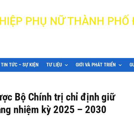
N HIỆP PHỤ NỮ THÀNH PHỐ
DANANG WOMEN'S UNION
TIN TỨC – SỰ KIỆN
TƯ LIỆU
GIỚI VÀ PHÁT TRIỂN
G
c Bộ Chính trị chỉ định giữ
ẵng nhiệm kỳ 2025 – 2030