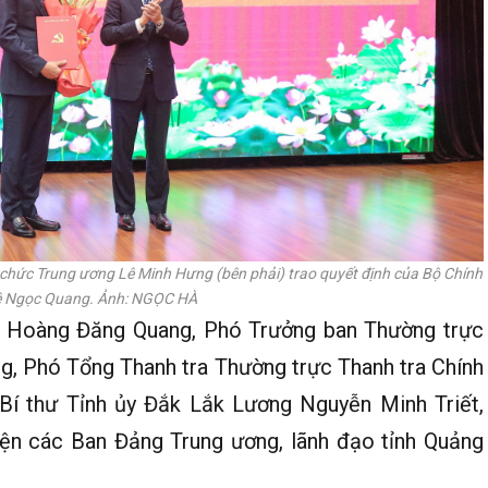
ổ chức Trung ương Lê Minh Hưng (bên phải) trao quyết định của Bộ Chính
 Lê Ngọc Quang. Ảnh: NGỌC HÀ
: Hoàng Đăng Quang, Phó Trưởng ban Thường trực
, Phó Tổng Thanh tra Thường trực Thanh tra Chính
 Bí thư Tỉnh ủy Đắk Lắk Lương Nguyễn Minh Triết,
iện các Ban Đảng Trung ương, lãnh đạo tỉnh Quảng