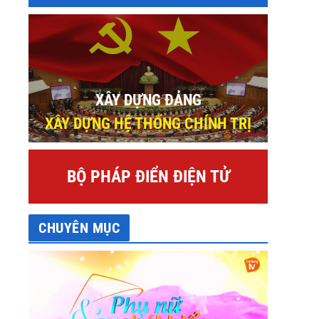
XÂY DỰNG ĐẢNG
XÂY DỰNG HỆ THỐNG CHÍNH TRỊ
BỘ PHÁP ĐIỂN ĐIỆN TỬ
CHUYÊN MỤC