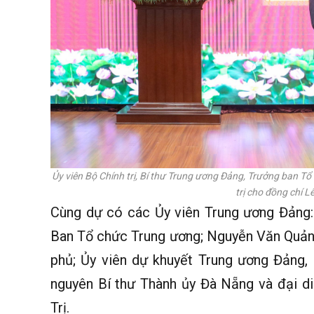
Ủy viên Bộ Chính trị, Bí thư Trung ương Đảng, Trưởng ban T
trị cho đồng chí
Cùng dự có các Ủy viên Trung ương Đảng
Ban Tổ chức Trung ương; Nguyễn Văn Quảng
phủ; Ủy viên dự khuyết Trung ương Đảng,
nguyên Bí thư Thành ủy Đà Nẵng và đại d
Trị.