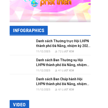
INFOGRAPHICS
Danh sách Thường trực Hội LHPN
thành phố Đà Nẵng, nhiệm kỳ 2025
– 2030
11/12/2025
72
LƯỢT XEM
Danh sách Ban Thường vụ Hội
LHPN thành phố Đà Nẵng, nhiệm
kỳ 2025 – 2030
11/12/2025
41
LƯỢT XEM
Danh sách Ban Chấp hành Hội
LHPN thành phố Đà Nẵng, nhiệm
kỳ 2025 – 2030
11/12/2025
61
LƯỢT XEM
VIDEO