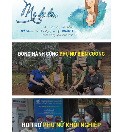
ĐỒNG HÀNH CÙNG
PHỤ NỮ BIÊN CƯƠNG
HỖ TRỢ
PHỤ NỮ KHỞI NGHIỆP