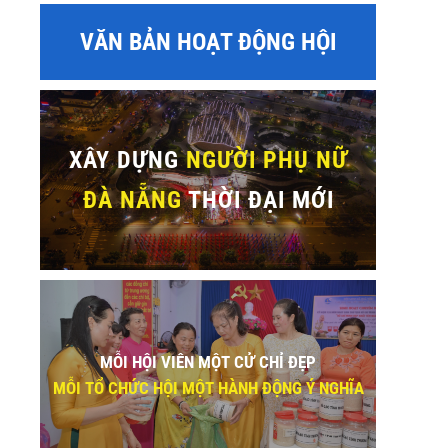
VĂN BẢN HOẠT ĐỘNG HỘI
XÂY DỰNG
NGƯỜI PHỤ NỮ
ĐÀ NẴNG
THỜI ĐẠI MỚI
MỖI HỘI VIÊN MỘT CỬ CHỈ ĐẸP
MỖI TỔ CHỨC HỘI MỘT HÀNH ĐỘNG Ý NGHĨA