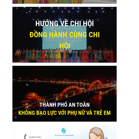
HƯỚNG VỀ CHI HỘI
ĐỒNG HÀNH CÙNG CHI
HỘI
THÀNH PHỐ AN TOÀN
KHÔNG BẠO LỰC VỚI PHỤ NỮ VÀ TRẺ EM