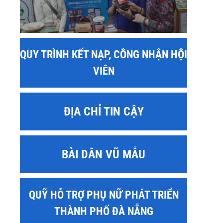
QUY TRÌNH KẾT NẠP, CÔNG NHẬN HỘI
VIÊN
ĐỊA CHỈ TIN CẬY
BÀI DÂN VŨ MẪU
QUỸ HỖ TRỢ PHỤ NỮ PHÁT TRIỂN
THÀNH PHỐ ĐÀ NẴNG