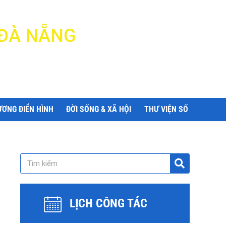
 ĐÀ NẴNG
ƯƠNG ĐIỂN HÌNH
ĐỜI SỐNG & XÃ HỘI
THƯ VIỆN SỐ
LỊCH CÔNG TÁC