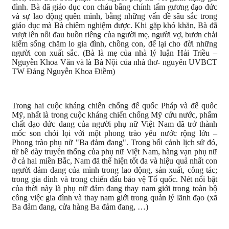
đình. Bà đã giáo dục con cháu bằng chính tấm gương đạo đức
và sự lao động quên mình, bằng những vấn đề sâu sắc trong
giáo dục mà Bà chiêm nghiệm được. Khi gặp khó khăn, Bà đã
vượt lên nỗi đau buồn riêng của người mẹ, người vợ, bươn chải
kiếm sống chăm lo gia đình, chồng con, để lại cho đời những
người con xuất sắc. (Bà là mẹ của nhà lý luận Hải Triều –
Nguyễn Khoa Văn và là Bà Nội của nhà thơ- nguyên UVBCT
TW Đảng Nguyễn Khoa Điềm)
Trong hai cuộc kháng chiến chống đế quốc Pháp và đế quốc
Mỹ, nhất là trong cuộc kháng chiến chống Mỹ cứu nước, phẩm
chất đạo đức đang của người phụ nữ Việt Nam đã trở thành
mốc son chói lọi với một phong trào yêu nước rộng lớn –
Phong trào phụ nữ "Ba đảm đang". Trong bối cảnh lịch sử đó,
từ bề dày truyền thống của phụ nữ Việt Nam, hàng vạn phụ nữ
ở cả hai miền Bắc, Nam đã thể hiện tốt đa và hiệu quả nhất con
người đảm đang của mình trong lao động, sản xuất, công tác;
trong gia đình và trong chiến đấu bảo vệ Tổ quốc. Nét nổi bật
của thời này là phụ nữ đảm đang thay nam giới trong toàn bộ
công việc gia đình và thay nam giới trong quản lý lãnh đạo (xã
Ba đảm đang, cửa hàng Ba đảm đang, …)