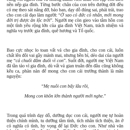
nền nếp gia đình. Từng bước chân của con trên đường đời đều
có mẹ theo sát nâng đỡ, bảo ban, dạy dỗ đúng sai, phải trái, trao
cho con cái đạo làm người: “
Ở sao có đức có nhân, mới mong
đời trị được ăn lộc trời
”. Người mẹ còn gieo vào tâm hồn con
một tình yêu rộng lớn của gia đình Việt Nam, trách nhiệm và
nghĩa vụ trước gia đình, quê hương và Tổ quốc.
Bao cực nhọc lo toan vất vả cho gia đình, cho con cái, luôn
chất lên đôi vai gầy mảnh mai, nhưng bền bỉ, dẻo dai của người
mẹ “
cá chuối đắm đuối vì con
”. Suốt đời, người mẹ Việt Nam
đã tần tảo vì gia đình, dù vất vả gian truân đến đâu cũng không
kêu ca, phàn nàn để mong cho con cái trưởng thành là mãn
nguyện:
“
Mẹ nuôi con bấy lâu rồi,
Mong con khôn lớn thành người mới nghe.
”
Trong quá trình dạy dỗ, dưỡng dục con cái, người mẹ tự hoàn
thiện chính mình, tu dưỡng tâm tính, tích nhân tích thiện, ăn ở
có nghĩa có tình, hy vọng để lại Đức cho con. Như nhà văn