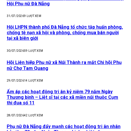
Hội Phụ nữ Đà Nẵng
31/07/2026
9
LƯỢT XEM
Hội LHPN thành phố Đà Nẵng tổ chức tập huấn phòng,
chống tệ nạn xã hội và phòng, chống mua bán người
tại xã biên giới
30/07/2026
59
LƯỢT XEM
Hội Liên hiệp Phụ nữ xã Núi Thành ra mắt Chi hội Phụ
nữ Chợ Tam Quang
29/07/2026
14
LƯỢT XEM
Ấm áp các hoạt động tri ân kỷ niệm 79 năm Ngày
Thương binh – Liệt sĩ tại các xã miền núi thuộc Cụm
thi đua số 11
28/07/2026
42
LƯỢT XEM
Phụ nữ Đà Nẵng đẩy mạnh các hoạt động tri ân nhân