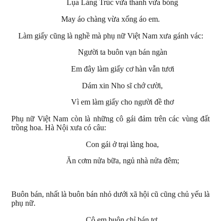
Lụa Làng Trúc vừa thanh vừa bóng
May áo chàng vừa xống áo em.
Làm giấy cũng là nghề mà phụ nữ Việt Nam xưa gánh vác:
Người ta buôn vạn bán ngàn
Em đây làm giấy cơ hàn vẫn tươi
Dám xin Nho sĩ chớ cười,
Vì em làm giấy cho người đề thơ
Phụ nữ Việt Nam còn là những cô gái đảm trên các vùng đất
trồng hoa. Hà Nội xưa có câu:
Con gái ở trại làng hoa,
Ăn cơm nửa bữa, ngủ nhà nửa đêm;
Buôn bán, nhất là buôn bán nhỏ dưới xã hội cũ cũng chủ yếu là
phụ nữ.
Cô em buôn chỉ bán tơ,