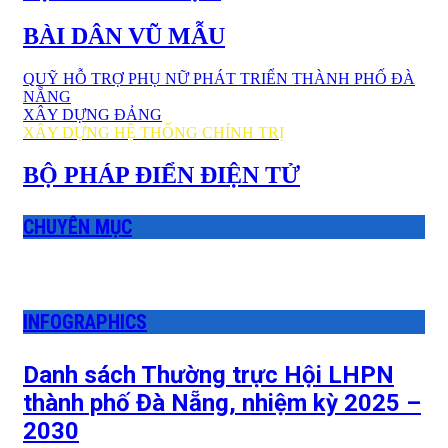
BÀI DÂN VŨ MẪU
QUỸ HỖ TRỢ PHỤ NỮ PHÁT TRIỂN THÀNH PHỐ ĐÀ
NẴNG
XÂY DỰNG ĐẢNG
XÂY DỰNG HỆ THỐNG CHÍNH TRỊ
BỘ PHÁP ĐIỂN ĐIỆN TỬ
CHUYÊN MỤC
INFOGRAPHICS
Danh sách Thường trực Hội LHPN
thành phố Đà Nẵng, nhiệm kỳ 2025 –
2030