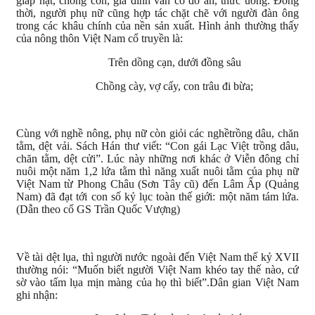
giáp hạt, chồng con, gia đình vẫn có đồ ăn, thức uống. Đồng
thời, người phụ nữ cũng hợp tác chặt chẽ với người đàn ông
trong các khâu chính của nền sản xuất. Hình ảnh thường thấy
của nông thôn Việt Nam cổ truyền là:
Trên dồng cạn, dưới đồng sâu
Chồng cày, vợ cấy, con trâu đi bừa;
Cùng với nghề nông, phụ nữ còn giỏi các nghềtrồng dâu, chăn
tằm, dệt vải. Sách Hán thư viết: “Con gái Lạc Việt trồng dâu,
chăn tằm, dệt cửi”. Lúc này những nơi khác ở Viễn đông chỉ
nuôi một năm 1,2 lứa tằm thì năng xuất nuôi tằm của phụ nữ
Việt Nam từ Phong Châu (Sơn Tây cũ) đến Lâm Ấp (Quảng
Nam) đã đạt tới con số kỷ lục toàn thế giới: một năm tám lứa.
(Dẫn theo cố GS Trần Quốc Vượng)
Về tài dệt lụa, thì người nước ngoài đến Việt Nam thế kỷ XVII
thường nói: “Muốn biết người Việt Nam khéo tay thế nào, cứ
sờ vào tấm lụa mịn màng của họ thì biết”.Dân gian Việt Nam
ghi nhận: