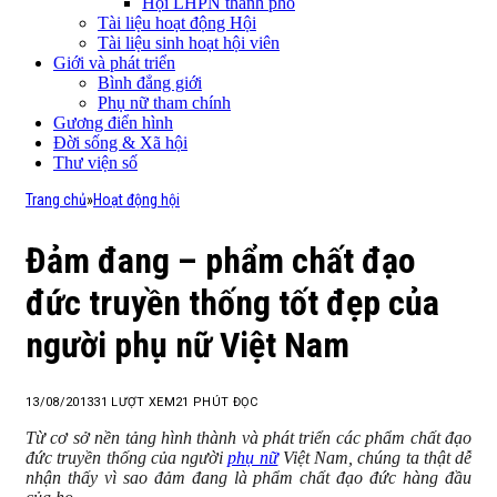
Hội LHPN thành phố
Tài liệu hoạt động Hội
Tài liệu sinh hoạt hội viên
Giới và phát triển
Bình đẳng giới
Phụ nữ tham chính
Gương điển hình
Đời sống & Xã hội
Thư viện số
Trang chủ
»
Hoạt động hội
Đảm đang – phẩm chất đạo
đức truyền thống tốt đẹp của
người phụ nữ Việt Nam
13/08/2013
31
LƯỢT XEM
21 PHÚT ĐỌC
Từ cơ sở nền tảng hình thành và phát triển các phẩm chất đạo
đức truyền thống của người
phụ nữ
Việt Nam, chúng ta thật dễ
nhận thấy vì sao đảm đang là phẩm chất đạo đức hàng đầu