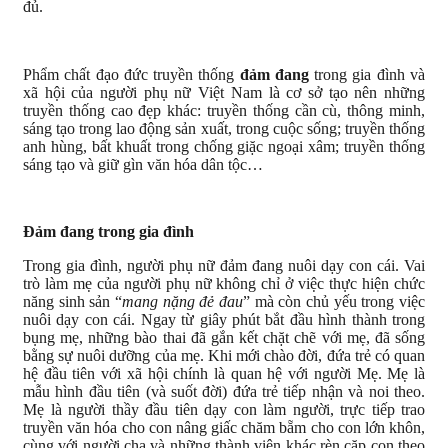
đủ.
Phẩm chất đạo đức truyền thống
đảm đang
trong gia đình và
xã hội của người phụ nữ Việt Nam là cơ sở tạo nên những
truyền thống cao đẹp khác: truyền thống cần cù, thông minh,
sáng tạo trong lao động sản xuất, trong cuộc sống; truyền thống
anh hùng, bất khuất trong chống giặc ngoại xâm; truyền thống
sáng tạo và giữ gìn văn hóa dân tộc…
Đảm đang trong gia đình
Trong gia đình, người phụ nữ đảm đang nuôi dạy con cái. Vai
trò làm mẹ của người phụ nữ không chỉ ở việc thực hiện chức
năng sinh sản “
mang nặng đẻ đau
” mà còn chủ yếu trong việc
nuôi dạy con cái. Ngay từ giây phút bắt đầu hình thành trong
bụng mẹ, những bào thai đã gắn kết chặt chẽ với mẹ, đã sống
bằng sự nuôi dưỡng của mẹ. Khi mới chào đời, đứa trẻ có quan
hệ đầu tiên với xã hội chính là quan hệ với người Mẹ. Mẹ là
mẫu hình đầu tiên (và suốt đời) đứa trẻ tiếp nhận và noi theo.
Mẹ là người thầy đầu tiên dạy con làm người, trực tiếp trao
truyền văn hóa cho con nâng giấc chăm bẵm cho con lớn khôn,
cùng với người cha và những thành viên khác rèn cặp con theo