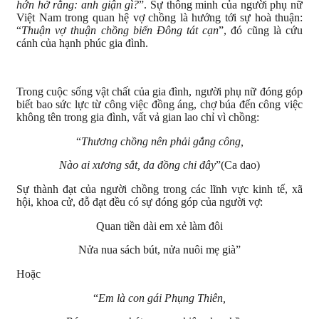
hớn hở rằng: anh giận gì?
”. Sự thông minh của người phụ nữ
Việt Nam trong quan hệ vợ chồng là hướng tới sự hoà thuận:
“
Thuận vợ thuận chồng biển Đông tát cạn
”, đó cũng là cứu
cánh của hạnh phúc gia đình.
Trong cuộc sống vật chất của gia đình, người phụ nữ đóng góp
biết bao sức lực từ công việc đồng áng, chợ búa đến công việc
không tên trong gia đình, vất vả gian lao chỉ vì chồng:
“
Thương chồng nên phải gắng công,
Nào ai xương sắt, da đồng chi đây
”(Ca dao)
Sự thành đạt của người chồng trong các lĩnh vực kinh tế, xã
hội, khoa cử, đỗ đạt đều có sự đóng góp của người vợ:
Quan tiền dài em xẻ làm đôi
Nửa nua sách bút, nửa nuôi mẹ già”
Hoặc
“
Em là con gái Phụng Thiên,