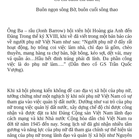
Buôn ngọn sông Bờ, buôn cuối sông thao
Ông Ba – râu (Jonh Barrow) hội viên hội Hoàng gia Anh đến
Đàng Trong thế kỷ XVIII, khi về đã viết trong một bản báo cáo
về người phụ nữ Việt Nam như sau: “Người phụ nữ ở đây rất
hoạt động, họ trông coi việc làm nhà, chỉ đạo là gốm, chèo
thuyền, mang hàng ra chợ bán, bật bông, kéo sợi, dệt vải, may
vá quần áo…Hầu hết đinh tráng phải đi lính. Đa phần công
việc là do phụ nữ làm….” (Dẫn theo cố GS Trần Quốc
Vượng).
Khi xã hội phong kiến không đề cao địa vị xã hội của phụ nữ,
tưởng chừng như một nghịch lý khi nói phụ nữ Việt Nam có sự
tham gia vào việc quản lý đất nước. Dường như vai trò của phụ
nữ trong việc quản lý đất nước, xây dựng chế độ chỉ được công
nhận và được đặt ra khi Đảng Cộng sản Việt Nam lãnh đạo
cách mạng và khi Nhà nước Cộng hòa dân chủ Việt Nam ra
đời từ năm 1945 đến nay. Song lịch sử đã ghi nhận nhiều tấm
gương và năng lực của phụ nữ đã tham gia chính sự thể hiện tài
năng của phụ nữ trong lãnh đạo và quản lý xã hội như Nguyên