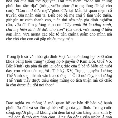
hóa lớn của dân tộc Nguyễn Trãi tâm niệm: “Mạc nhi chủng
phúc lưu tâm địa” (trồng vườn phúc ở trong lòng để lại cho
con). “Con nhờ đức mẹ”,“phúc đức tại Mẫu”là quan niệm cổ
truyền của nhân dân ta. Biết bao bà mẹ chú ý làm việc thiện,
giữ gìn tư cách thanh cao, tuân thủ nền nếp gia đình nghiêm
cẩn, vừa để làm gương cho con “
Cây xanh thì lá cũng xanh,
cha mẹ hiền lành để đức cho con
” (Ca dao), vừa mong ở hiền
gặp lành, vừa mong các bậc tổ tiên chứng giám cho mình mà
che chở cho con cái gặp nhiều may mắn.
Trong lịch sử văn hóa gia đình Việt Nam có dòng họ “800 năm
khoa bảng hiếu trung” (dòng họ Nguyễn ở Kim Đôi, Quế Võ,
Bắc Ninh) gia phả đã ghi lại công đức của 5 bà tổ Mẫu đã nuôi
dạy con cháu nên người. Thế kỷ XV, Trạng nguyên Lương
Thế Vinh soạn thành văn bia có đoạn: “Ôi ở nơi đây, tôi Lương
Thế Vinh thấy được điều đáng mừng do tích thiện mà có chắc
là còn được lâu đời noi theo”
Đạo nghĩa vợ chồng là mối quan hệ cơ bản để bảo vệ hạnh
phúc lứa đôi và sự tồn tại bền vững của gia đình. Trong cuộc
sống, người phụ nữ không chỉ đem lại sự cân bằng tâm, sinh lý
, mà còn là chỗ dựa tình cảm, là nguồn động viên khích lệ tinh