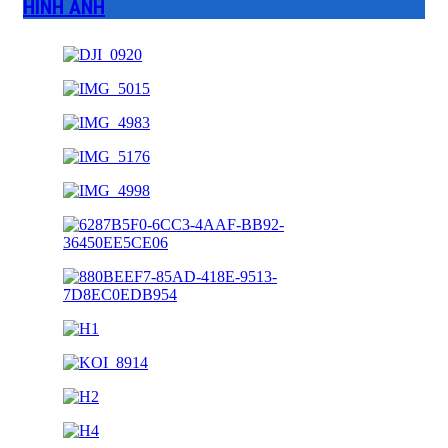
HÌNH ẢNH