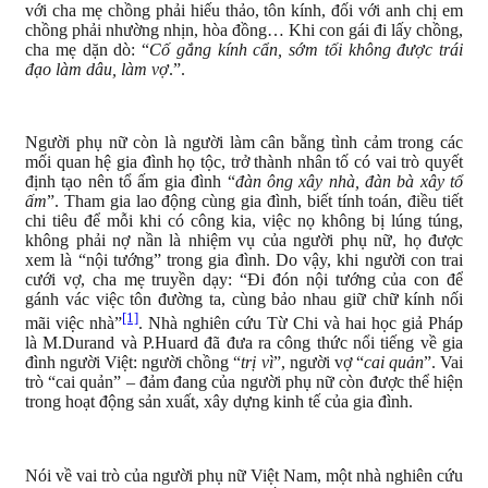
với cha mẹ chồng phải hiếu thảo, tôn kính, đối với anh chị em
chồng phải nhường nhịn, hòa đồng… Khi con gái đi lấy chồng,
cha mẹ dặn dò: “
Cố gắng kính cẩn, sớm tối không được trái
đạo làm dâu, làm vợ
.”.
Người phụ nữ còn là người làm cân bằng tình cảm trong các
mối quan hệ gia đình họ tộc, trở thành nhân tố có vai trò quyết
định tạo nên tổ ấm gia đình “
đàn ông xây nhà, đàn bà xây tổ
ấm
”. Tham gia lao động cùng gia đình, biết tính toán, điều tiết
chi tiêu để mỗi khi có công kia, việc nọ không bị lúng túng,
không phải nợ nần là nhiệm vụ của người phụ nữ, họ được
xem là “nội tướng” trong gia đình. Do vậy, khi người con trai
cưới vợ, cha mẹ truyền dạy: “Đi đón nội tướng của con để
gánh vác việc tôn đường ta, cùng bảo nhau giữ chữ kính nối
[1]
mãi việc nhà”
. Nhà nghiên cứu Từ Chi và hai học giả Pháp
là M.Durand và P.Huard đã đưa ra công thức nổi tiếng về gia
đình người Việt: người chồng “
trị vì
”, người vợ “
cai quản
”. Vai
trò “cai quản” – đảm đang của người phụ nữ còn được thể hiện
trong hoạt động sản xuất, xây dựng kinh tế của gia đình.
Nói về vai trò của người phụ nữ Việt Nam, một nhà nghiên cứu