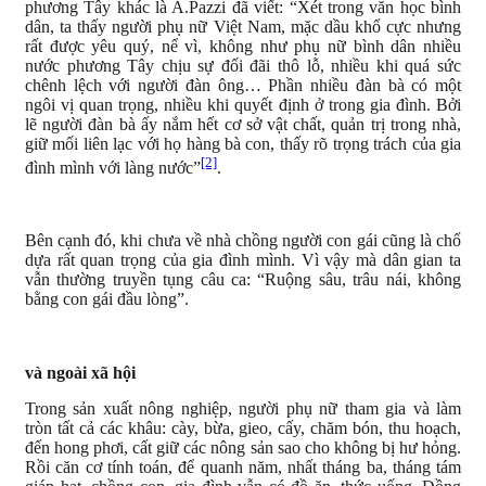
phương Tây khác là A.Pazzi đã viết: “Xét trong văn học bình
dân, ta thấy người phụ nữ Việt Nam, mặc dầu khổ cực nhưng
rất được yêu quý, nể vì, không như phụ nữ bình dân nhiều
nước phương Tây chịu sự đối đãi thô lỗ, nhiều khi quá sức
chênh lệch với người đàn ông… Phần nhiều đàn bà có một
ngôi vị quan trọng, nhiều khi quyết định ở trong gia đình. Bởi
lẽ người đàn bà ấy nắm hết cơ sở vật chất, quản trị trong nhà,
giữ mối liên lạc với họ hàng bà con, thấy rõ trọng trách của gia
[2]
đình mình với làng nước”
.
Bên cạnh đó, khi chưa về nhà chồng người con gái cũng là chổ
dựa rất quan trọng của gia đình mình. Vì vậy mà dân gian ta
vẫn thường truyền tụng câu ca: “Ruộng sâu, trâu nái, không
bằng con gái đầu lòng”.
và ngoài xã hội
Trong sản xuất nông nghiệp, người phụ nữ tham gia và làm
tròn tất cả các khâu: cày, bừa, gieo, cấy, chăm bón, thu hoạch,
đến hong phơi, cất giữ các nông sản sao cho không bị hư hỏng.
Rồi căn cơ tính toán, để quanh năm, nhất tháng ba, tháng tám