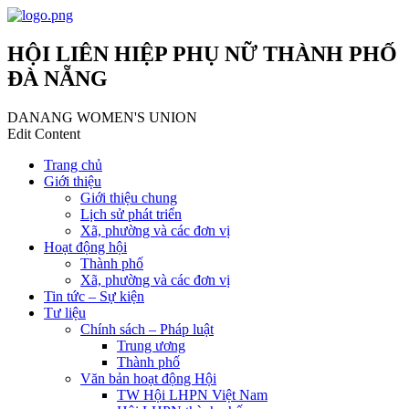
HỘI LIÊN HIỆP PHỤ NỮ THÀNH PHỐ
ĐÀ NẴNG
DANANG WOMEN'S UNION
Edit Content
Trang chủ
Giới thiệu
Giới thiệu chung
Lịch sử phát triển
Xã, phường và các đơn vị
Hoạt động hội
Thành phố
Xã, phường và các đơn vị
Tin tức – Sự kiện
Tư liệu
Chính sách – Pháp luật
Trung ương
Thành phố
Văn bản hoạt động Hội
TW Hội LHPN Việt Nam