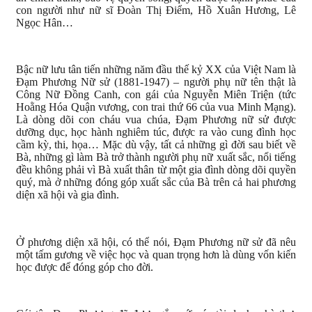
con người như nữ sĩ Đoàn Thị Điểm, Hồ Xuân Hương, Lê
Ngọc Hân…
Bậc nữ lưu tân tiến những năm đầu thế kỷ XX của Việt Nam là
Đạm Phương Nữ sử (1881-1947) – người phụ nữ tên thật là
Công Nữ Đồng Canh, con gái của Nguyễn Miên Triện (tức
Hoằng Hóa Quận vương, con trai thứ 66 của vua Minh Mạng).
Là dòng dõi con cháu vua chúa, Đạm Phương nữ sử được
dưỡng dục, học hành nghiêm túc, được ra vào cung đình học
cầm kỳ, thi, họa… Mặc dù vậy, tất cả những gì đời sau biết về
Bà, những gì làm Bà trở thành người phụ nữ xuất sắc, nổi tiếng
đều không phải vì Bà xuất thân từ một gia đình dòng dõi quyền
quý, mà ở những đóng góp xuất sắc của Bà trên cả hai phương
diện xã hội và gia đình.
Ở phương diện xã hội, có thể nói, Đạm Phương nữ sử đã nêu
một tấm gương về việc học và quan trọng hơn là dùng vốn kiến
học được để đóng góp cho đời.