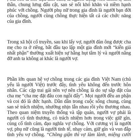
thần, chung lưng đấu cật, san sẻ nổi khó khăn và niềm hạnh
phúc với chồng. Người phụ nữ trong gia đình là người bạn đời
của chồng, người cùng chồng thực hiện tất cả các chức năng
của gia đình.
Trong xã hội cổ truyền, sau khi lấy vợ, người đàn ông được cha
mẹ cho ra ở riêng, bắt đầu tạo lập một gia đình mới “kiến giả
nhất phận” thường xuất hiện sự hẫng hụt tâm lý và người nâng
đỡ anh ta không ai khác là người vợ.
Phần lớn quan hệ vợ chồng trong các gia đình Việt Nam (chủ
yếu là người Việt) trước đây, tình yêu không đến trước hôn
nhân. Các cặp trai gái nên vợ nên chồng là do sự sắp đặt của
cha mẹ “cha mẹ đặt đâu con ngồi đấy”. Mọi người đều an phận
và coi đó là đức hạnh. Dần dần trong cuộc sống chung, cùng
san sẻ trách nhiệm, nhường nhịn lẫn nhau rồi yêu thương nhau.
Theo quan niệm truyền thống và tập quán, người vợ phải là
người có tình thương, có trách nhiệm hơn trong việc giữ gìn,
củng cố tình cảm, đạo nghĩa vợ chồng. Với cương vị là người
vợ, phụ nữ cũng là người tinh tế, nhạy cảm, giữ gìn và vun đắp
tình yêu vợ chồng. “
Chồng giận thì vợ làm lành, miệng cười