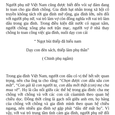
Người phụ nữ Việt Nam cũng được biết đến vói sự đảm đang
lo toan cho gia đình chồng. Gia đình hạt nhân trong xã hội cổ
truyền không tách rời gia đình mở rộng, gia đình lớn, nên đối
với người phụ nữ, vai trò làm vợ còn đồng nghĩa với vai trò làm
dâu trong gia đình. Trong điều kiện đất nước có ngọai xâm,
người chồng xông pha nơi trận mạc, người vợ ở nhà thay
chồng lo toan công việc gia đình, nuôi dạy con cái
“ Ngọt bùi thiếp đã hiếu nam
Dạy con đèn sách, thiếp làm phụ thân”
( Chinh phụ ngâm)
Trong gia đình Việt Nam, người con dâu có vị thế hết sức quan
trọng, nên cha ông ta cho rằng: “
Chọn được con dâu sâu con
mắt
”, “
Con gái là con người ta, con dâu mới thật (con) mẹ cha
mua về
”. Họ là cầu nối giữa các thế hệ trong gia đình: cha mẹ
chồng với chồng và với các con cái củamình theo quan hệ
chiều dọc. Đồng thời cũng là gạch nối giữa anh em, họ hàng
của chồng với chồng và gia đình mình theo quan hệ chiều
ngang, nên nhiều gia đình sợ gặp phải “dâu dữ mất họ”. Vì
vậy, với vai trò trung tâm tình cảm gia đình, người phụ nữ đối