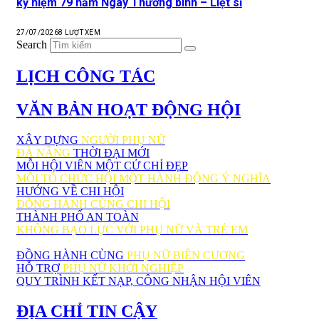
kỷ niệm 79 năm Ngày Thương binh – Liệt sĩ
27/07/2026
8
LƯỢT XEM
Search
LỊCH CÔNG TÁC
VĂN BẢN HOẠT ĐỘNG HỘI
XÂY DỰNG
NGƯỜI PHỤ NỮ
ĐÀ NẴNG
THỜI ĐẠI MỚI
MỖI HỘI VIÊN MỘT CỬ CHỈ ĐẸP
MỖI TỔ CHỨC HỘI MỘT HÀNH ĐỘNG Ý NGHĨA
HƯỚNG VỀ CHI HỘI
ĐỒNG HÀNH CÙNG CHI HỘI
THÀNH PHỐ AN TOÀN
KHÔNG BẠO LỰC VỚI PHỤ NỮ VÀ TRẺ EM
ĐỒNG HÀNH CÙNG
PHỤ NỮ BIÊN CƯƠNG
HỖ TRỢ
PHỤ NỮ KHỞI NGHIỆP
QUY TRÌNH KẾT NẠP, CÔNG NHẬN HỘI VIÊN
ĐỊA CHỈ TIN CẬY