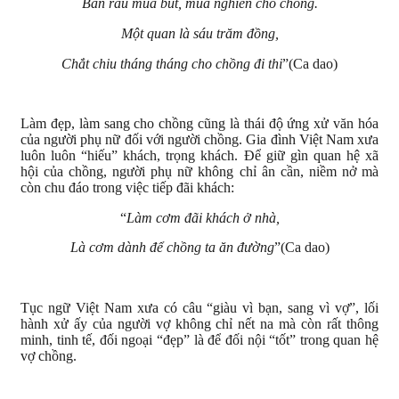
Bán rau mua bút, mua nghiên cho chồng.
Một quan là sáu trăm đồng,
Chắt chiu tháng tháng cho chồng đi thi
”(Ca dao)
Làm đẹp, làm sang cho chồng cũng là thái độ ứng xử văn hóa
của người phụ nữ đối với người chồng. Gia đình Việt Nam xưa
luôn luôn “hiếu” khách, trọng khách. Để giữ gìn quan hệ xã
hội của chồng, người phụ nữ không chỉ ân cần, niềm nở mà
còn chu đáo trong việc tiếp đãi khách:
“
Làm cơm đãi khách ở nhà,
Là cơm dành để chồng ta ăn đường
”(Ca dao)
Tục ngữ Việt Nam xưa có câu “giàu vì bạn, sang vì vợ”, lối
hành xử ấy của người vợ không chỉ nết na mà còn rất thông
minh, tinh tế, đối ngoại “đẹp” là để đối nội “tốt” trong quan hệ
vợ chồng.