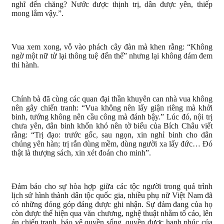
nghĩ đến chăng? Nước được thịnh trị, dân được yên, thiếp
mong lắm vậy.”.
Vua xem xong, vỗ vào phách cây đàn mà khen rằng: “Không
ngờ một nữ tử lại thông tuệ đến thế” nhưng lại không dám đem
thi hành.
Chính bà đã cùng các quan đại thần khuyên can nhà vua không
nên gây chiến tranh: “Vua không nên lấy giận riêng mà khởi
binh, tướng không nên cầu công mà đánh bậy.” Lúc đó, nội trị
chưa yên, dân binh khốn khó nên tờ biểu của Bích Châu viết
rằng: “Trị đạo: trước gốc, sau ngọn, xin nghỉ binh cho dân
chúng yên hàn; trị rắn dùng mềm, dùng người xa lấy đức… Đó
thật là thượng sách, xin xét đoán cho minh”.
Đảm bảo cho sự hòa hợp giữa các tộc người trong quá trình
lịch sử hình thành dân tộc quốc gia, nhiều phụ nữ Việt Nam đã
có những đóng góp đáng được ghi nhận. Sự đảm đang của họ
còn được thể hiện qua văn chương, nghệ thuật nhằm tố cáo, lên
án chiến tranh, bảo vệ quyền sống, quyền được hạnh phúc của