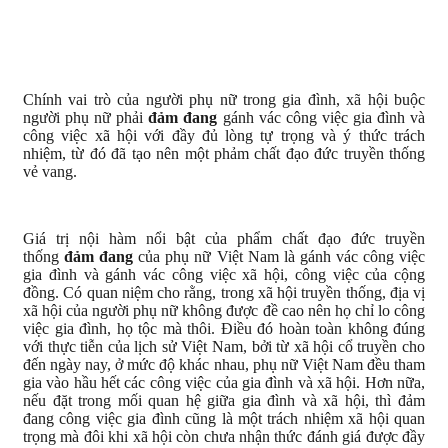
Chính vai trò của người phụ nữ trong gia đình, xã hội buộc
người phụ nữ phải
đảm đang
gánh vác công việc gia đình và
công việc xã hội với đầy đủ lòng tự trọng và ý thức trách
nhiệm, từ đó đã tạo nên một phảm chất đạo đức truyền thống
vẻ vang.
Giá trị nội hàm nổi bật của phẩm chất đạo đức truyền
thống
đảm đang
của phụ nữ Việt Nam là gánh vác công việc
gia đình và gánh vác công việc xã hội, công việc của cộng
đồng. Có quan niệm cho rằng, trong xã hội truyền thống, địa vị
xã hội của người phụ nữ không được đề cao nên họ chỉ lo công
việc gia đình, họ tộc mà thôi. Điều đó hoàn toàn không đúng
với thực tiễn của lịch sử Việt Nam, bởi từ xã hội cổ truyền cho
đến ngày nay, ở mức độ khác nhau, phụ nữ Việt Nam đều tham
gia vào hầu hết các công việc của gia đình và xã hội. Hơn nữa,
nếu đặt trong mối quan hệ giữa gia đình và xã hội, thì đảm
đang công việc gia đình cũng là một trách nhiệm xã hội quan
trọng mà đôi khi xã hội còn chưa nhận thức đánh giá được đầy