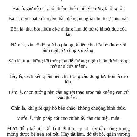
Hai là, giữ nếp cũ, bỏ phiền nhiễu thì kỷ cương không rối.
Ba là, nén chặt kẻ quyền thần để ngăn ngừa chính sự mục nát.
Bốn là, thải bớt những kẻ nhũng lạm để trừ tệ khoét đục của
dân.
Năm là, xin cổ động Nho phong, khiến cho lửa bó đuốc với
ánh mặt trời cùng soi sáng.
Sáu là, tìm những lời trực gián để đường ngôn luận được rộng
mở như cửa thành.
Bảy là, cách kén quân nên chú trọng vào dũng lực hơn là cao
lớn.
Tám là, chọn tướng nên cầu người thao lược mà không căn cứ
vào thế gia.
Chín là, khí giới quý hồ bền chắc, không chuộng hình thức.
Mười là, trận pháp cốt cho chỉnh tề, cần chi điệu múa.
Mười điều kể trên rất là thiết thực, phơi bày tấm lòng trung,
mong được bề trên soi xét. Hay tất làm, dở tất bỏ, quân vương