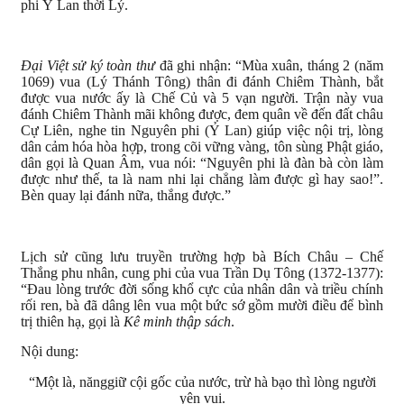
phi Ỷ Lan thời Lý.
Đại Việt sử ký toàn thư
đã ghi nhận: “Mùa xuân, tháng 2 (năm
1069) vua (Lý Thánh Tông) thân đi đánh Chiêm Thành, bắt
được vua nước ấy là Chế Củ và 5 vạn người. Trận này vua
đánh Chiêm Thành mãi không được, đem quân về đến đất châu
Cự Liên, nghe tin Nguyên phi (Ỷ Lan) giúp việc nội trị, lòng
dân cảm hóa hòa hợp, trong cõi vững vàng, tôn sùng Phật giáo,
dân gọi là Quan Âm, vua nói: “Nguyên phi là đàn bà còn làm
được như thế, ta là nam nhi lại chẳng làm được gì hay sao!”.
Bèn quay lại đánh nữa, thắng được.”
Lịch sử cũng lưu truyền trường hợp bà Bích Châu – Chế
Thắng phu nhân, cung phi của vua Trần Dụ Tông (1372-1377):
“Đau lòng trước đời sống khổ cực của nhân dân và triều chính
rối ren, bà đã dâng lên vua một bức sớ gồm mười điều để bình
trị thiên hạ, gọi là
Kê minh thập sách
.
Nội dung:
“Một là, nănggiữ cội gốc của nước, trừ hà bạo thì lòng người
yên vui.