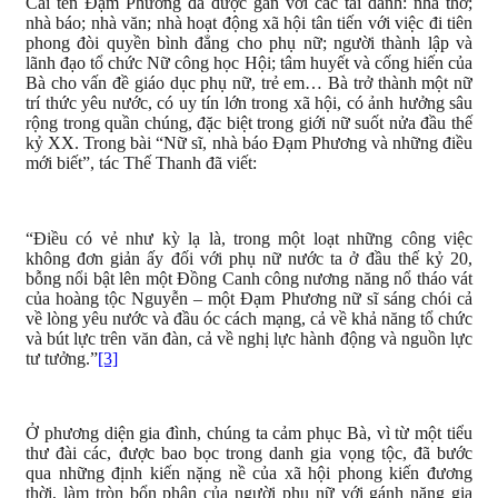
Cái tên Đạm Phương đã được gắn với các tài danh: nhà thơ;
nhà báo; nhà văn; nhà hoạt động xã hội tân tiến với việc đi tiên
phong đòi quyền bình đẳng cho phụ nữ; người thành lập và
lãnh đạo tổ chức Nữ công học Hội; tâm huyết và cống hiến của
Bà cho vấn đề giáo dục phụ nữ, trẻ em… Bà trở thành một nữ
trí thức yêu nước, có uy tín lớn trong xã hội, có ảnh hưởng sâu
rộng trong quần chúng, đặc biệt trong giới nữ suốt nửa đầu thế
kỷ XX. Trong bài “Nữ sĩ, nhà báo Đạm Phương và những điều
mới biết”, tác Thế Thanh đã viết:
“Điều có vẻ như kỳ lạ là, trong một loạt những công việc
không đơn giản ấy đối với phụ nữ nước ta ở đầu thế kỷ 20,
bỗng nổi bật lên một Đồng Canh công nương năng nổ tháo vát
của hoàng tộc Nguyễn – một Đạm Phương nữ sĩ sáng chói cả
về lòng yêu nước và đầu óc cách mạng, cả về khả năng tổ chức
và bút lực trên văn đàn, cả về nghị lực hành động và nguồn lực
tư tưởng.”
[3]
Ở phương diện gia đình, chúng ta cảm phục Bà, vì từ một tiểu
thư đài các, được bao bọc trong danh gia vọng tộc, đã bước
qua những định kiến nặng nề của xã hội phong kiến đương
thời, làm tròn bổn phận của người phụ nữ với gánh nặng gia