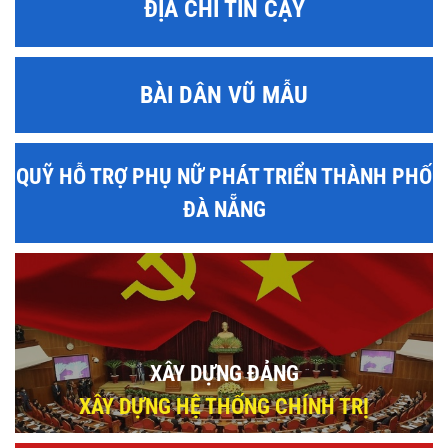
ĐỊA CHỈ TIN CẬY
BÀI DÂN VŨ MẪU
QUỸ HỖ TRỢ PHỤ NỮ PHÁT TRIỂN THÀNH PHỐ
ĐÀ NẴNG
XÂY DỰNG ĐẢNG
XÂY DỰNG HỆ THỐNG CHÍNH TRỊ