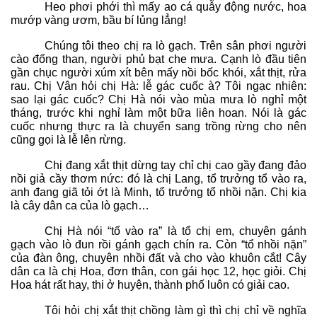
Heo phơi phới thì mấy ao cá quẫy động nước, hoa
mướp vàng ươm, bầu bí lủng lẳng!
Chúng tôi theo chị ra lò gạch. Trên sân phơi người
cào đống than, người phủ bạt che mưa. Cạnh lò đầu tiên
gần chục người xúm xít bên mấy nồi bốc khói, xắt thịt, rửa
rau. Chị Vân hỏi chị Hà: lễ gác cuốc à? Tôi ngạc nhiên:
sao lại gác cuốc? Chị Hà nói vào mùa mưa lò nghỉ một
tháng, trước khi nghỉ làm một bữa liên hoan. Nói là gác
cuốc nhưng thực ra là chuyển sang trồng rừng cho nên
cũng gọi là lễ lên rừng.
Chị đang xắt thịt dừng tay chỉ chị cao gầy đang đảo
nồi giả cầy thơm nức: đó là chị Lang, tổ trưởng tổ vào ra,
anh đang giã tỏi ớt là Minh, tổ trưởng tổ nhồi nặn. Chị kia
là cây dân ca của lò gạch…
Chị Hà nói “tổ vào ra” là tổ chị em, chuyên gánh
gạch vào lò đun rồi gánh gạch chín ra. Còn “tổ nhồi nặn”
của đàn ông, chuyên nhồi đất và cho vào khuôn cắt! Cây
dân ca là chị Hoa, đơn thân, con gái học 12, học giỏi. Chị
Hoa hát rất hay, thi ở huyện, thành phố luôn có giải cao.
Tôi hỏi chị xắt thịt chồng làm gì thì chị chỉ về nghĩa