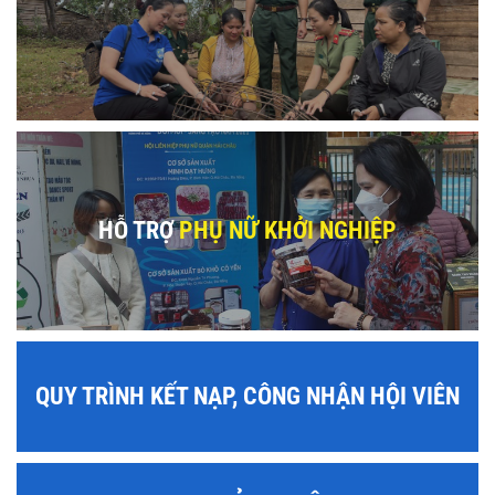
HỖ TRỢ
PHỤ NỮ KHỞI NGHIỆP
QUY TRÌNH KẾT NẠP, CÔNG NHẬN HỘI VIÊN