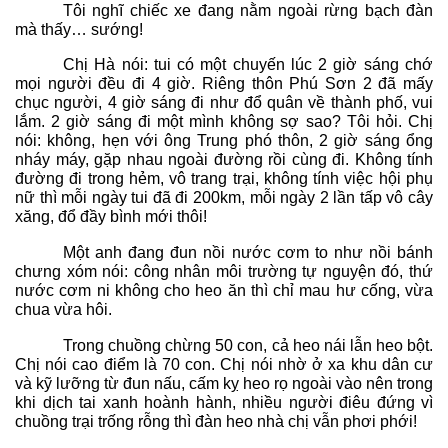
Tôi nghĩ chiếc xe đang nằm ngoài rừng bạch đàn
mà thấy… sướng!
Chị Hà nói: tui có một chuyến lúc 2 giờ sáng chớ
mọi người đều đi 4 giờ. Riêng thôn Phú Sơn 2 đã mấy
chục người, 4 giờ sáng đi như đổ quân về thành phố, vui
lắm. 2 giờ sáng đi một mình không sợ sao? Tôi hỏi. Chị
nói: không, hẹn với ông Trung phó thôn, 2 giờ sáng ổng
nháy máy, gặp nhau ngoài đường rồi cùng đi. Không tính
đường đi trong hẻm, vô trang trại, không tính việc hội phụ
nữ thì mỗi ngày tui đã đi 200km, mỗi ngày 2 lần tấp vô cây
xăng, đổ đầy bình mới thôi!
Một anh đang đun nồi nước cơm to như nồi bánh
chưng xóm nói: công nhân môi trường tự nguyện đó, thứ
nước cơm ni không cho heo ăn thì chỉ mau hư cống, vừa
chua vừa hôi.
Trong chuồng chừng 50 con, cả heo nái lẫn heo bột.
Chị nói cao điểm là 70 con. Chị nói nhờ ở xa khu dân cư
và kỹ lưỡng từ đun nấu, cấm kỵ heo rọ ngoài vào nên trong
khi dịch tai xanh hoành hành, nhiều người điêu đứng vì
chuồng trại trống rỗng thì đàn heo nhà chị vẫn phơi phới!