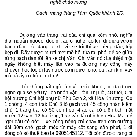
nghệ chào mừng
Cách mạng tháng Tám, Quốc khánh 2/9.
Đường vào trang trại của chị qua xóm nhỏ, nghĩa
địa, ngoằn ngoèo, độc ổ trâu ổ nghé, có khi đi giữa vườn
bạch đàn. Tôi đang lo khi về sẽ tối thì xe triềng đảo, lốp
bẹp dí. Đẩy được mươi mét mồ hôi túa ra, phải để xe giữa
rừng bạch đàn rồi lên xe chị Vân. Chị Vân nói: Lạ thiệt! một
ngày không biết mấy lần vào ra đường này cộng mấy
chuyến hộc tốc đi lấy nước cơm dưới phố, cả trăm km, vậy
mà bà ấy cứ tròn trùi trụi!
Tôi không bất ngờ lắm vì trước khi đi, tôi đã được
nghe qua sơ yếu lý lịch nhân vật: Trần Thị Hà, 48 tuổi, Chi
hội trưởng Chi hội phụ nữ Phú Sơn 2, xã Hòa Khương; Có
1 chồng, 4 con trai; Chủ 3 lò gạch với 45 công nhân kiêm
chủ: 1 trang trại có 50 con heo, 4 ao cá có diện tích mặt
nước 12 sào, 12 ha rừng, 1 xe vận tải nhỏ hiệu Hoa Mai để
“gọi đâu có đó”, 1 xe công nông chỉ chạy trên con đường
dài 30m chở gạch mộc từ máy cắt sang sân phơi, 1 di
động có số thuê bao là 0905145112. Tôi còn được trang bị