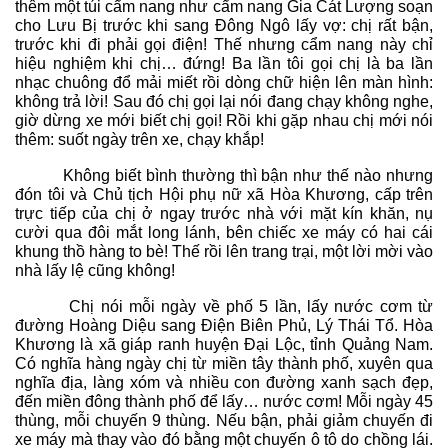
thêm một túi cẩm nang như cẩm nang Gia Cát Lượng soạn
cho Lưu Bị trước khi sang Đông Ngô lấy vợ: chị rất bận,
trước khi đi phải gọi điện! Thế nhưng cẩm nang này chỉ
hiệu nghiệm khi chị… đứng! Ba lần tôi gọi chị là ba lần
nhạc chuông đổ mải miết rồi dòng chữ hiện lên màn hình:
không trả lời! Sau đó chị gọi lại nói đang chạy không nghe,
giờ dừng xe mới biết chị gọi! Rồi khi gặp nhau chị mới nói
thêm: suốt ngày trên xe, chạy khắp!
Không biết bình thường thì bận như thế nào nhưng
đón tôi và Chủ tịch Hội phụ nữ xã Hòa Khương, cấp trên
trực tiếp của chị ở ngay trước nhà với mặt kín khăn, nụ
cười qua đôi mắt long lánh, bên chiếc xe máy có hai cái
khung thồ hàng to bè! Thế rồi lên trang trại, một lời mời vào
nhà lấy lệ cũng không!
Chị nói mỗi ngày về phố 5 lần, lấy nước cơm từ
đường Hoàng Diệu sang Điện Biên Phủ, Lý Thái Tổ. Hòa
Khương là xã giáp ranh huyện Đại Lộc, tỉnh Quảng Nam.
Có nghĩa hàng ngày chị từ miền tây thành phố, xuyên qua
nghĩa địa, làng xóm và nhiều con đường xanh sạch đẹp,
đến miền đông thành phố để lấy… nước cơm! Mỗi ngày 45
thùng, mỗi chuyến 9 thùng. Nếu bận, phải giảm chuyến đi
xe máy mà thay vào đó bằng một chuyến ô tô do chồng lái.