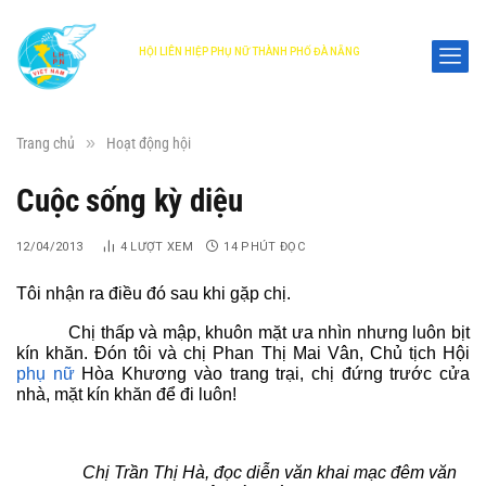
HỘI LIÊN HIỆP PHỤ NỮ THÀNH PHỐ ĐÀ NẴNG
DANANG WOMEN'S UNION
»
Trang chủ
Hoạt động hội
Cuộc sống kỳ diệu
12/04/2013
4
LƯỢT XEM
14 PHÚT ĐỌC
Tôi nhận ra điều đó sau khi gặp chị.
Chị thấp và mập, khuôn mặt ưa nhìn nhưng luôn bịt
kín khăn. Đón tôi và chị Phan Thị Mai Vân, Chủ tịch Hội
phụ nữ
Hòa Khương vào trang trại, chị đứng trước cửa
nhà, mặt kín khăn để đi luôn!
Chị Trần Thị Hà, đọc diễn văn khai mạc đêm văn