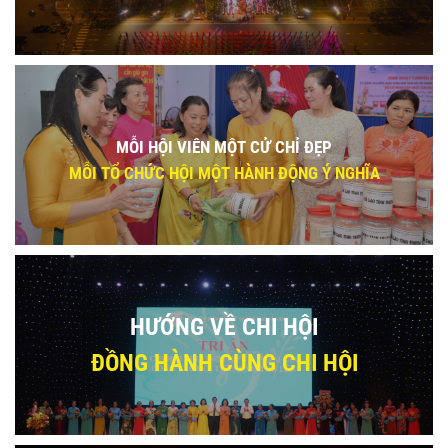
MỖI HỘI VIÊN MỘT CỬ CHỈ ĐẸP
MỖI TỔ CHỨC HỘI MỘT HÀNH ĐỘNG Ý NGHĨA
HƯỚNG VỀ CHI HỘI
ĐỒNG HÀNH CÙNG CHI HỘI