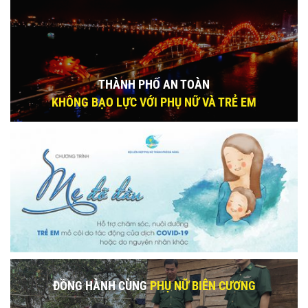
THÀNH PHỐ AN TOÀN
KHÔNG BẠO LỰC VỚI PHỤ NỮ VÀ TRẺ EM
ĐỒNG HÀNH CÙNG
PHỤ NỮ BIÊN CƯƠNG