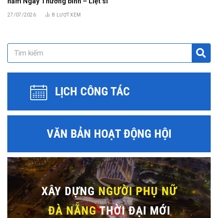
năm Ngày Thương binh – Liệt sĩ
27/07/2026
8
LƯỢT XEM
LỊCH CÔNG TÁC
VĂN BẢN HOẠT ĐỘNG HỘI
XÂY DỰNG
NGƯỜI PHỤ NỮ
ĐÀ NẴNG
THỜI ĐẠI MỚI