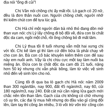
địa nói “ổng đi củi”!
Chị Vân nói chồng chị ấy mất rồi. Lò gạch có 20 nữ,
đều là đơn thân nuôi con. Người chồng chết, người nhỡ
thì kiếm chút con để tựa lúc già.
Chị Hà chỉ một người đàn bà nhỏ thó đang dồn mớ
than vụn nói: chị Lý lấy chồng đi bộ đội về, đứa con bị chất
độc da cam, ngồi một chỗ, rồi ông chồng bỏ đi mất tăm.
Chị Lý thua tôi 8 tuổi nhưng vẫn một hai xưng chị
với tôi. Chị kể làm gì thì làm cứ đến bữa là phải chạy về
cho con ăn. Bà con cô bác khuyên kiếm thêm con để sau
này em nuôi anh. Vậy là chị chịu cực một tay làm nuôi ba
miệng ăn. Đứa con bị chất độc da cam đã 21 tuổi, nặng
hơn 50 ký nhưng chị vẫn phải bồng, làm từ việc vệ sinh
nhỏ đến vệ sinh lớn cho nó.
Cùng tôi đi qua ba lò gạch chị Hà nói: năm 2009
than 300 ngàn/tấn, nay 900, đất 45 ngàn/m3, nay 60, củi
180 ngàn/m3, nay 240. Đất cát núi cần nặng lửa gạch mới
chắc nên tốn than lắm. Gạch của chị không có chữ nhưng
có uy tín, các đại lý mua hết nhưng do đầu vào gì cũng đội
lên, làm tay thì công ăn nhiều, 3 lò vôi trừ vốn trừ công còn