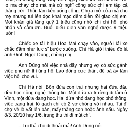
lo ma chay cho má mà cứ nghĩ công sức chị em tập cả
tháng trời. Thôi, làm kẻo uổng công. Chưa mở cửa mả cho
mẹ nhưng tui lên đọc khai mạc đêm diễn rồi giao chị em.
Một khán giả tặng quỹ 1 triệu cũng nhờ chị chi hội phó
nhận và cảm ơn. Buổi biểu diễn văn nghệ được 9 triệu
luôn!
Chiếc xe tải hiệu Hoa Mai chạy vào, người lái xe
chắc đậm như lực sĩ bước xuống. Chị Hà giới thiệu đó là
anh Đinh Ngọc Dũng, chồng chị.
Anh Dũng nói việc nhà đầy nhưng vợ có sức gánh
việc phụ nữ thì ủng hộ. Lao động cực thân, để bà ấy làm
việc hội cho vui.
Chị Hà nói: Bốn đứa con trai nhưng hai đứa đầu
đều học công nghệ thông tin. Một đứa ra trường đi làm ở
Vinh, một đứa đang học. Hai đứa nhỏ đang học phổ thông,
việc trang trại, lò gạch chỉ có 2 vợ chồng với nhau. Tui đi
chợ về là vất lên bàn, mấy thằng con hoặc ảnh nấu. Ngày
8/3, 20/10 hay 1/6, trung thu thì đi mút chỉ.
– Tui thả cho đi thoải mái! Anh Dũng nói.