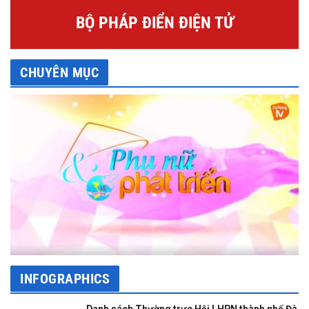
BỘ PHÁP ĐIỂN ĐIỆN TỬ
CHUYÊN MỤC
INFOGRAPHICS
Danh sách Thường trực Hội LHPN thành phố Đà