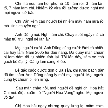
Chị Hà nói: làm hội phụ nữ 10 năm rồi, 3 năm làm
tổ, 7 năm làm chi. Nhiệm kỳ vừa rồi tưởng được nghĩ mà
mọi người cứ bầu.
Chị Vân kèm cặp người kế nhiệm mấy năm nữa rồi
mới tính chuyện nghỉ!
Anh Dũng nói: Nghỉ làm chi. Chạy suốt ngày mà cứ
mập trùi trụi, nghỉ để lăn à?
Mọi người cười. Anh Dũng cũng cười: Đời có nhiều
cái hay lắm. Năm 2005 tui đau nặng. Đã quây màn chuẩn
bị làm đám rồi tự nhiên tỉnh lại. Tôi lên đây, sắm xe chở
gạch bỏ đại lý. Càng làm càng khỏe.
Lễ gác cuốc được dọn giữa sân, khi rừng bạch đàn
đã tím thẫm. Anh Dũng nâng ly mời mọi người. Mọi người
cụng ly: chuẩn bị lên rừng.
Sau màn chào hỏi, mọi người đề nghị chị Hoa hát.
Chị nói: điệu xuân nữ “Người Hòa Vang” nghe. Mọi người
vỗ tay.
Chị Hoa hát ngay nhưng quay lưng lại mâm cơm,