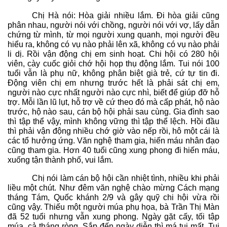
Chị Hà nói: Hòa giải nhiều lắm. Đi hòa giải cũng
phân nhau, người nói với chồng, người nói với vợ, lấy dẫn
chứng từ mình, từ mọi người xung quanh, mọi người đều
hiểu ra, không có vụ nào phải lên xã, không có vụ nào phải
li dị. Rồi vận động chị em sinh hoạt. Chi hội có 280 hội
viên, cày cuốc giỏi chớ hội họp thụ động lắm. Tui nói 100
tuổi vẫn là phụ nữ, không phân biệt già trẻ, cứ tự tin đi.
Động viên chị em nhưng trước hết là phải sát chị em,
người nào cực nhất người nào cực nhì, biết để giúp đỡ hỗ
trợ. Mỗi lần lũ lụt, hỗ trợ về cứ theo đó mà cấp phát, hộ nào
trước, hộ nào sau, cán bộ hội phải sau cùng. Gia đình sao
thì tập thể vậy, mình không vững thì tập thể lệch. Hồi đầu
thì phải vận động nhiều chớ giờ vào nếp rồi, hô một cái là
các tổ hưởng ứng. Văn nghệ tham gia, hiến máu nhân đạo
cũng tham gia. Hơn 40 tuổi cũng xung phong đi hiến máu,
xuống tận thành phố, vui lắm.
Chị nói làm cán bộ hội cần nhiệt tình, nhiều khi phải
liều một chút. Như đêm văn nghệ chào mừng Cách mạng
tháng Tám, Quốc khánh 2/9 và gây quỹ chi hội vừa rồi
cũng vậy. Thiếu một người múa phụ họa, bà Trần Thị Màn
đã 52 tuổi nhưng vẫn xung phong. Ngày gặt cấy, tối tập
múa, cả tháng ròng. Sắp đến ngày diễn thì má tui mất. Tui