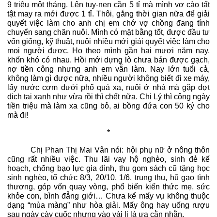
9 triệu một tháng. Lên tuy-nen cần 5 tỉ mà mình vơ cào tất
tật may ra mới được 1 tỉ. Thôi, gắng thời gian nữa để giải
quyết việc làm cho anh chị em chớ vợ chồng đang tính
chuyển sang chăn nuôi. Mình có mặt bằng tốt, được đầu tư
vốn giống, kỹ thuật, nuôi nhiều mới giải quyết việc làm cho
mọi người được. Họ theo mình gần hai mươi năm nay,
khốn khó có nhau. Hồi mới dựng lò chưa bán được gạch,
nợ tiền công nhưng anh em vẫn làm. Nay lớn tuổi cả,
không làm gì được nữa, nhiều người không biết đi xe máy,
lấy nước cơm dưới phố quá xa, nuôi ở nhà mà gặp đợt
dịch tai xanh như vừa rồi thì chết nữa. Chị Lý thì công ngày
tiền triệu mà làm xa cũng bỏ, ai bồng đứa con 50 ký cho
mà đi!
*
Chị Phan Thị Mai Vân nói: hội phụ nữ ở nông thôn
cũng rất nhiều việc. Thu lãi vay hộ nghèo, sinh đẻ kế
hoạch, chống bạo lực gia đình, thu gom sách cũ tặng học
sinh nghèo, tổ chức 8/3, 20/10, 1/6, trung thu, hũ gạo tình
thương, góp vốn quay vòng, phổ biến kiến thức mẹ, sức
khỏe con, bình đẳng giới… Chưa kể mấy vụ không thuộc
dạng “mùa màng” như hòa giải. Mấy ông hay uống rượu
sau ngày cày cuốc nhưng vào vài li là ưa cằn nhằn.