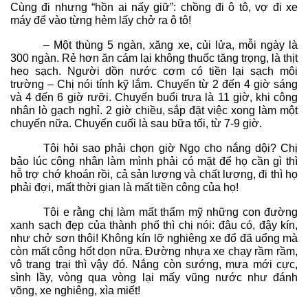
Cùng đi nhưng “hồn ai nấy giữ”: chồng đi ô tô, vợ đi xe
máy để vào từng hẻm lấy chở ra ô tô!
– Một thùng 5 ngàn, xăng xe, củi lửa, mỗi ngày là
300 ngàn. Rẻ hơn ăn cám lại không thuốc tăng trọng, là thịt
heo sạch. Người dồn nước cơm có tiền lại sạch môi
trường – Chị nói tính kỹ lắm. Chuyến từ 2 đến 4 giờ sáng
và 4 đến 6 giờ rưỡi. Chuyến buổi trưa là 11 giờ, khi công
nhân lò gạch nghỉ. 2 giờ chiều, sắp đặt việc xong làm một
chuyến nữa. Chuyến cuối là sau bữa tối, từ 7-9 giờ.
Tôi hỏi sao phải chọn giờ Ngọ cho nắng dội? Chị
bảo lúc công nhân làm mình phải có mặt để họ cần gì thì
hỗ trợ chớ khoán rồi, cả sản lượng và chất lượng, đi thì họ
phải đợi, mất thời gian là mất tiền công của họ!
Tôi e rằng chị làm mất thẩm mỹ những con đường
xanh sạch đẹp của thành phố thì chị nói: đâu có, đậy kín,
như chở sơn thôi! Không kín lỡ nghiêng xe đổ đã uổng mà
còn mất công hốt dọn nữa. Đường nhựa xe chạy rầm rầm,
vô trang trại thì vậy đó. Nắng còn sướng, mưa mới cực,
sình lầy, vòng qua vòng lại mấy vũng nước như đánh
võng, xe nghiêng, xìa miết!