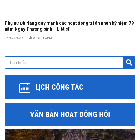
Phụ nữ Đà Nẵng đẩy mạnh các hoạt động tri ân nhân kỷ niệm 79
năm Ngày Thương binh – Liệt sĩ
27/07/2026
8
LƯỢT XEM
LỊCH CÔNG TÁC
VĂN BẢN HOẠT ĐỘNG HỘI