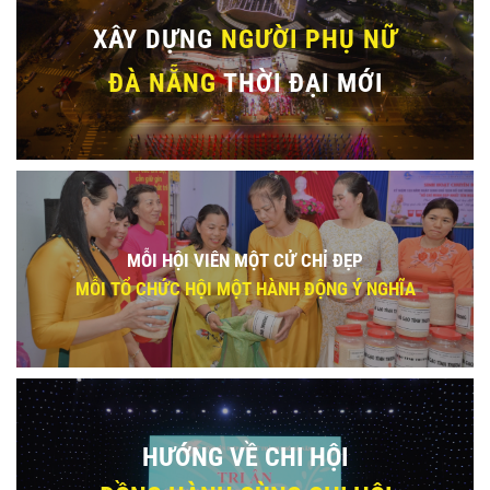
XÂY DỰNG
NGƯỜI PHỤ NỮ
ĐÀ NẴNG
THỜI ĐẠI MỚI
MỖI HỘI VIÊN MỘT CỬ CHỈ ĐẸP
MỖI TỔ CHỨC HỘI MỘT HÀNH ĐỘNG Ý NGHĨA
HƯỚNG VỀ CHI HỘI