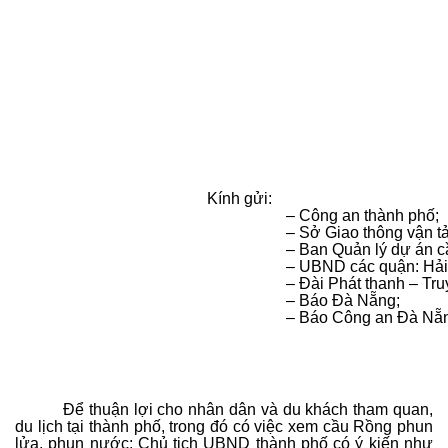
Kính gửi:
– Công an thành phố;
– Sở Giao thông vận tả
– Ban Quản lý dự án 
– UBND các quận: Hải
– Đài Phát thanh – Tr
– Báo Đà Nẵng;
– Báo Công an Đà Nẵ
Để thuận lợi cho nhân dân và du khách tham quan,
du lịch tại thành phố, trong đó có việc xem cầu Rồng phun
lửa, phun nước; Chủ tịch UBND thành phố có ý kiến như