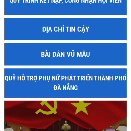
QUY TRÌNH KẾT NẠP, CÔNG NHẬN HỘI VIÊN
ĐỊA CHỈ TIN CẬY
BÀI DÂN VŨ MẪU
QUỸ HỖ TRỢ PHỤ NỮ PHÁT TRIỂN THÀNH PHỐ
ĐÀ NẴNG