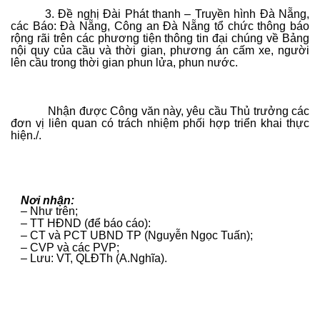
3. Đề nghị Đài Phát thanh – Truyền hình Đà Nẵng,
các Báo: Đà Nẵng, Công an Đà Nẵng tổ chức thông báo
rộng rãi trên các phương tiện thông tin đại chúng về Bảng
nội quy của cầu và thời gian, phương án cấm xe, người
lên cầu trong thời gian phun lửa, phun nước.
Nhận được Công văn này, yêu cầu Thủ trưởng các
đơn vị liên quan có trách nhiệm phối hợp triển khai thực
hiện./.
Nơi nhận:
CH
– Như trên;
– TT HĐND (để báo cáo):
(
– CT và PCT UBND TP (Nguyễn Ngọc Tuấn);
– CVP và các PVP;
Vă
– Lưu: VT, QLĐTh (A.Nghĩa).