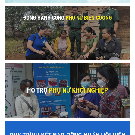
ĐỒNG HÀNH CÙNG
PHỤ NỮ BIÊN CƯƠNG
HỖ TRỢ
PHỤ NỮ KHỞI NGHIỆP