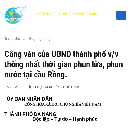
HỘI LIÊN HIỆP PHỤ NỮ THÀNH PHỐ ĐÀ NẴNG
DANANG WOMEN'S UNION
»
Trang chủ
Hoạt động hội
Công văn của UBND thành phố v/v
thống nhất thời gian phun lửa, phun
nước tại cầu Rồng.
27/05/2013
2
LƯỢT XEM
5 PHÚT ĐỌC
ỦY BAN NHÂN DÂN
CỘNG HÒA XÃ HỘI CHỦ NGHĨA VIỆT NAM
THÀNH PHỐ ĐÀ NẴNG
Độc lập – Tự do – Hạnh phúc