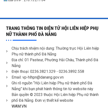
Địa chỉ IP : 216.73.217.64
TRANG THÔNG TIN ĐIỆN TỬ HỘI LIÊN HIỆP PHỤ
NỮ THÀNH PHỐ ĐÀ NẴNG
Chịu trách nhiệm nội dung: Thường trực Hội Liên hiệp
Phụ nữ thành phố Đà Nẵng
Địa chỉ: 01 Pasteur, Phường Hải Châu, Thành phố Đà
Nẵng
Điện thoại: 0236.3821.329 -
0236.3892.558
Email: vp-hlhpn@danang.gov.vn
Ghi rõ nguồn “Hội Liên hiệp Phụ nữ thành phố Đà
Nẵng” khi bạn phát hành thông tin từ website này
Bản quyền © 2023 thuộc Hội Liên hiệp Phụ nữ thành
phố Đà Nẵng. Đơn vị thiết kế website
WAM.VN