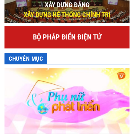
XÂY DỰNG ĐẢNG
XÂY DỰNG HỆ THỐNG CHÍNH TRỊ
BỘ PHÁP ĐIỂN ĐIỆN TỬ
CHUYÊN MỤC