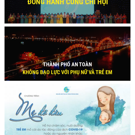
ĐỒNG HÀNH CÙNG CHI HỘI
THÀNH PHỐ AN TOÀN
KHÔNG BẠO LỰC VỚI PHỤ NỮ VÀ TRẺ EM