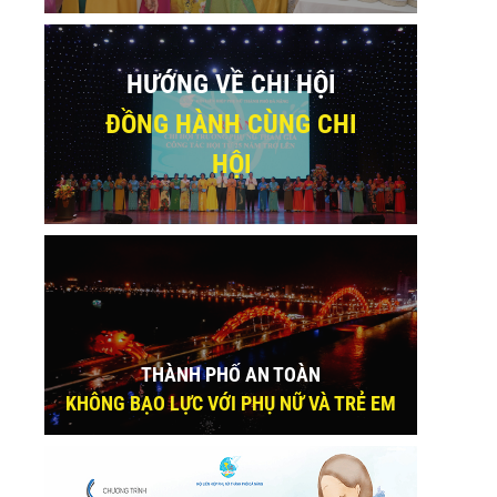
HƯỚNG VỀ CHI HỘI
ĐỒNG HÀNH CÙNG CHI
HỘI
THÀNH PHỐ AN TOÀN
KHÔNG BẠO LỰC VỚI PHỤ NỮ VÀ TRẺ EM
sApp