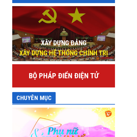
XÂY DỰNG ĐẢNG
XÂY DỰNG HỆ THỐNG CHÍNH TRỊ
BỘ PHÁP ĐIỂN ĐIỆN TỬ
CHUYÊN MỤC