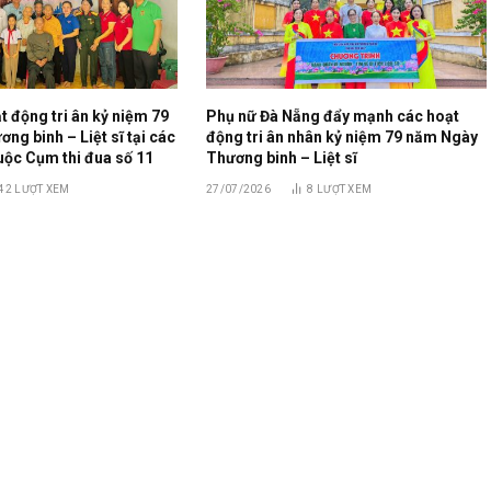
 động tri ân kỷ niệm 79
Phụ nữ Đà Nẵng đẩy mạnh các hoạt
g binh – Liệt sĩ tại các
động tri ân nhân kỷ niệm 79 năm Ngày
uộc Cụm thi đua số 11
Thương binh – Liệt sĩ
42
LƯỢT XEM
27/07/2026
8
LƯỢT XEM