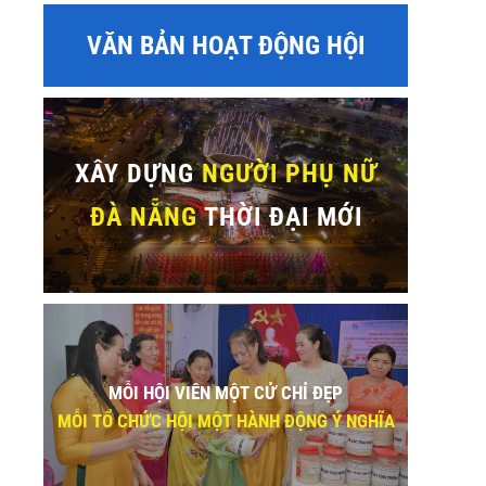
VĂN BẢN HOẠT ĐỘNG HỘI
XÂY DỰNG
NGƯỜI PHỤ NỮ
ĐÀ NẴNG
THỜI ĐẠI MỚI
MỖI HỘI VIÊN MỘT CỬ CHỈ ĐẸP
MỖI TỔ CHỨC HỘI MỘT HÀNH ĐỘNG Ý NGHĨA