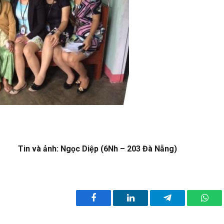
ọc Diệp (6Nh – 203 Đà Nẵng)
Facebook
LinkedIn
Telegram
What