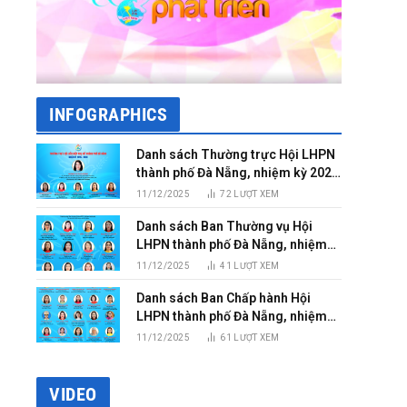
INFOGRAPHICS
Danh sách Thường trực Hội LHPN
thành phố Đà Nẵng, nhiệm kỳ 2025
– 2030
11/12/2025
72
LƯỢT XEM
Danh sách Ban Thường vụ Hội
LHPN thành phố Đà Nẵng, nhiệm
kỳ 2025 – 2030
11/12/2025
41
LƯỢT XEM
Danh sách Ban Chấp hành Hội
LHPN thành phố Đà Nẵng, nhiệm
kỳ 2025 – 2030
11/12/2025
61
LƯỢT XEM
VIDEO