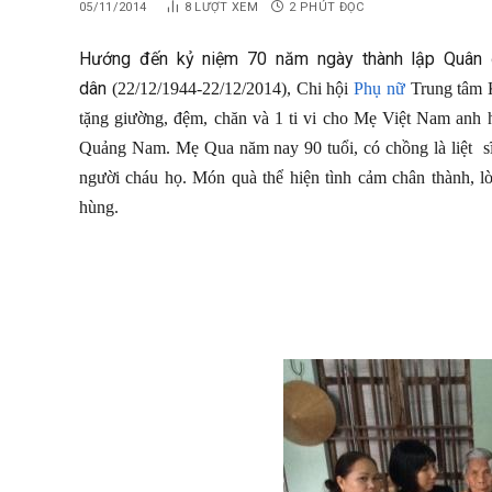
05/11/2014
8
LƯỢT XEM
2 PHÚT ĐỌC
Hướng đến kỷ niệm 70 năm ngày thành lập Quân 
dân
(22/12/1944-22/12/2014)
, Chi hội
Phụ nữ
Trung tâm K
tặng giường, đệm, chăn và 1 ti vi cho Mẹ Việt Nam anh 
Quảng Nam. Mẹ Qua năm nay 90 tuổi, có chồng là liệt sĩ, 
người cháu họ. Món quà thể hiện tình cảm chân thành, 
hùng.