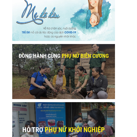
ĐỒNG HÀNH CÙNG
PHỤ NỮ BIÊN CƯƠNG
HỖ TRỢ
PHỤ NỮ KHỞI NGHIỆP