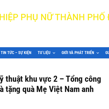
N HIỆP PHỤ NỮ THÀNH PHỐ
DANANG WOMEN'S UNION
TIN TỨC – SỰ KIỆN
TƯ LIỆU
GIỚI VÀ PHÁT TRIỂN
G
ỹ thuật khu vực 2 – Tổng công
và tặng quà Mẹ Việt Nam anh