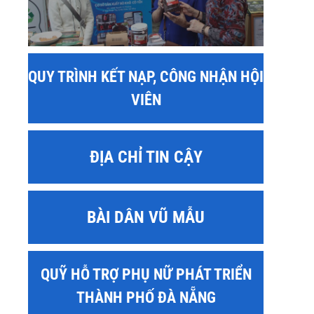
QUY TRÌNH KẾT NẠP, CÔNG NHẬN HỘI
VIÊN
ĐỊA CHỈ TIN CẬY
BÀI DÂN VŨ MẪU
QUỸ HỖ TRỢ PHỤ NỮ PHÁT TRIỂN
THÀNH PHỐ ĐÀ NẴNG