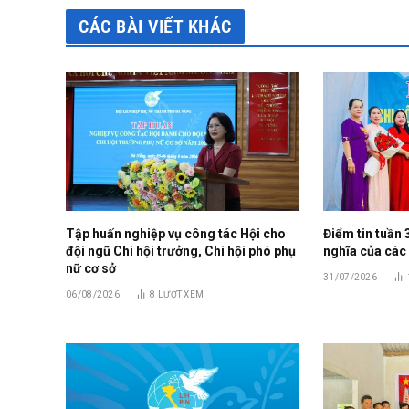
CÁC BÀI VIẾT KHÁC
Tập huấn nghiệp vụ công tác Hội cho
Điểm tin tuần 
đội ngũ Chi hội trưởng, Chi hội phó phụ
nghĩa của các
nữ cơ sở
31/07/2026
06/08/2026
8
LƯỢT XEM