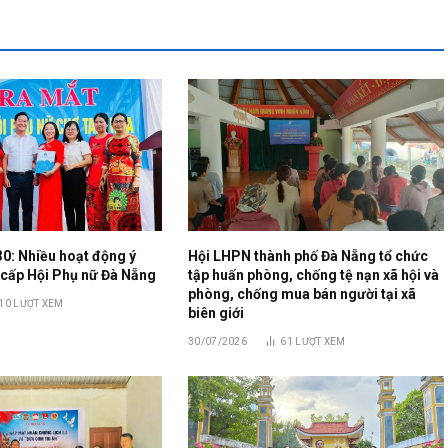
30: Nhiều hoạt động ý
Hội LHPN thành phố Đà Nẵng tổ chức
 cấp Hội Phụ nữ Đà Nẵng
tập huấn phòng, chống tệ nạn xã hội và
phòng, chống mua bán người tại xã
10
LƯỢT XEM
biên giới
30/07/2026
61
LƯỢT XEM