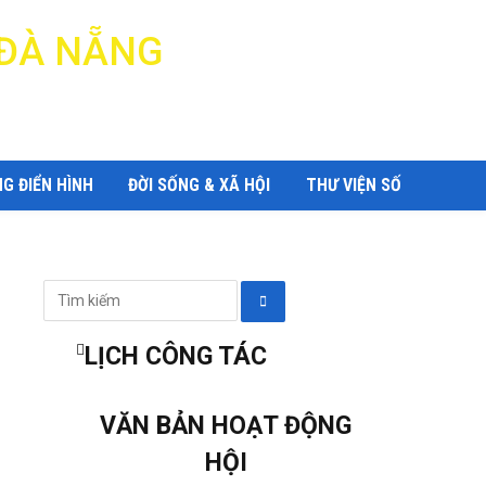
 ĐÀ NẴNG
G ĐIỂN HÌNH
ĐỜI SỐNG & XÃ HỘI
THƯ VIỆN SỐ
LỊCH CÔNG TÁC
VĂN BẢN HOẠT ĐỘNG
HỘI