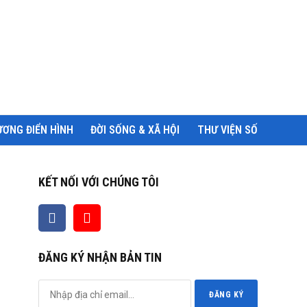
ƠNG ĐIỂN HÌNH
ĐỜI SỐNG & XÃ HỘI
THƯ VIỆN SỐ
KẾT NỐI VỚI CHÚNG TÔI
ĐĂNG KÝ NHẬN BẢN TIN