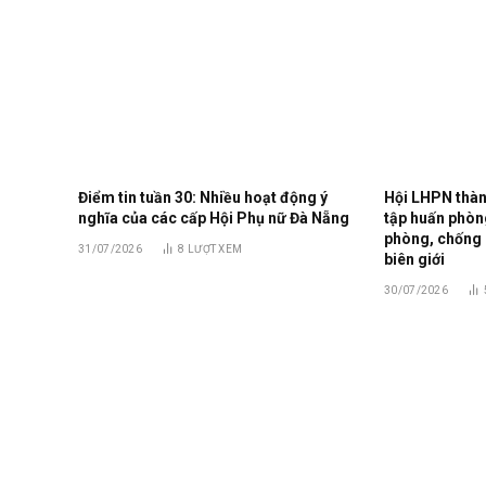
Điểm tin tuần 30: Nhiều hoạt động ý
Hội LHPN thàn
nghĩa của các cấp Hội Phụ nữ Đà Nẵng
tập huấn phòng
phòng, chống 
31/07/2026
8
LƯỢT XEM
biên giới
30/07/2026