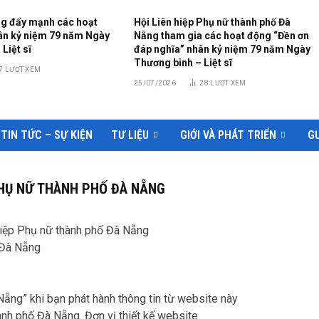
g đẩy mạnh các hoạt
Hội Liên hiệp Phụ nữ thành phố Đà
hân kỷ niệm 79 năm Ngày
Nẵng tham gia các hoạt động “Đền ơn
Liệt sĩ
đáp nghĩa” nhân kỷ niệm 79 năm Ngày
Thương binh – Liệt sĩ
7
LƯỢT XEM
25/07/2026
28
LƯỢT XEM
TIN TỨC – SỰ KIỆN
TƯ LIỆU
GIỚI VÀ PHÁT TRIỂN
GƯ
 PHỤ NỮ THÀNH PHỐ ĐÀ NẴNG
 hiệp Phụ nữ thành phố Đà Nẵng
 Đà Nẵng
Nẵng” khi bạn phát hành thông tin từ website này
nh phố Đà Nẵng. Đơn vị thiết kế website