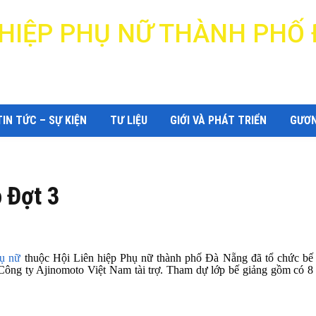
N HIỆP PHỤ NỮ THÀNH PHỐ
DANANG WOMEN'S UNION
TIN TỨC – SỰ KIỆN
TƯ LIỆU
GIỚI VÀ PHÁT TRIỂN
GƯƠN
 Đợt 3
ụ nữ
thuộc Hội Liên hiệp Phụ nữ thành phố Đà Nẵng đã tổ chức bế
Công ty Ajinomoto Việt Nam tài trợ. Tham dự lớp bế giảng gồm có 8