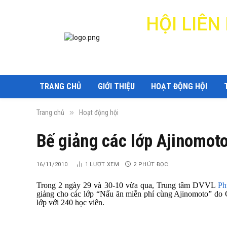
HỘI LIÊ
TRANG CHỦ
GIỚI THIỆU
HOẠT ĐỘNG HỘI
»
Trang chủ
Hoạt động hội
Bế giảng các lớp Ajinomoto
16/11/2010
1
LƯỢT XEM
2 PHÚT ĐỌC
Trong 2 ngày 29 và 30-10 vừa qua, Trung tâm DVVL
Ph
giảng cho các lớp “Nấu ăn miễn phí cùng Ajinomoto” do 
lớp với 240 học viên.