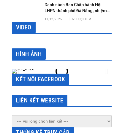
Danh sách Ban Chấp hành Hội
LHPN thành phố Đà Nẵng, nhiệm
kỳ 2025 – 2030
11/12/2025
61
LƯỢT XEM
VIDEO
HÌNH ẢNH
KẾT NỐI FACEBOOK
LIÊN KẾT WEBSITE
sApp
THỐNG KÊ TRUY CẬP