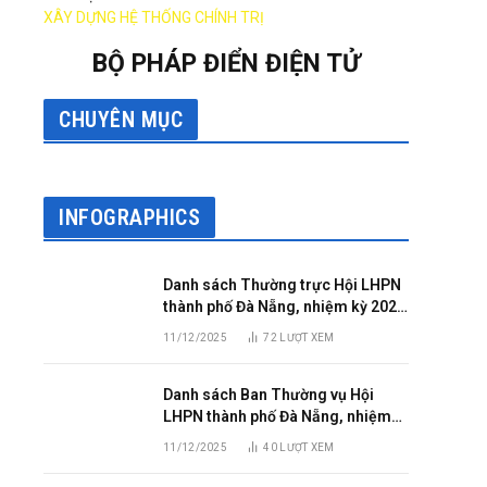
XÂY DỰNG HỆ THỐNG CHÍNH TRỊ
BỘ PHÁP ĐIỂN ĐIỆN TỬ
CHUYÊN MỤC
INFOGRAPHICS
Danh sách Thường trực Hội LHPN
thành phố Đà Nẵng, nhiệm kỳ 2025
– 2030
11/12/2025
72
LƯỢT XEM
Danh sách Ban Thường vụ Hội
LHPN thành phố Đà Nẵng, nhiệm
kỳ 2025 – 2030
11/12/2025
40
LƯỢT XEM