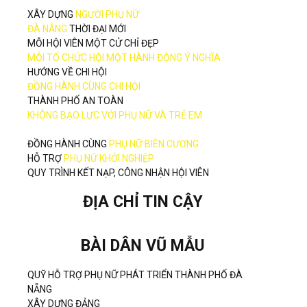
XÂY DỰNG
NGƯỜI PHỤ NỮ
ĐÀ NẴNG
THỜI ĐẠI MỚI
MỖI HỘI VIÊN MỘT CỬ CHỈ ĐẸP
MỖI TỔ CHỨC HỘI MỘT HÀNH ĐỘNG Ý NGHĨA
HƯỚNG VỀ CHI HỘI
ĐỒNG HÀNH CÙNG CHI HỘI
THÀNH PHỐ AN TOÀN
KHÔNG BẠO LỰC VỚI PHỤ NỮ VÀ TRẺ EM
ĐỒNG HÀNH CÙNG
PHỤ NỮ BIÊN CƯƠNG
HỖ TRỢ
PHỤ NỮ KHỞI NGHIỆP
QUY TRÌNH KẾT NẠP, CÔNG NHẬN HỘI VIÊN
ĐỊA CHỈ TIN CẬY
BÀI DÂN VŨ MẪU
QUỸ HỖ TRỢ PHỤ NỮ PHÁT TRIỂN THÀNH PHỐ ĐÀ
NẴNG
XÂY DỰNG ĐẢNG