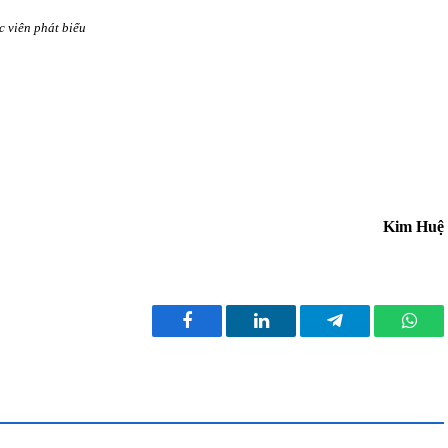
 viên phát biểu
Kim Huệ
Facebook
LinkedIn
Telegram
What