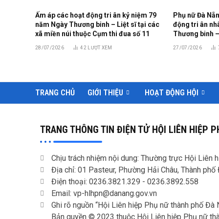
Ấm áp các hoạt động tri ân kỷ niệm 79
Phụ nữ Đà Nẵn
năm Ngày Thương binh – Liệt sĩ tại các
động tri ân n
xã miền núi thuộc Cụm thi đua số 11
Thương binh – 
28/07/2026
42
LƯỢT XEM
27/07/2026
TRANG CHỦ
GIỚI THIỆU
HOẠT ĐỘNG HỘI
TRANG THÔNG TIN ĐIỆN TỬ HỘI LIÊN HIỆP
Chịu trách nhiệm nội dung: Thường trực Hội Liên
Địa chỉ: 01 Pasteur, Phường Hải Châu, Thành phố
Điện thoại: 0236.3821.329 -
0236.3892.558
Email: vp-hlhpn@danang.gov.vn
Ghi rõ nguồn “Hội Liên hiệp Phụ nữ thành phố Đà 
Bản quyền © 2023 thuộc Hội Liên hiệp Phụ nữ thà