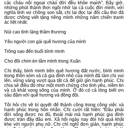
các cháu nội ngoại chào đời đều khỏe mạnh”. Bây giờ,
những phút thảnh thơi ngồi nhớ lại cả cuộc đời mình, với
nghĩa tình vợ chồng son sắt, chị lại đọc lại đôi câu thơ đã
được chồng viết tặng riêng mình những năm chiến tranh
ác liệt nhất:
Núi cao tình lặng thầm thương
Yêu người con gái quê hương của mình
Trông sao đến buổi bình minh
Cho đôi chim én tắm mình trong Xuân
Chị thấy, bình minh trên quê hương đất nước, bình minh
trong thôn xóm và cả gia đình nhỏ của mình đã làm chị vui
lên, vững vàng vượt qua tất cả để giữ gìn hạnh phúc. Chị
chia sẻ điều đó như một minh chứng cho tình yêu, niềm tin
và cả khát vọng sống của mình. Ở đó có cả lòng biết ơn
sâu đậm với quê hương và đồng đội.
Tôi hỏi chị về bí quyết để thành công trong công việc và
hạnh phúc trong hôn nhân. Chị cười rất hiền: “Đâu phải
đời sống được no đủ, thoải mái mà hạnh phúc gia đình
được tràn đầy đâu em. Xã hội ngày nay đòi hỏi quá khắt
khe với người phụ nữ. Chị chỉ nghĩ đơn giản, hạnh phúc