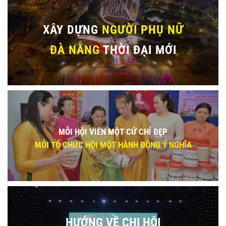
XÂY DỰNG
NGƯỜI PHỤ NỮ
ĐÀ NẴNG
THỜI ĐẠI MỚI
MỖI HỘI VIÊN MỘT CỬ CHỈ ĐẸP
MỖI TỔ CHỨC HỘI MỘT HÀNH ĐỘNG Ý NGHĨA
HƯỚNG VỀ CHI HỘI