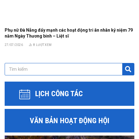
Phụ nữ Đà Nẵng đẩy mạnh các hoạt động tri ân nhân kỷ niệm 79
năm Ngày Thương binh – Liệt sĩ
27/07/2026
8
LƯỢT XEM
LỊCH CÔNG TÁC
VĂN BẢN HOẠT ĐỘNG HỘI