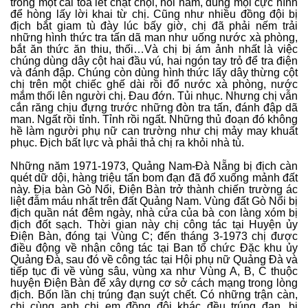
trong một cái toa lét chật chội, hôi hám, dùng mọi cực hình
để hòng lấy lời khai từ chị. Cũng như nhiều đồng đội bị
địch bắt giam tù đày lúc bấy giờ, chị đã phải nếm trải
những hình thức tra tấn dã man như uống nước xà phòng,
bắt ăn thức ăn thiu, thối…Và chị bị ám ảnh nhất là việc
chúng dùng dây cột hai đầu vú, hai ngón tay trỏ để tra điện
và đánh đập. Chúng còn dùng hình thức lấy dây thừng cột
chị trên một chiếc ghế dài rồi đổ nước xà phòng, nước
mắm thối lên người chị. Đau đớn. Tủi nhục. Nhưng chị vẫn
cắn răng chịu đựng trước những đòn tra tấn, đánh đập dã
man. Ngất rồi tỉnh. Tỉnh rồi ngất. Những thủ đoạn đó không
hề làm người phụ nữ can trường như chị mảy may khuất
phục. Địch bất lực và phải thả chị ra khỏi nhà tù.
Những năm 1971-1973, Quảng Nam-Đà Nẵng bị địch càn
quét dữ dội, hàng triệu tấn bom đạn đã đổ xuống mảnh đất
này. Địa bàn Gò Nổi, Điện Bàn trở thành chiến trường ác
liệt đẫm máu nhất trên đất Quảng Nam. Vùng đất Gò Nổi bị
địch quần nát đêm ngày, nhà cửa của bà con làng xóm bị
địch đốt sạch. Thời gian này chị công tác tại Huyện ủy
Điện Bàn, đóng tại Vùng C; đến tháng 3-1973 chị được
điều động về nhận công tác tại Ban tổ chức Đặc khu ủy
Quảng Đà, sau đó về công tác tại Hội phụ nữ Quảng Đà và
tiếp tục đi về vùng sâu, vùng xa như Vùng A, B, C thuộc
huyện Điện Bàn để xây dựng cơ sở cách mạng trong lòng
địch. Bốn lần chị trúng đạn suýt chết. Có những trận càn,
chị cùng anh chị em đồng đội khác đều trúng đạn, bị