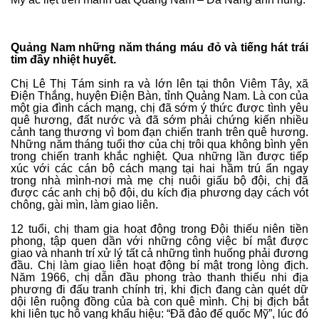
Quảng Nam những năm tháng máu đỏ và tiếng hát trái
tim đầy nhiệt huyết.
Chị Lê Thị Tám sinh ra và lớn lên tại thôn Viêm Tây, xã
Điện Thắng, huyện Điện Bàn, tỉnh Quảng Nam. Là con của
một gia đình cách mạng, chị đã sớm ý thức được tình yêu
quê hương, đất nước và đã sớm phải chứng kiến nhiều
cảnh tang thương vì bom đạn chiến tranh trên quê hương.
Những năm tháng tuổi thơ của chị trôi qua không bình yên
trong chiến tranh khắc nghiệt. Qua những lần được tiếp
xúc với các cán bộ cách mạng tại hai hầm trú ẩn ngay
trong nhà mình-nơi mà mẹ chị nuôi giấu bộ đội, chị đã
được các anh chị bộ đội, du kích địa phương dạy cách vót
chông, gài mìn, làm giao liên.
12 tuổi, chị tham gia hoạt động trong Đội thiếu niên tiền
phong, tập quen dần với những công việc bí mật được
giao và nhanh trí xử lý tất cả những tình huống phải đương
đầu. Chị làm giao liên hoạt động bí mật trong lòng địch.
Năm 1966, chị dẫn đầu phong trào thanh thiếu nhi địa
phương đi đấu tranh chính trị, khi địch đang càn quét dữ
dội lên ruộng đồng của bà con quê mình. Chị bị địch bắt
khi liên tục hô vang khẩu hiệu: “Đã đảo đế quốc Mỹ”, lúc đó