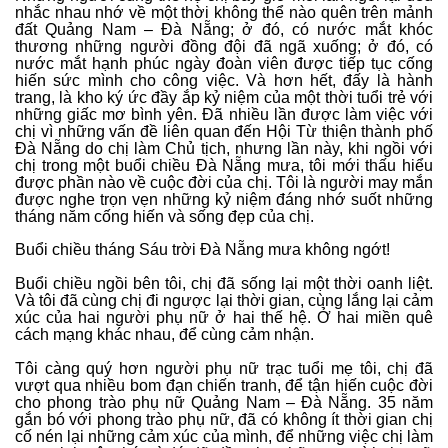
nhắc nhau nhớ về một thời không thể nào quên trên mảnh
đất Quảng Nam – Đà Nẵng; ở đó, có nước mắt khóc
thương những người đồng đội đã ngã xuống; ở đó, có
nước mắt hạnh phúc ngày đoàn viên được tiếp tục cống
hiến sức mình cho công việc. Và hơn hết, đấy là hành
trang, là kho ký ức đầy ắp kỷ niệm của một thời tuổi trẻ với
những giấc mơ bình yên. Đã nhiều lần được làm việc với
chị vì những vấn đề liên quan đến Hội Từ thiện thành phố
Đà Nẵng do chị làm Chủ tịch, nhưng lần này, khi ngồi với
chị trong một buổi chiều Đà Nẵng mưa, tôi mới thấu hiểu
được phần nào về cuộc đời của chị. Tôi là người may mắn
được nghe trọn vẹn những kỷ niệm đáng nhớ suốt những
tháng năm cống hiến và sống đẹp của chị.
Buổi chiều tháng Sáu trời Đà Nẵng mưa không ngớt!
Buổi chiều ngồi bên tôi, chị đã sống lại một thời oanh liệt.
Và tôi đã cùng chị đi ngược lại thời gian, cùng lắng lại cảm
xúc của hai người phụ nữ ở hai thế hệ. Ở hai miền quê
cách mạng khác nhau, để cùng cảm nhận.
Tôi càng quý hơn người phụ nữ trạc tuổi mẹ tôi, chị đã
vượt qua nhiều bom đạn chiến tranh, để tận hiến cuộc đời
cho phong trào phụ nữ Quảng Nam – Đà Nẵng. 35 năm
gắn bó với phong trào phụ nữ, đã có không ít thời gian chị
cố nén lại những cảm xúc của mình, để những việc chị làm