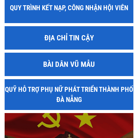
QUY TRÌNH KẾT NẠP, CÔNG NHẬN HỘI VIÊN
ĐỊA CHỈ TIN CẬY
BÀI DÂN VŨ MẪU
QUỸ HỖ TRỢ PHỤ NỮ PHÁT TRIỂN THÀNH PHỐ
ĐÀ NẴNG