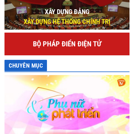
XÂY DỰNG ĐẢNG
XÂY DỰNG HỆ THỐNG CHÍNH TRỊ
BỘ PHÁP ĐIỂN ĐIỆN TỬ
CHUYÊN MỤC