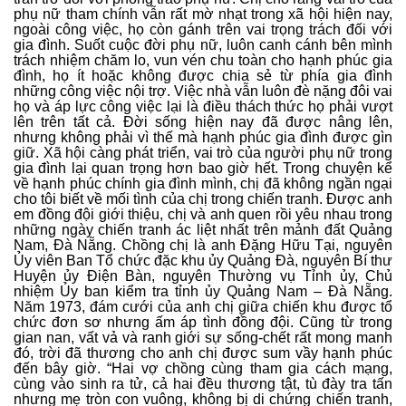
phụ nữ tham chính vẫn rất mờ nhạt trong xã hội hiện nay,
ngoài công việc, họ còn gánh trên vai trọng trách đối với
gia đình. Suốt cuộc đời phụ nữ, luôn canh cánh bên mình
trách nhiệm chăm lo, vun vén chu toàn cho hạnh phúc gia
đình, họ ít hoặc không được chia sẻ từ phía gia đình
những công việc nội trợ. Việc nhà vẫn luôn đè nặng đôi vai
họ và áp lực công việc lại là điều thách thức họ phải vượt
lên trên tất cả. Đời sống hiện nay đã được nâng lên,
nhưng không phải vì thế mà hạnh phúc gia đình được gìn
giữ. Xã hội càng phát triển, vai trò của người phụ nữ trong
gia đình lại quan trọng hơn bao giờ hết. Trong chuyện kể
về hạnh phúc chính gia đình mình, chị đã không ngần ngại
cho tôi biết về mối tình của chị trong chiến tranh. Được anh
em đồng đội giới thiệu, chị và anh quen rồi yêu nhau trong
những ngày chiến tranh ác liệt nhất trên mảnh đất Quảng
Nam, Đà Nẵng. Chồng chị là anh Đặng Hữu Tại, nguyên
Ủy viên Ban Tổ chức đặc khu ủy Quảng Đà, nguyên Bí thư
Huyện ủy Điện Bàn, nguyên Thường vụ Tỉnh ủy, Chủ
nhiệm Ủy ban kiểm tra tỉnh ủy Quảng Nam – Đà Nẵng.
Năm 1973, đám cưới của anh chị giữa chiến khu được tổ
chức đơn sơ nhưng ấm áp tình đồng đội. Cũng từ trong
gian nan, vất vả và ranh giới sự sống-chết rất mong manh
đó, trời đã thương cho anh chị được sum vầy hạnh phúc
đến bây giờ. “Hai vợ chồng cùng tham gia cách mạng,
cùng vào sinh ra tử, cả hai đều thương tật, tù đày tra tấn
nhưng mẹ tròn con vuông, không bị di chứng chiến tranh,