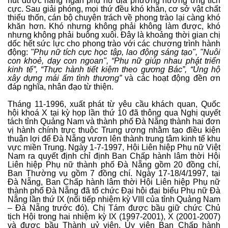
hút được hàng ngàn phụ nữ địa phương hưởng ứng tích
cực. Sau giải phóng, mọi thứ đều khó khăn, cơ sở vật chất
thiếu thốn, cán bộ chuyên trách về phong trào lại càng khó
khăn hơn. Khó nhưng không phải không làm được, khó
nhưng không phải buông xuôi. Đây là khoảng thời gian chị
dốc hết sức lực cho phong trào với các chương trình hành
động:
"Phụ nữ tích cực học tập, lao động sáng tạo", "Nuôi
con khoẻ, dạy con ngoan", “Phụ nữ giúp nhau phát triển
kinh tế”, “Thực hành tiết kiệm theo gương Bác”, “Ủng hộ
xây dựng mái ấm tình thương”
và các hoạt động đền ơn
đáp nghĩa, nhân đạo từ thiện.
Tháng 11-1996, xuất phát từ yêu cầu khách quan, Quốc
hội khoá X tại kỳ họp lần thứ 10 đã thông qua Nghị quyết
tách tỉnh Quảng Nam và thành phố Đà Nẵng thành hai đơn
vị hành chính trực thuộc Trung ương nhằm tạo điều kiện
thuận lợi để Đà Nẵng vươn lên thành trung tâm kinh tế khu
vực miền Trung. Ngày 1-7-1997, Hội Liên hiệp Phụ nữ Việt
Nam ra quyết định chỉ định Ban Chấp hành lâm thời Hội
Liên hiệp Phụ nữ thành phố Đà Nẵng gồm 20 đồng chí,
Ban Thường vụ gồm 7 đồng chí. Ngày 17-18/4/1997, tại
Đà Nẵng, Ban Chấp hành lâm thời Hội Liên hiệp Phụ nữ
thành phố Đà Nẵng đã tổ chức Đại hội đại biểu Phụ nữ Đà
Nẵng lần thứ IX (nối tiếp nhiệm kỳ VIII của tỉnh Quảng Nam
– Đà Nẵng trước đó). Chị Tám được bầu giữ chức Chủ
tịch Hội trong hai nhiệm kỳ IX (1997-2001), X (2001-2007)
và được bầu Thành uỷ viên, Ủy viên Ban Chấp hành