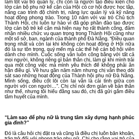
làm tốt vai trò quản lý, chị còn là người tạo điều kiện cho
lớp cán bộ phụ nữ kế cận của Hội có cơ hội được học tập,
nâng cao trình độ chính trị, năng lực quản lý và kỹ năng
hoạt động phong trào. Trong 10 năm với vai trò Chủ tịch
Thành Hội, chị luôn tự hào vì đã góp phần đào tạo được
lớp cán bộ trẻ kế cận mà hiện nay họ rất thành công, đảm
nhận nhiều chức vụ quan trọng trong Thành Hội cũng như
một số sở, ban, ngành của thành phố Đà Nẵng. “Điều quan
trọng nhất và còn lại khi không còn hoạt động ở Hội nữa
đó là sự tôn trọng, quý mến mà các thế hệ cán bộ hội viên
dành cho mình. Cuộc sống vẫn luôn công bằng với tất cả
mọi người, không riêng gì bản thân chị, làm gì khi mình trải
qua một công việc mà mình yêu thích để không phải ân
hận điều gì. Về hưu gần năm năm nhưng chị vẫn theo dõi
sát sao những hoạt động của Thành hội phụ nữ Đà Nẵng.
Mình sống, điều cốt lõi còn lại vẫn là cái tình giữa con
người với con người…”. Chị chỉ nói đơn giản về bản thân
như thế, nhưng tôi hiểu đằng sau đó, chị đã gửi gắm điều
tâm huyết của mình.
“Làm sao để phụ nữ là trung tâm xây dựng hạnh phúc
gia đình?”
Đó là câu hỏi chị đặt ra và cũng là điều chị luôn băn khoăn,
trăn trở đối với phong trào phụ nữ. Chị cho rằng vai trò của