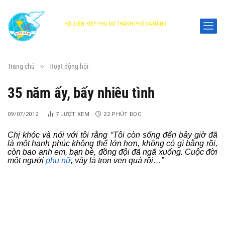
HỘI LIÊN HIỆP PHỤ NỮ THÀNH PHỐ ĐÀ NẴNG
DANANG WOMEN'S UNION
»
Trang chủ
Hoạt động hội
35 năm ấy, bấy nhiêu tình
09/07/2012
7
LƯỢT XEM
22 PHÚT ĐỌC
Chị khóc và nói với tôi rằng “Tôi còn sống đến bây giờ đã
là một hạnh phúc không thể lớn hơn, không có gì bằng rồi,
còn bao anh em, bạn bè, đồng đội đã ngã xuống. Cuộc đời
một người
phụ nữ
, vậy là trọn vẹn quá rồi…”