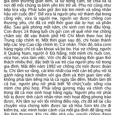
gia đình thường giản đơn, là sự đồng cảm, sẻ chia và là
nơi để mỗi chúng ta bình yên khi trở về. Phụ nữ cũng như
bếp lửa vậy. Phải luôn giữ ấm trái tim mình và sống nhân
hậu với cuộc đời”. Để vừa là người phụ nữ thành đạt trong
công việc, vừa là người mẹ, người vợ được chồng con
thương yêu, chị đã có một thời gian dài tự học và phấn
đấu. Sau giải phóng một năm, chị sinh con trai đầu lòng.
Con được 14 tháng tuổi chị gửi con về quê nhờ mẹ chồng
chăm sóc để vào thành phố Hồ Chí Minh theo học lớp
Trung cấp chính trị. Một thời gian sau đó, chị hoàn thành
tiếp các lớp Cao cấp chính trị, Cử nhân. Thời đó, bữa cơm
hàng ngày chỉ có sắn khoai và bo bo. Hai vợ chồng, người
ở Quảng Nam, người ở Đà Nẵng, một mình chị nuôi con,
vừa học, vừa làm việc. Với chị đó là khoảng thời gian thử
thách nhiều thứ, đặc biệt là vai trò của người phụ nữ trong
gia đình. Mãi đến năm 1992 vợ chồng chị mới được đoàn
tụ. Chị tâm sự rằng, cái khó nhất của một cán bộ phụ nữ là
gánh nặng trách nhiệm với gia đình và thời gian làm việc
không phải tám tiếng mà là cả ngày lẫn đêm. Muốn làm tốt
cả hai, người phụ nữ phải biết “tổ chức”cuộc sống của
mình cho phù hợp. Phải sống gương mẫu và chỉnh chu
trong tất cả mọi sinh hoạt hằng ngày. Người phụ nữ phải
hội tụ được tính cách nhẫn nhịn mới hoạt động phong trào
được. Khi tâm sự với tôi những điều này, chị đã kể lại câu
chuyện vừa chứng kiến được tại xã Hòa Sơn khi chị đi
kiểm tra, xác minh hoàn cảnh của một gia đình để tặng mái
ấm tình thương. Khi chị đến nhà này, người chồng đang