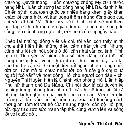
chương Quyết thắng, Huân chương chống Mỹ cứu nước
hạng Nhì, Huân chương lao động hạng Nhì, Ba, danh hiệu
Chiến sỹ thi đua toàn quốc và nhiều bằng khen, giấy khen
khác; tôi càng hiểu và trân trọng thêm những đóng góp của
chị với xã hội. Và tôi tự hứa với chính mình sẽ noi theo,
học tập ở chị những điều giản dị nhất trong cuộc sống để
cùng tiếp nối những dự định, ước mơ của chị ngày nào.
Khép lại những dòng viết về chị, tôi vẫn còn thấy mình
chưa thể hiện hết những điều cảm nhận về chị. Nhưng
cũng như lời chị nói, sống ở đời cần nhất vẫn cái tình. Tình
người. Tình yêu và niềm chia sẻ hiến dâng của tuổi trẻ
cùng những khát vọng chưa được thực hiện nay trao lại
cho thế hệ cận kề. Có một điều rất ngẫu nhiên trong cuộc
đời chị Tám mà tôi chưa nhắc tới, đó là bây giờ chị lại là
người “cố vấn” về hoạt động Hội cho người con dâu – chị
Nguyễn Thị Huyền hiện là Chánh văn phòng Hội Liên hiệp
Phụ nữ thành phố Đà Nẵng. Chị nói đây là cái duyên kế
nghiệp trong phong trào phụ nữ mà chị sẽ trao lại tất cả
những kinh nghiệm của mình cho con dâu. Với niềm tin
tưởng rất lớn vào thế hệ hôm nay, xóa bớt khoảng cách
thời gian, làm tốt vai trò của những người cán bộ Hội phụ
nữ, quy tụ được sức mạnh tập thể, cùng vươn lên và sống
tốt với cuộc đời.
Nguyễn Thị Anh Đào