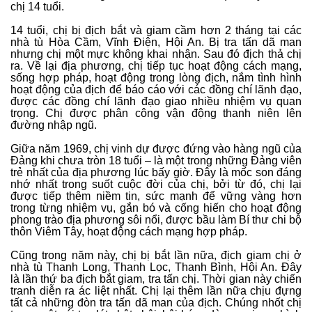
chị 14 tuổi.
14 tuổi, chị bị địch bắt và giam cầm hơn 2 tháng tại các
nhà tù Hòa Cầm, Vĩnh Điện, Hội An. Bị tra tấn dã man
nhưng chị một mực không khai nhận. Sau đó địch thả chị
ra. Về lại địa phương, chị tiếp tục hoạt động cách mạng,
sống hợp pháp, hoạt động trong lòng địch, nắm tình hình
hoạt động của địch để báo cáo với các đồng chí lãnh đạo,
được các đồng chí lãnh đạo giao nhiều nhiệm vụ quan
trọng. Chị được phân công vận động thanh niên lên
đường nhập ngũ.
Giữa năm 1969, chị vinh dự được đứng vào hàng ngũ của
Đảng khi chưa tròn 18 tuổi – là một trong những Đảng viên
trẻ nhất của địa phương lúc bấy giờ. Đây là mốc son đáng
nhớ nhất trong suốt cuộc đời của chị, bởi từ đó, chị lại
được tiếp thêm niềm tin, sức mạnh để vững vàng hơn
trong từng nhiệm vụ, gắn bó và cống hiến cho hoạt động
phong trào địa phương sôi nổi, được bầu làm Bí thư chi bộ
thôn Viêm Tây, hoạt động cách mạng hợp pháp.
Cũng trong năm này, chị bị bắt lần nữa, địch giam chị ở
nhà tù Thanh Long, Thanh Lọc, Thanh Bình, Hội An. Đây
là lần thứ ba địch bắt giam, tra tấn chị. Thời gian này chiến
tranh diễn ra ác liệt nhất. Chị lại thêm lần nữa chịu đựng
tất cả những đòn tra tấn dã man của địch. Chúng nhốt chị