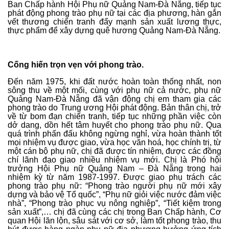
Ban Chấp hành Hội Phụ nữ Quảng Nam-Đà Nẵng, tiếp tục
phát động phong trào phụ nữ tại các địa phương, hàn gắn
vết thương chiến tranh đẩy mạnh sản xuất lương thực,
thực phẩm để xây dựng quê hương Quảng Nam-Đà Nẵng.
Cống hiến trọn vẹn với phong trào.
Đến năm 1975, khi đất nước hoàn toàn thống nhất, non
sông thu về một mối, cùng với phụ nữ cả nước, phụ nữ
Quảng Nam-Đà Nẵng đã vận động chị em tham gia các
phong trào do Trung ương Hội phát động. Bản thân chị, trở
về từ bom đạn chiến tranh, tiếp tục những phần việc còn
dở dang, dồn hết tâm huyết cho phong trào phụ nữ. Qua
quá trình phấn đấu không ngừng nghỉ, vừa hoàn thành tốt
mọi nhiệm vụ được giao, vừa học văn hoá, học chính trị, từ
một cán bộ phụ nữ, chị đã được tín nhiệm, được các đồng
chí lãnh đạo giao nhiều nhiệm vụ mới. Chị là Phó hội
trưởng Hội Phụ nữ Quảng Nam – Đà Nẵng trong hai
nhiệm kỳ từ năm 1987-1997. Được giao phụ trách các
phong trào phụ nữ: “Phong trào người phụ nữ mới xây
dựng và bảo vệ Tổ quốc”, “Phụ nữ giỏi việc nước đảm việc
nhà”, “Phong trào phục vụ nông nghiệp”, “Tiết kiệm trong
sản xuất”,… chị đã cùng các chị trong Ban Chấp hành, Cơ
quan Hội lăn lộn, sâu sát với cơ sở, làm tốt phong trào, thu