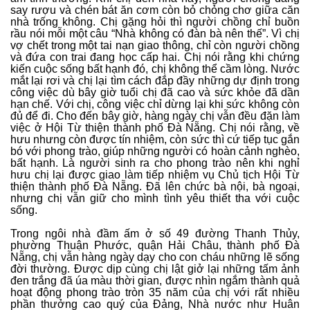
say rượu và chén bát ăn cơm còn bỏ chỏng chơ giữa căn
nhà trống không. Chị gặng hỏi thì người chồng chỉ buồn
rầu nói mỗi một câu “Nhà không có đàn bà nên thế”. Vì chị
vợ chết trong một tai nạn giao thông, chỉ còn người chồng
và đứa con trai đang học cấp hai. Chị nói rằng khi chứng
kiến cuộc sống bất hạnh đó, chị không thể cầm lòng. Nước
mắt lại rơi và chị lại tìm cách đắp đầy những dự định trong
công việc dù bây giờ tuổi chị đã cao và sức khỏe đã dần
hạn chế. Với chị, công việc chỉ dừng lại khi sức không còn
đủ để đi. Cho đến bây giờ, hàng ngày chị vẫn đều đặn làm
việc ở Hội Từ thiện thành phố Đà Nẵng. Chị nói rằng, về
hưu nhưng còn được tín nhiệm, còn sức thì cứ tiếp tục gắn
bó với phong trào, giúp những người có hoàn cảnh nghèo,
bất hạnh. Là người sinh ra cho phong trào nên khi nghỉ
hưu chị lại được giao làm tiếp nhiệm vụ Chủ tịch Hội Từ
thiện thành phố Đà Nẵng. Đã lên chức bà nội, bà ngoại,
nhưng chị vẫn giữ cho mình tình yêu thiết tha với cuộc
sống.
Trong ngôi nhà đầm ấm ở số 49 đường Thanh Thủy,
phường Thuận Phước, quận Hải Châu, thành phố Đà
Nẵng, chị vẫn hàng ngày dạy cho con cháu những lẽ sống
đời thường. Được dịp cùng chị lật giở lại những tấm ảnh
đen trắng đã úa màu thời gian, được nhìn ngắm thành quả
hoạt động phong trào tròn 35 năm của chị với rất nhiều
phần thưởng cao quý của Đảng, Nhà nước như Huân