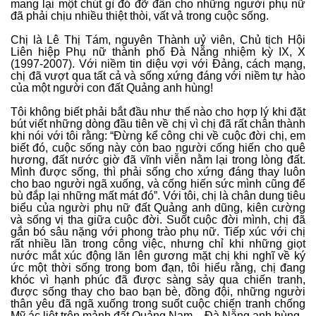
mang lại một chút gì đó đỡ đần cho những người phụ nữ
đã phải chịu nhiều thiệt thòi, vất vả trong cuộc sống.
Chị là Lê Thị Tám, nguyên Thành uỷ viên, Chủ tịch Hội
Liên hiệp Phụ nữ thành phố Đà Nẵng nhiệm kỳ IX, X
(1997-2007). Với niềm tin diệu vợi với Đảng, cách mạng,
chị đã vượt qua tất cả và sống xứng đáng với niềm tự hào
của một người con đất Quảng anh hùng!
Tôi không biết phải bắt đầu như thế nào cho hợp lý khi đặt
bút viết những dòng đầu tiên về chị vì chị đã rất chân thành
khi nói với tôi rằng: “Đừng kể công chi về cuộc đời chị, em
biết đó, cuộc sống này còn bao người cống hiến cho quê
hương, đất nước giờ đã vĩnh viễn nằm lại trong lòng đất.
Mình được sống, thì phải sống cho xứng đáng thay luôn
cho bao người ngã xuống, và cống hiến sức mình cũng để
bù đắp lại những mất mát đó”. Với tôi, chị là chân dung tiêu
biểu của người phụ nữ đất Quảng anh dũng, kiên cường
và sống vị tha giữa cuộc đời. Suốt cuộc đời mình, chị đã
gắn bó sâu nặng với phong trào phụ nữ. Tiếp xúc với chị
rất nhiều lần trong công việc, nhưng chỉ khi những giọt
nước mắt xúc động lăn lên gương mặt chị khi nghĩ về ký
ức một thời sống trong bom đạn, tôi hiểu rằng, chị đang
khóc vì hạnh phúc đã được sàng sảy qua chiến tranh,
được sống thay cho bao bạn bè, đồng đội, những người
thân yêu đã ngã xuống trong suốt cuộc chiến tranh chống
Mỹ ác liệt trên mảnh đất Quảng Nam – Đà Nẵng anh hùng.