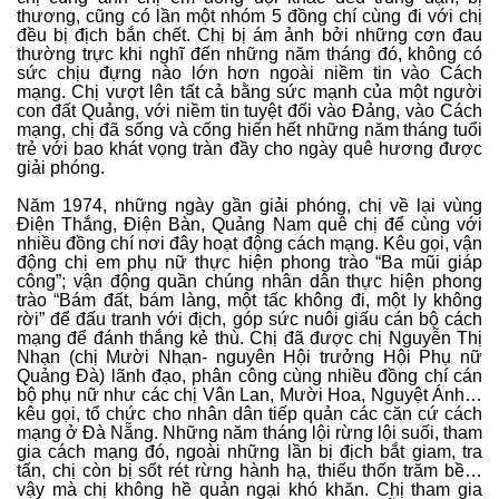
thương, cũng có lần một nhóm 5 đồng chí cùng đi với chị
đều bị địch bắn chết. Chị bị ám ảnh bởi những cơn đau
thường trực khi nghĩ đến những năm tháng đó, không có
sức chịu đựng nào lớn hơn ngoài niềm tin vào Cách
mạng. Chị vượt lên tất cả bằng sức mạnh của một người
con đất Quảng, với niềm tin tuyệt đối vào Đảng, vào Cách
mạng, chị đã sống và cống hiến hết những năm tháng tuổi
trẻ với bao khát vọng tràn đầy cho ngày quê hương được
giải phóng.
Năm 1974, những ngày gần giải phóng, chị về lại vùng
Điện Thắng, Điện Bàn, Quảng Nam quê chị để cùng với
nhiều đồng chí nơi đây hoạt động cách mạng. Kêu gọi, vận
động chị em phụ nữ thực hiện phong trào “Ba mũi giáp
công”; vận động quần chúng nhân dân thực hiện phong
trào “Bám đất, bám làng, một tấc không đi, một ly không
rời” để đấu tranh với địch, góp sức nuôi giấu cán bộ cách
mạng để đánh thắng kẻ thù. Chị đã được chị Nguyễn Thị
Nhạn (chị Mười Nhạn- nguyên Hội trưởng Hội Phụ nữ
Quảng Đà) lãnh đạo, phân công cùng nhiều đồng chí cán
bộ phụ nữ như các chị Vân Lan, Mười Hoa, Nguyệt Ánh…
kêu gọi, tổ chức cho nhân dân tiếp quản các căn cứ cách
mạng ở Đà Nẵng. Những năm tháng lội rừng lội suối, tham
gia cách mạng đó, ngoài những lần bị địch bắt giam, tra
tấn, chị còn bị sốt rét rừng hành hạ, thiếu thốn trăm bề…
vậy mà chị không hề quản ngại khó khăn. Chị tham gia