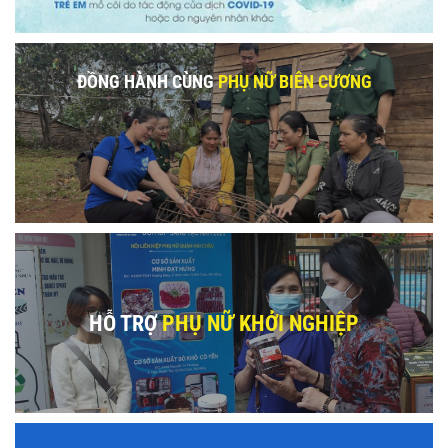
ĐỒNG HÀNH CÙNG
PHỤ NỮ BIÊN CƯƠNG
HỖ TRỢ
PHỤ NỮ KHỞI NGHIỆP