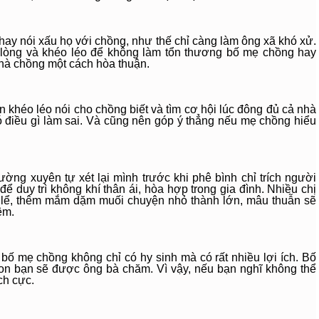
hay nói xấu họ với chồng, như thế chỉ càng làm ông xã khó xử.
ào lòng và khéo léo để không làm tổn thương bố mẹ chồng hay
hà chồng một cách hòa thuận.
 khéo léo nói cho chồng biết và tìm cơ hội lúc đông đủ cả nhà
có điều gì làm sai. Và cũng nên góp ý thẳng nếu mẹ chồng hiểu
ờng xuyên tự xét lại mình trước khi phê bình chỉ trích người
 duy trì không khí thân ái, hòa hợp trong gia đình. Nhiều chị
 lể, thêm mắm dặm muối chuyện nhỏ thành lớn, mâu thuẫn sẽ
êm.
bố mẹ chồng không chỉ có hy sinh mà có rất nhiều lợi ích. Bố
on bạn sẽ được ông bà chăm. Vì vậy, nếu bạn nghĩ không thể
ch cực.