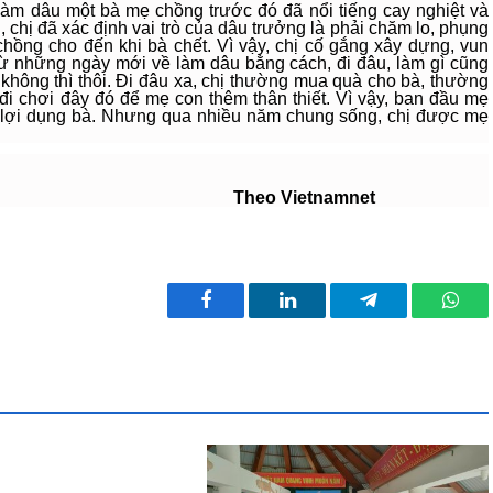
àm dâu một bà mẹ chồng trước đó đã nổi tiếng cay nghiệt và
 chị đã xác định vai trò của dâu trưởng là phải chăm lo, phụng
ồng cho đến khi bà chết. Vì vậy, chị cố gắng xây dựng, vun
ừ những ngày mới về làm dâu bằng cách, đi đâu, làm gì cũng
 không thì thôi. Đi đâu xa, chị thường mua quà cho bà, thường
đi chơi đây đó để mẹ con thêm thân thiết. Vì vậy, ban đầu mẹ
, lợi dụng bà. Nhưng qua nhiều năm chung sống, chị được mẹ
etnamnet
Facebook
LinkedIn
Telegram
What