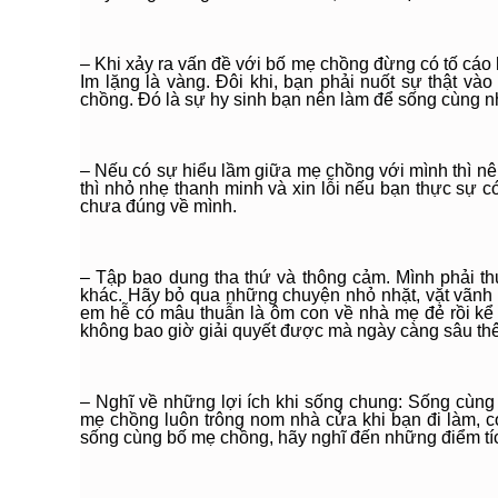
– Khi xảy ra vấn đề với bố mẹ chồng đừng có tố cáo 
Im lặng là vàng. Đôi khi, bạn phải nuốt sự thật v
chồng. Đó là sự hy sinh bạn nên làm để sống cùng n
– Nếu có sự hiểu lầm giữa mẹ chồng với mình thì nên
thì nhỏ nhẹ thanh minh và xin lỗi nếu bạn thực sự 
chưa đúng về mình.
– Tập bao dung tha thứ và thông cảm. Mình phải thư
khác. Hãy bỏ qua những chuyện nhỏ nhặt, vặt vãnh để
em hễ có mâu thuẫn là ôm con về nhà mẹ đẻ rồi kể
không bao giờ giải quyết được mà ngày càng sâu th
– Nghĩ về những lợi ích khi sống chung: Sống cùng 
mẹ chồng luôn trông nom nhà cửa khi bạn đi làm, c
sống cùng bố mẹ chồng, hãy nghĩ đến những điểm tí