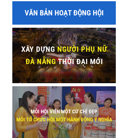
VĂN BẢN HOẠT ĐỘNG HỘI
XÂY DỰNG
NGƯỜI PHỤ NỮ
ĐÀ NẴNG
THỜI ĐẠI MỚI
MỖI HỘI VIÊN MỘT CỬ CHỈ ĐẸP
MỖI TỔ CHỨC HỘI MỘT HÀNH ĐỘNG Ý NGHĨA