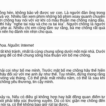
 ông hèn, không bảo vệ được vợ con. Là người đàn ông trong
và vợ. Nhiều lần xem phim những bộ phim xoay quanh chuyện
ười chồng hay nói với vợ khi có mâu thuẫn mẹ chồng nàng dâu.
thì hãy "nghe tai này và cho ra tai kia". Người chồng là người
ề phe ai. Nhiều chị em cũng tâm sự rằng, bà mẹ chồng rất quá
m nên họ đành nín nhịn cho qua.
họa. Nguồn: Internet
rất khó tránh, nhất là cùng chung sống dưới một mái nhà. Dưới
 mạng để có thể chung sống hòa thuận với bố mẹ chồng.
phải coi như bố mẹ mình. Trước mặt bố mẹ chồng hãy thể hiện
hì hãy đối xử với mẹ anh ấy như thế. Tuy nhiên, đừng mong rằng
vòng vài tháng. Có thể phải mất nhiều năm, có thể là sau khi
 chồng yêu thương, tin cậy mình.
ảy ra. Nếu có điều gì không hợp hay bất đồng quan điểm tư
 khỏi phải tiếp xúc thường xuyên. Dù có tức giận mẹ chồng đến
nói ra, có thể không bao giờ rút lại được.