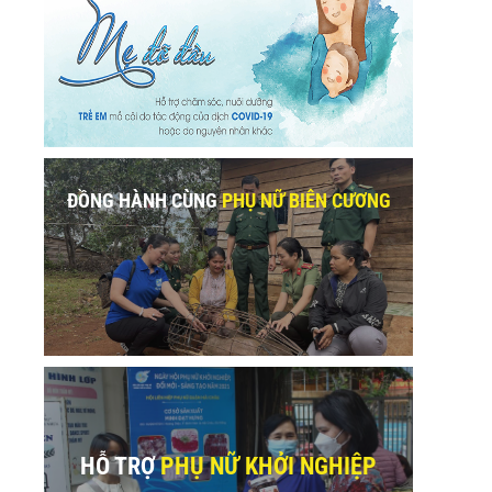
ĐỒNG HÀNH CÙNG
PHỤ NỮ BIÊN CƯƠNG
HỖ TRỢ
PHỤ NỮ KHỞI NGHIỆP