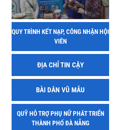
QUY TRÌNH KẾT NẠP, CÔNG NHẬN HỘI
VIÊN
ĐỊA CHỈ TIN CẬY
sApp
BÀI DÂN VŨ MẪU
QUỸ HỖ TRỢ PHỤ NỮ PHÁT TRIỂN
THÀNH PHỐ ĐÀ NẴNG