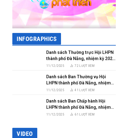
INFOGRAPHICS
Danh sách Thường trực Hội LHPN
thành phố Đà Nẵng, nhiệm kỳ 2025
– 2030
11/12/2025
72
LƯỢT XEM
Danh sách Ban Thường vụ Hội
LHPN thành phố Đà Nẵng, nhiệm
kỳ 2025 – 2030
11/12/2025
41
LƯỢT XEM
Danh sách Ban Chấp hành Hội
LHPN thành phố Đà Nẵng, nhiệm
kỳ 2025 – 2030
11/12/2025
61
LƯỢT XEM
VIDEO