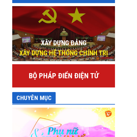
XÂY DỰNG ĐẢNG
XÂY DỰNG HỆ THỐNG CHÍNH TRỊ
BỘ PHÁP ĐIỂN ĐIỆN TỬ
CHUYÊN MỤC