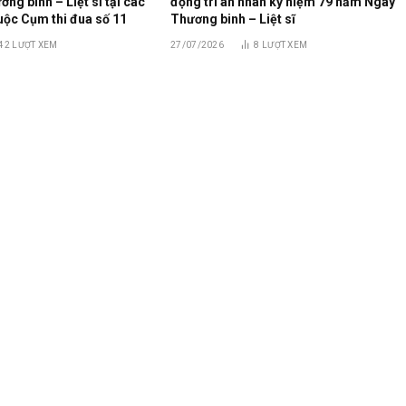
g binh – Liệt sĩ tại các
động tri ân nhân kỷ niệm 79 năm Ngày
uộc Cụm thi đua số 11
Thương binh – Liệt sĩ
42
LƯỢT XEM
27/07/2026
8
LƯỢT XEM