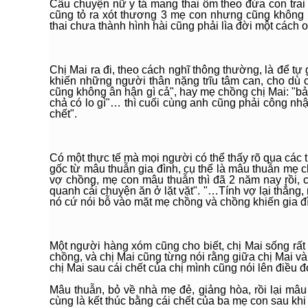
Câu chuyện nữ y tá mang thai ôm theo đứa con trai 
cũng tỏ ra xót thương 3 mẹ con nhưng cũng không ít
thai chưa thành hình hài cũng phải lìa đời một cách 
Chị Mai ra đi, theo cách nghĩ thông thường, là để tự 
khiến những người thân nặng trĩu tâm can, cho dù 
cũng không ân hận gì cả", hay mẹ chồng chị Mai: "bả
chả có lo gì"… thì cuối cùng anh cũng phải công n
chết".
Có một thực tế mà mọi người có thể thấy rõ qua các t
gốc từ mâu thuẫn gia đình, cụ thể là mâu thuẫn mẹ
vợ chồng, mẹ con mâu thuẫn thì đã 2 năm nay rồi, c
quanh cái chuyện ăn ở lặt vặt". "…Tính vợ lại thẳng,
nó cứ nói bỗ vào mặt mẹ chồng và chồng khiến gia đ
Một người hàng xóm cũng cho biết, chị Mai sống rất
chồng, và chị Mai cũng từng nói rằng giữa chị Mai
chị Mai sau cái chết của chị mình cũng nói lên điều đ
Mâu thuẫn, bỏ về nhà mẹ đẻ, giảng hòa, rồi lại mâu
cùng là kết thúc bằng cái chết của ba mẹ con sau khi 