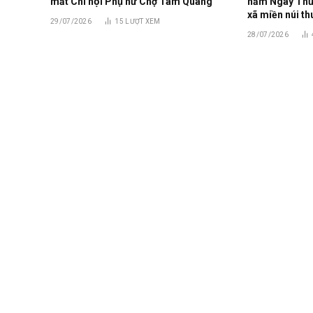
mắt Chi hội Phụ nữ Chợ Tam Quang
năm Ngày Thươn
xã miền núi th
29/07/2026
15
LƯỢT XEM
28/07/2026