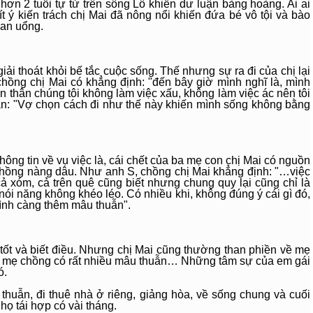
hơn 2 tuổi tự tử trên sông Lô khiến dư luận bàng hoàng. Ai ai
 ý kiến trách chị Mai đã nông nổi khiến đứa bé vô tội và bào
oan uổng.
giải thoát khỏi bế tắc cuộc sống. Thế nhưng sự ra đi của chị lại
chồng chị Mai có khẳng định: "đến bây giờ mình nghĩ là, mình
n thân chúng tôi không làm việc xấu, không làm việc ác nên tôi
hận: "Vợ chọn cách đi như thế này khiến mình sống không bằng
hông tin về vụ việc là, cái chết của ba mẹ con chị Mai có nguồn
 chồng nàng dâu. Như anh S, chồng chị Mai khẳng định: "…việc
ả xóm, cả trên quê cũng biết nhưng chung quy lại cũng chỉ là
 nói năng không khéo léo. Có nhiều khi, không đúng ý cái gì đó,
ình càng thêm mâu thuẫn".
 tốt và biết điều. Nhưng chị Mai cũng thường than phiền về mẹ
 và mẹ chồng có rất nhiều mâu thuẫn… Những tâm sự của em gái
ó.
 thuẫn, đi thuê nhà ở riêng, giảng hòa, về sống chung và cuối
họ tái hợp có vài tháng.