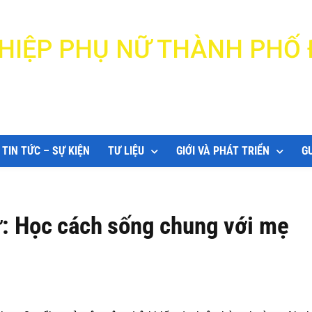
N HIỆP PHỤ NỮ THÀNH PHỐ
DANANG WOMEN'S UNION
TIN TỨC – SỰ KIỆN
TƯ LIỆU
GIỚI VÀ PHÁT TRIỂN
G
ử: Học cách sống chung với mẹ