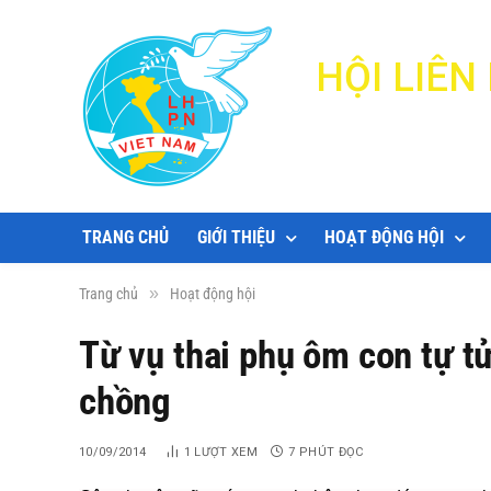
HỘI LIÊ
TRANG CHỦ
GIỚI THIỆU
HOẠT ĐỘNG HỘI
»
Trang chủ
Hoạt động hội
Từ vụ thai phụ ôm con tự t
chồng
10/09/2014
1
LƯỢT XEM
7 PHÚT ĐỌC