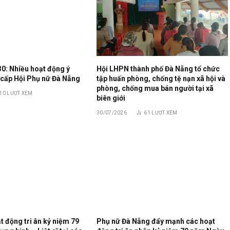
30: Nhiều hoạt động ý
Hội LHPN thành phố Đà Nẵng tổ chức
 cấp Hội Phụ nữ Đà Nẵng
tập huấn phòng, chống tệ nạn xã hội và
phòng, chống mua bán người tại xã
10
LƯỢT XEM
biên giới
30/07/2026
61
LƯỢT XEM
 động tri ân kỷ niệm 79
Phụ nữ Đà Nẵng đẩy mạnh các hoạt