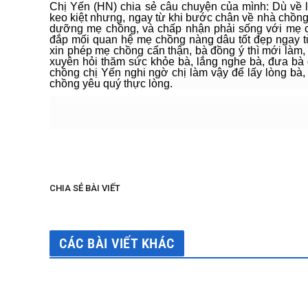
Chị Yến (HN) chia sẻ câu chuyện của mình: Dù về l
keo kiệt nhưng, ngay từ khi bước chân về nhà chồng,
dưỡng mẹ chồng, và chấp nhận phải sống với mẹ ch
đắp mối quan hệ mẹ chồng nàng dâu tốt đẹp ngay t
xin phép mẹ chồng cẩn thận, bà đồng ý thì mới làm,
xuyên hỏi thăm sức khỏe bà, lắng nghe bà, đưa bà 
chồng chị Yến nghi ngờ chị làm vậy để lấy lòng bà
chồng yêu quý thực lòng.
Theo Vi
CHIA SẺ BÀI VIẾT
CÁC BÀI VIẾT KHÁC