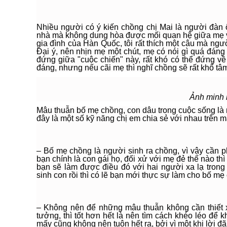
Nhiều người có ý kiến chồng chị Mai là người đàn
nhà mà không dung hòa được mối quan hệ giữa mẹ 
gia đình của Hàn Quốc, tôi rất thích một câu mà ng
Đại ý, nên nhịn mẹ một chút, mẹ có nói gì quá đáng 
đứng giữa "cuộc chiến" này, rất khó có thể đứng v
đáng, nhưng nếu cãi mẹ thì nghĩ chồng sẽ rất khổ tâ
Ảnh minh 
Mâu thuẫn bố mẹ chồng, con dâu trong cuộc sống là 
đây là một số kỹ năng chị em chia sẻ với nhau trên
– Bố mẹ chồng là người sinh ra chồng, vì vậy cần 
bạn chính là con gái họ, đối xử với mẹ đẻ thế nào t
bạn sẽ làm được điều đó với hai người xa lạ trong 
sinh con rồi thì có lẽ bạn mới thực sự làm cho bố mẹ
– Không nên để những mâu thuẫn không cần thiết x
tưởng, thì tốt hơn hết là nên tìm cách khéo léo để
mấy cũng không nên tuôn hết ra, bởi vì một khi lời đã 