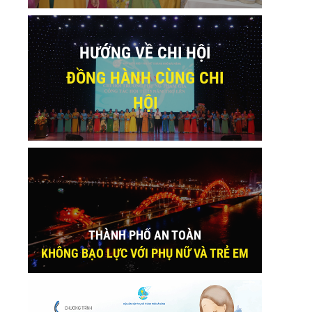
HƯỚNG VỀ CHI HỘI
ĐỒNG HÀNH CÙNG CHI
HỘI
THÀNH PHỐ AN TOÀN
KHÔNG BẠO LỰC VỚI PHỤ NỮ VÀ TRẺ EM