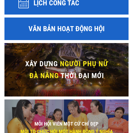
LỊCH CÔNG TÁC
VĂN BẢN HOẠT ĐỘNG HỘI
XÂY DỰNG
NGƯỜI PHỤ NỮ
ĐÀ NẴNG
THỜI ĐẠI MỚI
MỖI HỘI VIÊN MỘT CỬ CHỈ ĐẸP
MỖI TỔ CHỨC HỘI MỘT HÀNH ĐỘNG Ý NGHĨA