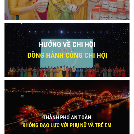
HƯỚNG VỀ CHI HỘI
ĐỒNG HÀNH CÙNG CHI HỘI
THÀNH PHỐ AN TOÀN
KHÔNG BẠO LỰC VỚI PHỤ NỮ VÀ TRẺ EM