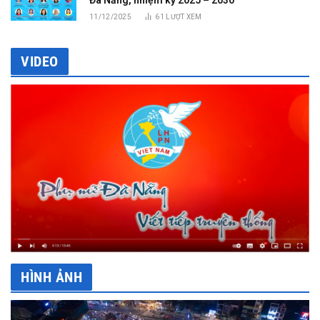
11/12/2025
61
LƯỢT XEM
VIDEO
HÌNH ẢNH