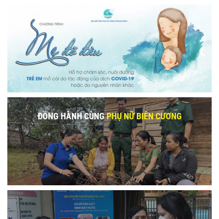
ĐỒNG HÀNH CÙNG
PHỤ NỮ BIÊN CƯƠNG