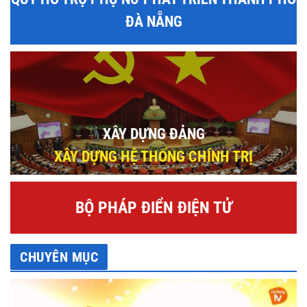
ĐÀ NẴNG
XÂY DỰNG ĐẢNG
XÂY DỰNG HỆ THỐNG CHÍNH TRỊ
BỘ PHÁP ĐIỂN ĐIỆN TỬ
CHUYÊN MỤC