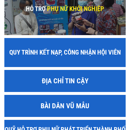
HỖ TRỢ
PHỤ NỮ KHỞI NGHIỆP
QUY TRÌNH KẾT NẠP, CÔNG NHẬN HỘI VIÊN
ĐỊA CHỈ TIN CẬY
BÀI DÂN VŨ MẪU
QUỸ HỖ TRỢ PHỤ NỮ PHÁT TRIỂN THÀNH PHỐ