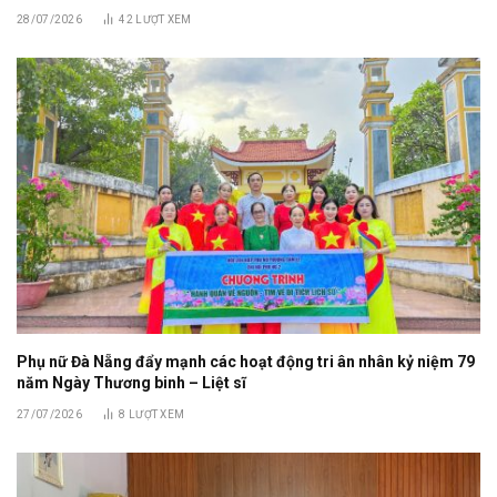
28/07/2026
42
LƯỢT XEM
Phụ nữ Đà Nẵng đẩy mạnh các hoạt động tri ân nhân kỷ niệm 79
năm Ngày Thương binh – Liệt sĩ
27/07/2026
8
LƯỢT XEM