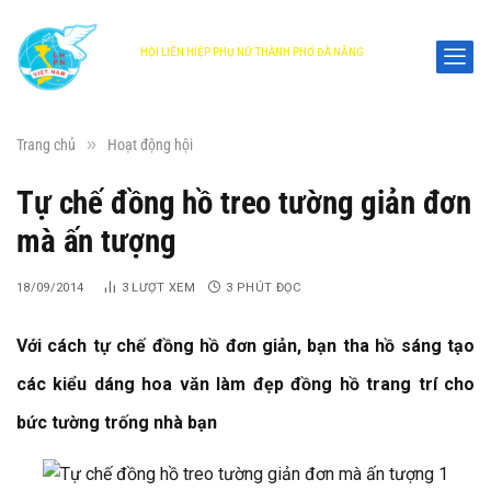
HỘI LIÊN HIỆP PHỤ NỮ THÀNH PHỐ ĐÀ NẴNG
DANANG WOMEN'S UNION
»
Trang chủ
Hoạt động hội
Tự chế đồng hồ treo tường giản đơn
mà ấn tượng
18/09/2014
3
LƯỢT XEM
3 PHÚT ĐỌC
Với cách tự chế đồng hồ đơn giản, bạn tha hồ sáng tạo
các kiểu dáng hoa văn làm đẹp đồng hồ trang trí cho
bức tường trống nhà bạn