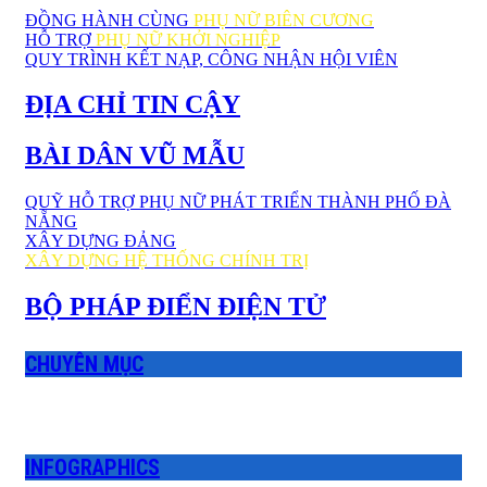
ĐỒNG HÀNH CÙNG
PHỤ NỮ BIÊN CƯƠNG
HỖ TRỢ
PHỤ NỮ KHỞI NGHIỆP
QUY TRÌNH KẾT NẠP, CÔNG NHẬN HỘI VIÊN
ĐỊA CHỈ TIN CẬY
BÀI DÂN VŨ MẪU
QUỸ HỖ TRỢ PHỤ NỮ PHÁT TRIỂN THÀNH PHỐ ĐÀ
NẴNG
XÂY DỰNG ĐẢNG
XÂY DỰNG HỆ THỐNG CHÍNH TRỊ
BỘ PHÁP ĐIỂN ĐIỆN TỬ
CHUYÊN MỤC
INFOGRAPHICS