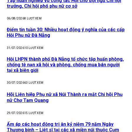
Tập huấn nghiệp vụ công tác Hội cho đội ngũ Chi hội
trưởng, Chi hội phó phụ nữ cơ sở
06/08/2026
8
LƯỢT XEM
Điểm tin tuần 30: Nhiều hoạt động ý nghĩa của các cấp
Hội Phụ nữ Đà Nẵng
31/07/2026
10
LƯỢT XEM
Hội LHPN thành phố Đà Nẵng tổ chức tập huấn phòng,
chống tệ nạn xã hội và phòng, chống mua bán người
tại xã biên giới
30/07/2026
63
LƯỢT XEM
Hội Liên hiệp Phụ nữ xã Núi Thành ra mắt Chi hội Phụ
nữ Chợ Tam Quang
29/07/2026
15
LƯỢT XEM
Ấm áp các hoạt động tri ân kỷ niệm 79 năm Ngày
Thương binh – Liệt sĩ tại các xã miền núi thuộc Cụm