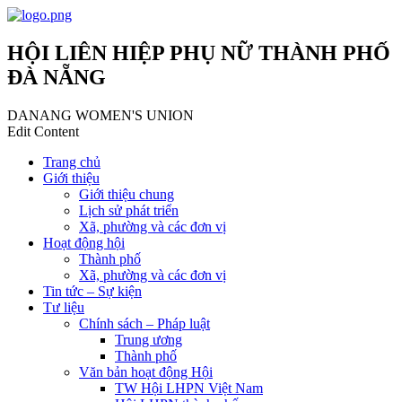
HỘI LIÊN HIỆP PHỤ NỮ THÀNH PHỐ
ĐÀ NẴNG
DANANG WOMEN'S UNION
Edit Content
Trang chủ
Giới thiệu
Giới thiệu chung
Lịch sử phát triển
Xã, phường và các đơn vị
Hoạt động hội
Thành phố
Xã, phường và các đơn vị
Tin tức – Sự kiện
Tư liệu
Chính sách – Pháp luật
Trung ương
Thành phố
Văn bản hoạt động Hội
TW Hội LHPN Việt Nam