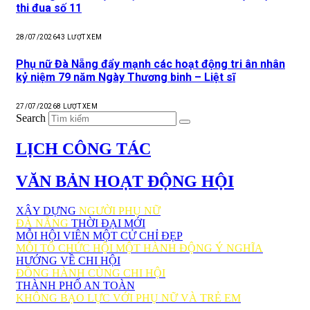
thi đua số 11
28/07/2026
43
LƯỢT XEM
Phụ nữ Đà Nẵng đẩy mạnh các hoạt động tri ân nhân
kỷ niệm 79 năm Ngày Thương binh – Liệt sĩ
27/07/2026
8
LƯỢT XEM
Search
LỊCH CÔNG TÁC
VĂN BẢN HOẠT ĐỘNG HỘI
XÂY DỰNG
NGƯỜI PHỤ NỮ
ĐÀ NẴNG
THỜI ĐẠI MỚI
MỖI HỘI VIÊN MỘT CỬ CHỈ ĐẸP
MỖI TỔ CHỨC HỘI MỘT HÀNH ĐỘNG Ý NGHĨA
HƯỚNG VỀ CHI HỘI
ĐỒNG HÀNH CÙNG CHI HỘI
THÀNH PHỐ AN TOÀN
KHÔNG BẠO LỰC VỚI PHỤ NỮ VÀ TRẺ EM