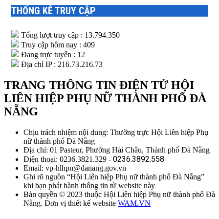
THỐNG KÊ TRUY CẬP
Tổng lượt truy cập : 13.794.350
Truy cập hôm nay : 409
Đang trực tuyến : 12
Địa chỉ IP : 216.73.216.73
TRANG THÔNG TIN ĐIỆN TỬ HỘI
LIÊN HIỆP PHỤ NỮ THÀNH PHỐ ĐÀ
NẴNG
Chịu trách nhiệm nội dung: Thường trực Hội Liên hiệp Phụ
nữ thành phố Đà Nẵng
Địa chỉ: 01 Pasteur, Phường Hải Châu, Thành phố Đà Nẵng
0236.3892.558
Điện thoại: 0236.3821.329 -
Email: vp-hlhpn@danang.gov.vn
Ghi rõ nguồn “Hội Liên hiệp Phụ nữ thành phố Đà Nẵng”
khi bạn phát hành thông tin từ website này
Bản quyền © 2023 thuộc Hội Liên hiệp Phụ nữ thành phố Đà
Nẵng. Đơn vị thiết kế website
WAM.VN