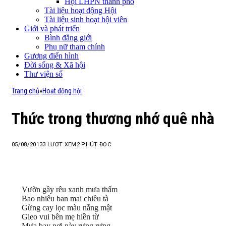
Hội LHPN thành phố
Tài liệu hoạt động Hội
Tài liệu sinh hoạt hội viên
Giới và phát triển
Bình đẳng giới
Phụ nữ tham chính
Gương điển hình
Đời sống & Xã hội
Thư viện số
Trang chủ
»
Hoạt động hội
Thức trong thương nhớ quê nhà
05/08/2013
3
LƯỢT XEM
2 PHÚT ĐỌC
Vườn gầy rêu xanh mưa thấm
Bao nhiêu ban mai chiều tà
Gừng cay lọc màu nắng mật
Gieo vui bên mẹ hiền từ
Mưa bay nơi này rưng rưng