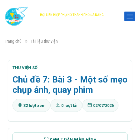
HỘI LIÊN HIỆP PHỤ NỮ THÀNH PHỐ ĐÀ NẴNG
DANANG WOMEN'S UNION
»
Trang chủ
Tài liệu thư viện
THƯ VIỆN SỐ
Chủ đề 7: Bài 3 - Một số mẹo
chụp ảnh, quay phim
32 lượt xem
0 lượt tải
02/07/2026
XEM TOÀN MÀN HÌNH