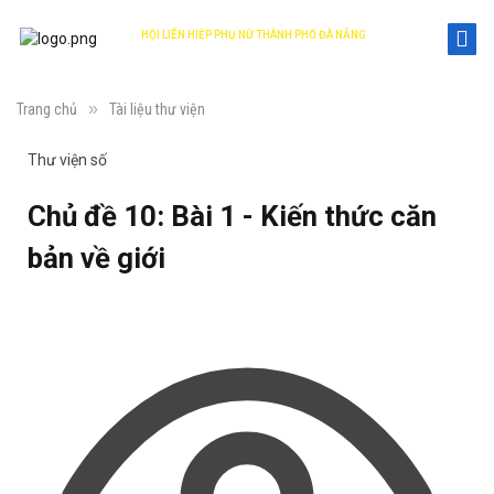
HỘI LIÊN HIỆP PHỤ NỮ THÀNH PHỐ ĐÀ NẴNG
DANANG WOMEN'S UNION
»
Trang chủ
Tài liệu thư viện
Thư viện số
Chủ đề 10: Bài 1 - Kiến thức căn
bản về giới