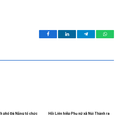
Facebook
LinkedIn
Telegram
What
h phố Đà Nẵng tổ chức
Hội Liên hiệp Phụ nữ xã Núi Thành ra