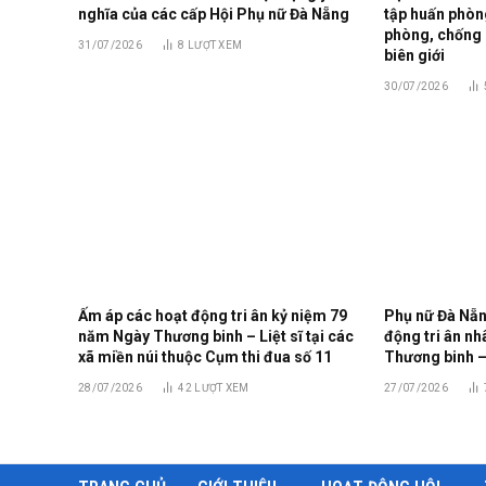
nghĩa của các cấp Hội Phụ nữ Đà Nẵng
tập huấn phòng
phòng, chống 
31/07/2026
8
LƯỢT XEM
biên giới
30/07/2026
Ấm áp các hoạt động tri ân kỷ niệm 79
Phụ nữ Đà Nẵn
năm Ngày Thương binh – Liệt sĩ tại các
động tri ân n
xã miền núi thuộc Cụm thi đua số 11
Thương binh – 
28/07/2026
42
LƯỢT XEM
27/07/2026