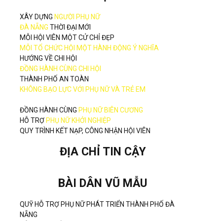
XÂY DỰNG
NGƯỜI PHỤ NỮ
ĐÀ NẴNG
THỜI ĐẠI MỚI
MỖI HỘI VIÊN MỘT CỬ CHỈ ĐẸP
MỖI TỔ CHỨC HỘI MỘT HÀNH ĐỘNG Ý NGHĨA
HƯỚNG VỀ CHI HỘI
ĐỒNG HÀNH CÙNG CHI HỘI
THÀNH PHỐ AN TOÀN
KHÔNG BẠO LỰC VỚI PHỤ NỮ VÀ TRẺ EM
ĐỒNG HÀNH CÙNG
PHỤ NỮ BIÊN CƯƠNG
HỖ TRỢ
PHỤ NỮ KHỞI NGHIỆP
QUY TRÌNH KẾT NẠP, CÔNG NHẬN HỘI VIÊN
ĐỊA CHỈ TIN CẬY
BÀI DÂN VŨ MẪU
QUỸ HỖ TRỢ PHỤ NỮ PHÁT TRIỂN THÀNH PHỐ ĐÀ
NẴNG