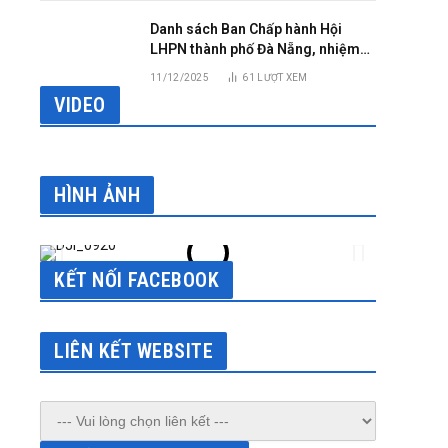
Danh sách Ban Chấp hành Hội
LHPN thành phố Đà Nẵng, nhiệm
kỳ 2025 – 2030
11/12/2025
61
LƯỢT XEM
VIDEO
sApp
HÌNH ẢNH
KẾT NỐI FACEBOOK
LIÊN KẾT WEBSITE