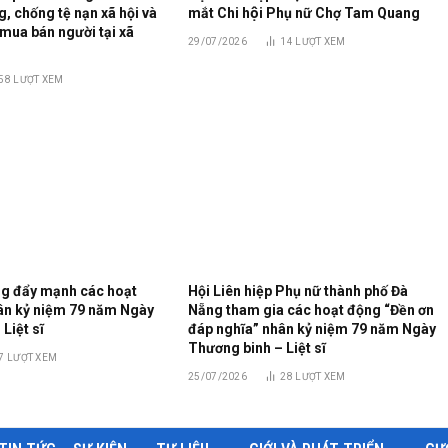
, chống tệ nạn xã hội và
mắt Chi hội Phụ nữ Chợ Tam Quang
mua bán người tại xã
29/07/2026
14
LƯỢT XEM
58
LƯỢT XEM
g đẩy mạnh các hoạt
Hội Liên hiệp Phụ nữ thành phố Đà
hân kỷ niệm 79 năm Ngày
Nẵng tham gia các hoạt động “Đền ơn
Liệt sĩ
đáp nghĩa” nhân kỷ niệm 79 năm Ngày
Thương binh – Liệt sĩ
7
LƯỢT XEM
25/07/2026
28
LƯỢT XEM