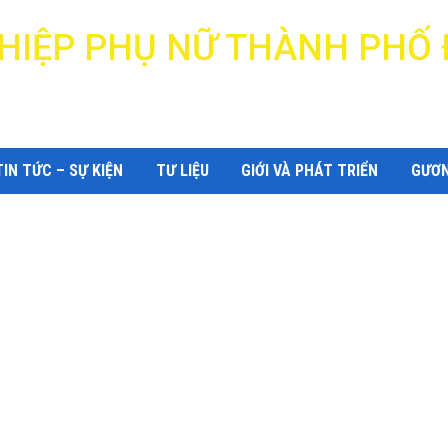
N HIỆP PHỤ NỮ THÀNH PHỐ
DANANG WOMEN'S UNION
TIN TỨC – SỰ KIỆN
TƯ LIỆU
GIỚI VÀ PHÁT TRIỂN
GƯƠN