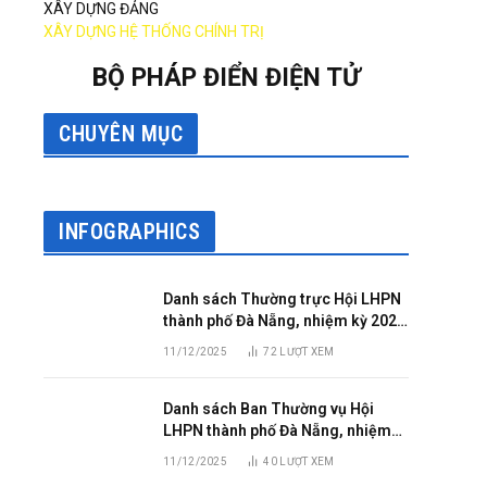
XÂY DỰNG ĐẢNG
XÂY DỰNG HỆ THỐNG CHÍNH TRỊ
BỘ PHÁP ĐIỂN ĐIỆN TỬ
CHUYÊN MỤC
INFOGRAPHICS
Danh sách Thường trực Hội LHPN
thành phố Đà Nẵng, nhiệm kỳ 2025
– 2030
11/12/2025
72
LƯỢT XEM
Danh sách Ban Thường vụ Hội
LHPN thành phố Đà Nẵng, nhiệm
kỳ 2025 – 2030
11/12/2025
40
LƯỢT XEM