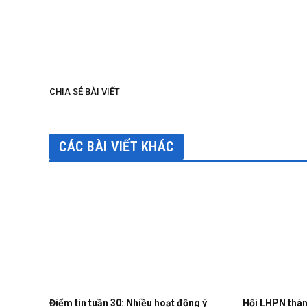
CHIA SẺ BÀI VIẾT
CÁC BÀI VIẾT KHÁC
Điểm tin tuần 30: Nhiều hoạt động ý
Hội LHPN thàn