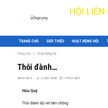
HỘI LIÊ
TRANG CHỦ
GIỚI THIỆU
HOẠT ĐỘNG HỘI
»
Trang chủ
Hoạt động hội
Thôi đành…
28/07/2013
2
LƯỢT XEM
1 PHÚT ĐỌC
Hữu Quý
Thôi đành lấy rét làm chồng