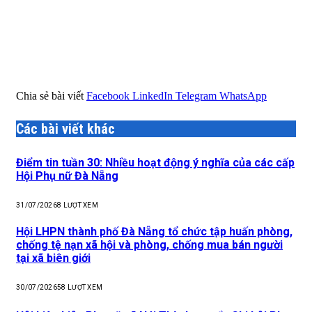
Chia sẻ bài viết
Facebook
LinkedIn
Telegram
WhatsApp
Các bài viết khác
Điểm tin tuần 30: Nhiều hoạt động ý nghĩa của các cấp
Hội Phụ nữ Đà Nẵng
31/07/2026
8
LƯỢT XEM
Hội LHPN thành phố Đà Nẵng tổ chức tập huấn phòng,
chống tệ nạn xã hội và phòng, chống mua bán người
tại xã biên giới
30/07/2026
58
LƯỢT XEM