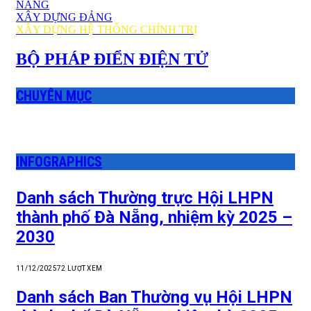
NẴNG
XÂY DỰNG ĐẢNG
XÂY DỰNG HỆ THỐNG CHÍNH TRỊ
BỘ PHÁP ĐIỂN ĐIỆN TỬ
CHUYÊN MỤC
INFOGRAPHICS
Danh sách Thường trực Hội LHPN
thành phố Đà Nẵng, nhiệm kỳ 2025 –
2030
11/12/2025
72
LƯỢT XEM
Danh sách Ban Thường vụ Hội LHPN