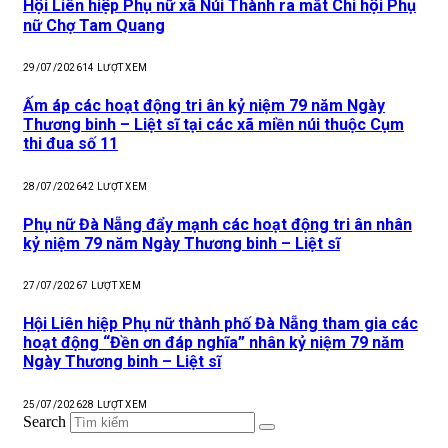
Hội Liên hiệp Phụ nữ xã Núi Thành ra mắt Chi hội Phụ
nữ Chợ Tam Quang
29/07/2026
14
LƯỢT XEM
Ấm áp các hoạt động tri ân kỷ niệm 79 năm Ngày
Thương binh – Liệt sĩ tại các xã miền núi thuộc Cụm
thi đua số 11
28/07/2026
42
LƯỢT XEM
Phụ nữ Đà Nẵng đẩy mạnh các hoạt động tri ân nhân
kỷ niệm 79 năm Ngày Thương binh – Liệt sĩ
27/07/2026
7
LƯỢT XEM
Hội Liên hiệp Phụ nữ thành phố Đà Nẵng tham gia các
hoạt động “Đền ơn đáp nghĩa” nhân kỷ niệm 79 năm
Ngày Thương binh – Liệt sĩ
25/07/2026
28
LƯỢT XEM
Search