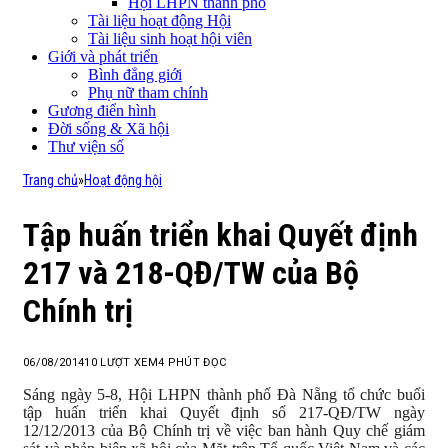
Hội LHPN thành phố
Tài liệu hoạt động Hội
Tài liệu sinh hoạt hội viên
Giới và phát triển
Bình đẳng giới
Phụ nữ tham chính
Gương điển hình
Đời sống & Xã hội
Thư viện số
Trang chủ
»
Hoạt động hội
Tập huấn triển khai Quyết định
217 và 218-QĐ/TW của Bộ
Chính trị
06/08/2014
10
LƯỢT XEM
4 PHÚT ĐỌC
Sáng ngày 5-8, Hội LHPN thành phố Đà Nẵng tổ chức buổi
tập huấn triển khai Quyết định số 217-QĐ/TW ngày
12/12/2013 của Bộ Chính trị về việc ban hành Quy chế giám