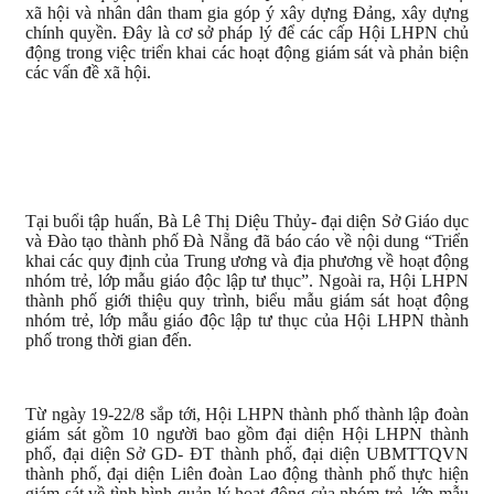
xã hội và nhân dân tham gia góp ý xây dựng Đảng, xây dựng
chính quyền.
Đây là cơ sở pháp lý để các cấp Hội LHPN chủ
động trong việc triển khai các hoạt động giám sát và phản biện
các vấn đề xã hội.
Tại buổi tập huấn, Bà Lê Thị Diệu Thủy- đại diện Sở Giáo dục
và Đào tạo thành phố Đà Nẵng đã báo cáo về nội dung “Triển
khai các quy định của Trung ương và địa phương về hoạt động
nhóm trẻ, lớp mẫu giáo độc lập tư thục”. Ngoài ra, Hội LHPN
thành phố giới thiệu quy trình, biểu mẫu giám sát hoạt động
nhóm trẻ, lớp mẫu giáo độc lập tư thục của Hội LHPN thành
phố trong thời gian đến.
Từ ngày 19-22/8 sắp tới, Hội LHPN thành phố thành lập đoàn
giám sát gồm 10 người bao gồm đại diện Hội LHPN thành
phố, đại diện Sở GD- ĐT thành phố, đại diện UBMTTQVN
thành phố, đại diện Liên đoàn Lao động thành phố thực hiện
giám sát về tình hình quản lý hoạt động của nhóm trẻ, lớp mẫu