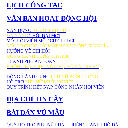
LỊCH CÔNG TÁC
VĂN BẢN HOẠT ĐỘNG HỘI
XÂY DỰNG
NGƯỜI PHỤ NỮ
ĐÀ NẴNG
THỜI ĐẠI MỚI
MỖI HỘI VIÊN MỘT CỬ CHỈ ĐẸP
MỖI TỔ CHỨC HỘI MỘT HÀNH ĐỘNG Ý NGHĨA
HƯỚNG VỀ CHI HỘI
ĐỒNG HÀNH CÙNG CHI HỘI
THÀNH PHỐ AN TOÀN
KHÔNG BẠO LỰC VỚI PHỤ NỮ VÀ TRẺ EM
ĐỒNG HÀNH CÙNG
PHỤ NỮ BIÊN CƯƠNG
HỖ TRỢ
PHỤ NỮ KHỞI NGHIỆP
QUY TRÌNH KẾT NẠP, CÔNG NHẬN HỘI VIÊN
ĐỊA CHỈ TIN CẬY
BÀI DÂN VŨ MẪU
QUỸ HỖ TRỢ PHỤ NỮ PHÁT TRIỂN THÀNH PHỐ ĐÀ