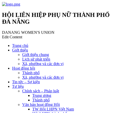
HỘI LIÊN HIỆP PHỤ NỮ THÀNH PHỐ
ĐÀ NẴNG
DANANG WOMEN'S UNION
Edit Content
Trang chủ
Giới thiệu
Giới thiệu chung
Lịch sử phát triển
Xã, phường và các đơn vị
Hoạt động hội
Thành phố
Xã, phường và các đơn vị
Tin tức – Sự kiện
Tư liệu
Chính sách – Pháp luật
Trung ương
Thành phố
Văn bản hoạt động Hội
TW Hội LHPN Việt Nam