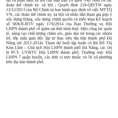
sát và phản biện xã hội của Mặt trận Tổ quốc Việt Nam và các
đoàn thể chính trị- xã hội ; Quyết định 218-QĐ/TW ngày
12/12/2013 của Bộ Chính trị ban hành quy định về việc MTTQ
VN, các đoàn thể chính trị- xã hội và nhân dân tham gia góp ý
xây dựng Đảng, xây dựng chính quyền và triển khai Kế hoạch
số 58/KH-BTV ngày 17/6/2014 của Ban Thường vụ Hội
LHPN thành phố về giám sát tình hình thực hiện công tác quản
lý, nâng cao chất lượng chăm sóc, giáo dục trẻ trong các nhóm
trẻ, lớp mẫu giáo độc lập tư thục trên địa bàn thành phố Đà
Nẵng (từ 2012-2014). Tham dự buổi tập huấn có Bà Đỗ Thị
Kim Lĩnh – Chủ tịch Hội LHPN thành phố Đà Nẵng, các chị
là PCT, UVBTV Hội LHPN thành phố; Thường trực Hội
LHPN 7 quận huyện, các đơn vị trực thuộc và 56 xã phường
trên địa bàn thành phố.