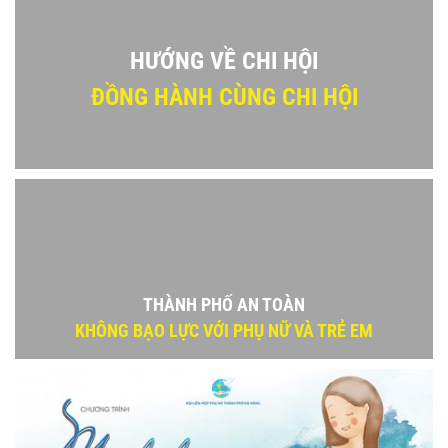
HƯỚNG VỀ CHI HỘI
ĐỒNG HÀNH CÙNG CHI HỘI
THÀNH PHỐ AN TOÀN
KHÔNG BẠO LỰC VỚI PHỤ NỮ VÀ TRẺ EM