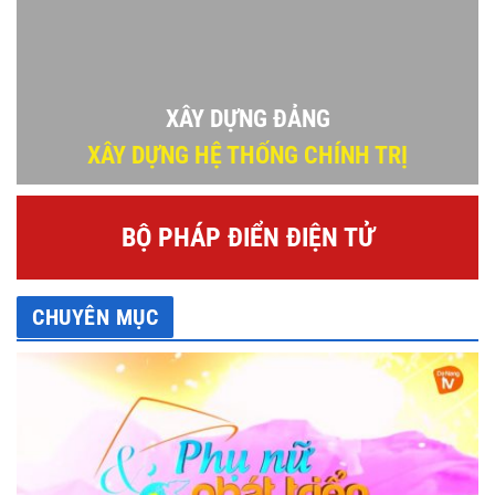
XÂY DỰNG ĐẢNG
XÂY DỰNG HỆ THỐNG CHÍNH TRỊ
BỘ PHÁP ĐIỂN ĐIỆN TỬ
CHUYÊN MỤC