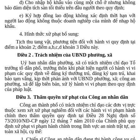
đ) Cho nhập hộ khẩu vào cùng một chỗ ở nhưng không
bảo đảm diện tích sàn tối thiểu trên đầu người theo quy định;
e) Ký hợp đồng lao động không xác định thời hạn với
người lao động không thuộc doanh nghiêp của mình để nhạp hộ
khẩu.
4. Hình thức xử phạt bổ sung:
Tịch thu tang vật, phương tiện đối với hành vi quy định tại
điểm a khoản 2; điểm a,b,c,d khoản 3 Điều này.
Điều 2 . Trách nhiệm của UBND phường, xã
Uỷ ban nhân dân phường, xã có trách nhiệm chỉ đạo Tổ
trưởng tổ dân phố, trưởng thôn khi phát hiện người có hành vi vi
phạm các quy định về đăng ký thường trú, đăng ký tạm trú, khai
báo tạm vắng, kịp thời phản ảnh với UBND phường, xã; công an
phường, xã để lập biên bản, xử lý hành vi vi phạm theo quy định
của pháp luật.
Điều 3. Thẩm quyền xử phạt của Công an nhân dân
Công an thành phố có trách nhiệm chỉ đạo các đơn vị trực
thuộc xem xét xử phạt nghiêm đối với các hành vi vi phạm hành
chính theo thẩm quyền quy định tại Điều 28 Nghị định số
73/2010/NĐ-CP ngày 12 tháng 7 năm 2010 của Chính phủ quy
định xử phạt vi phạm hành chính trong lĩnh vực an ninh trật tự, an
toàn xã hội, cụ thể:
1. Chiến sĩ Công an nhân dân đang thi hành công vụ có