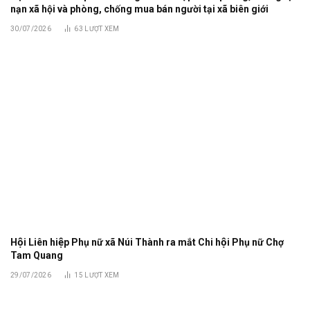
nạn xã hội và phòng, chống mua bán người tại xã biên giới
30/07/2026
63
LƯỢT XEM
Hội Liên hiệp Phụ nữ xã Núi Thành ra mắt Chi hội Phụ nữ Chợ
Tam Quang
29/07/2026
15
LƯỢT XEM