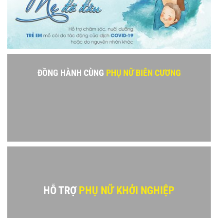
ĐỒNG HÀNH CÙNG
PHỤ NỮ BIÊN CƯƠNG
HỖ TRỢ
PHỤ NỮ KHỞI NGHIỆP