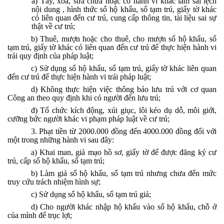
a) Tẩy, xoá, sửa chữa hoặc có hành vi khác làm sai lệch
nội dung , hình thức sổ hộ khẩu, sổ tạm trú, giấy tờ khác
có liên quan đến cư trú, cung cấp thông tin, tài liệu sai sự
thật về cư trú;
b) Thuê, mượn hoặc cho thuê, cho mượn sổ hộ khẩu, sổ
tạm trú, giấy tờ khác có liên quan đến cư trú để thực hiện hành vi
trái quy định của pháp luật;
c) Sử dụng sổ hộ khẩu, sổ tạm trú, giấy tờ khác liên quan
đến cư trú để thực hiện hành vi trái pháp luật;
d) Không thực hiện việc thông báo lưu trú với cơ quan
Công an theo quy định khi có người đến lưu trú;
đ) Tổ chức kích động, xúi giục, lôi kéo dụ dỗ, môi giới,
cưỡng bức người khác vi phạm pháp luật về cư trú;
3. Phạt tiền từ 2000.000 đồng đến 4000.000 đồng đối với
một trong những hành vi sau đây:
a) Khai man, giả mạo hồ sơ, giấy tờ để được đăng ký cư
trú, cấp sổ hộ khẩu, sổ tạm trú;
b) Làm giả sổ hộ khẩu, sổ tạm trú nhưng chưa đến mức
truy cứu trách nhiệm hình sự;
c) Sử dụng sổ hộ khẩu, sổ tạm trú giả;
d) Cho người khác nhập hộ khẩu vào sổ hộ khẩu, chỗ ở
của mình để trục lợi;