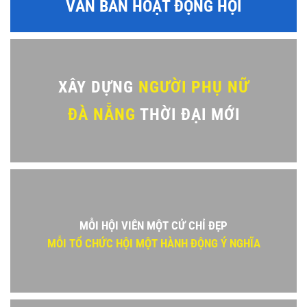
VĂN BẢN HOẠT ĐỘNG HỘI
XÂY DỰNG
NGƯỜI PHỤ NỮ
ĐÀ NẴNG
THỜI ĐẠI MỚI
MỖI HỘI VIÊN MỘT CỬ CHỈ ĐẸP
MỖI TỔ CHỨC HỘI MỘT HÀNH ĐỘNG Ý NGHĨA