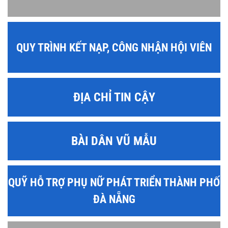
QUY TRÌNH KẾT NẠP, CÔNG NHẬN HỘI VIÊN
ĐỊA CHỈ TIN CẬY
BÀI DÂN VŨ MẪU
QUỸ HỖ TRỢ PHỤ NỮ PHÁT TRIỂN THÀNH PHỐ
ĐÀ NẴNG