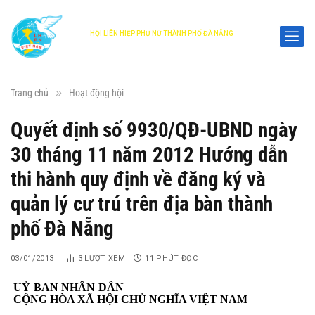
HỘI LIÊN HIỆP PHỤ NỮ THÀNH PHỐ ĐÀ NẴNG
DANANG WOMEN'S UNION
»
Trang chủ
Hoạt động hội
Quyết định số 9930/QĐ-UBND ngày
30 tháng 11 năm 2012 Hướng dẫn
thi hành quy định về đăng ký và
quản lý cư trú trên địa bàn thành
phố Đà Nẵng
03/01/2013
3
LƯỢT XEM
11 PHÚT ĐỌC
UỶ BAN NHÂN DÂN
CỘNG HÒA XÃ HỘI CHỦ NGHĨA VIỆT NAM