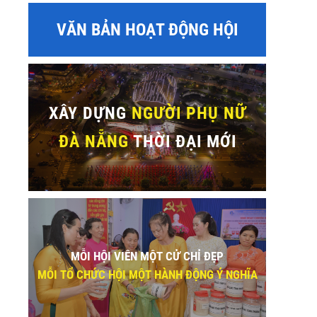
VĂN BẢN HOẠT ĐỘNG HỘI
sApp
XÂY DỰNG
NGƯỜI PHỤ NỮ
ĐÀ NẴNG
THỜI ĐẠI MỚI
MỖI HỘI VIÊN MỘT CỬ CHỈ ĐẸP
MỖI TỔ CHỨC HỘI MỘT HÀNH ĐỘNG Ý NGHĨA