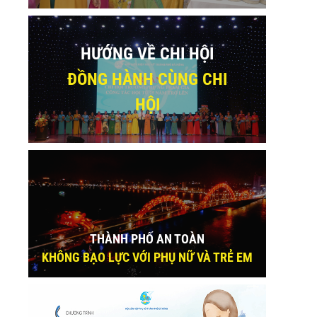
HƯỚNG VỀ CHI HỘI
ĐỒNG HÀNH CÙNG CHI
HỘI
THÀNH PHỐ AN TOÀN
KHÔNG BẠO LỰC VỚI PHỤ NỮ VÀ TRẺ EM