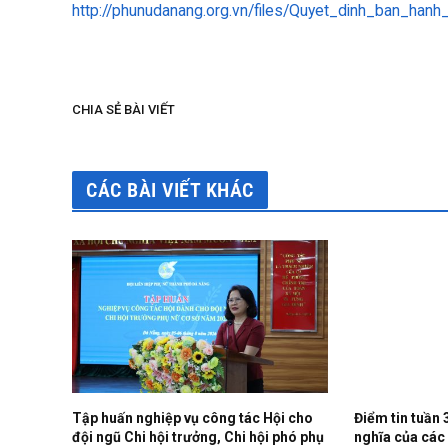
http://phunudanang.org.vn/files/Quyet_dinh_ban_han
CHIA SẺ BÀI VIẾT
CÁC BÀI VIẾT KHÁC
Tập huấn nghiệp vụ công tác Hội cho
Điểm tin tuần 
đội ngũ Chi hội trưởng, Chi hội phó phụ
nghĩa của các