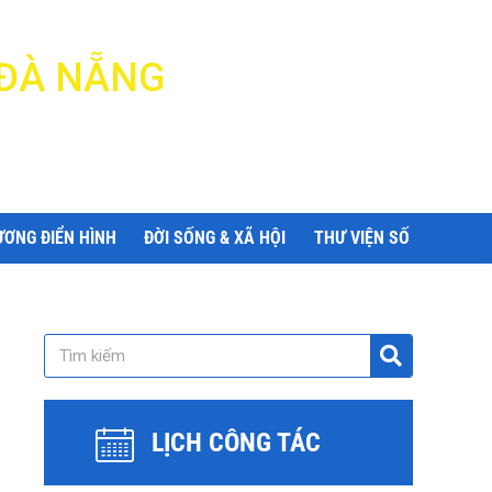
 ĐÀ NẴNG
ƯƠNG ĐIỂN HÌNH
ĐỜI SỐNG & XÃ HỘI
THƯ VIỆN SỐ
LỊCH CÔNG TÁC