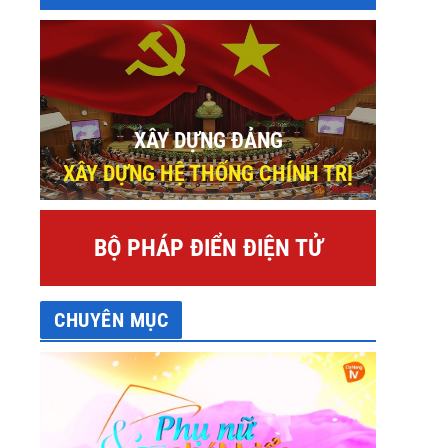
XÂY DỰNG ĐẢNG
XÂY DỰNG HỆ THỐNG CHÍNH TRỊ
BỘ PHÁP ĐIỂN ĐIỆN TỬ
CHUYÊN MỤC