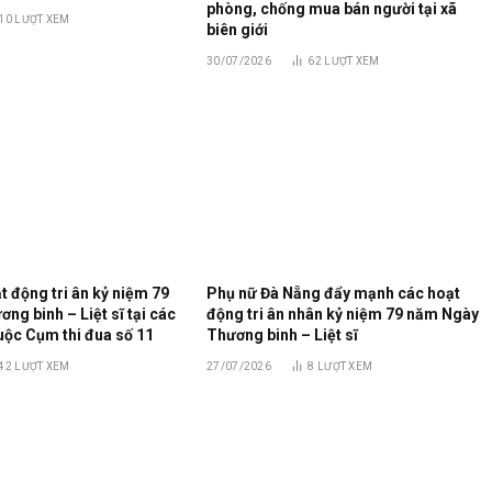
phòng, chống mua bán người tại xã
10
LƯỢT XEM
biên giới
30/07/2026
62
LƯỢT XEM
 động tri ân kỷ niệm 79
Phụ nữ Đà Nẵng đẩy mạnh các hoạt
g binh – Liệt sĩ tại các
động tri ân nhân kỷ niệm 79 năm Ngày
uộc Cụm thi đua số 11
Thương binh – Liệt sĩ
42
LƯỢT XEM
27/07/2026
8
LƯỢT XEM