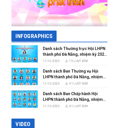
INFOGRAPHICS
Danh sách Thường trực Hội LHPN
thành phố Đà Nẵng, nhiệm kỳ 2025
– 2030
11/12/2025
73
LƯỢT XEM
Danh sách Ban Thường vụ Hội
LHPN thành phố Đà Nẵng, nhiệm
kỳ 2025 – 2030
11/12/2025
41
LƯỢT XEM
Danh sách Ban Chấp hành Hội
LHPN thành phố Đà Nẵng, nhiệm
kỳ 2025 – 2030
11/12/2025
61
LƯỢT XEM
VIDEO