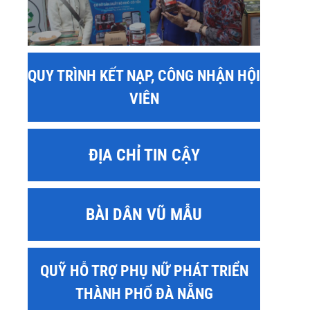
QUY TRÌNH KẾT NẠP, CÔNG NHẬN HỘI
VIÊN
ĐỊA CHỈ TIN CẬY
BÀI DÂN VŨ MẪU
QUỸ HỖ TRỢ PHỤ NỮ PHÁT TRIỂN
THÀNH PHỐ ĐÀ NẴNG