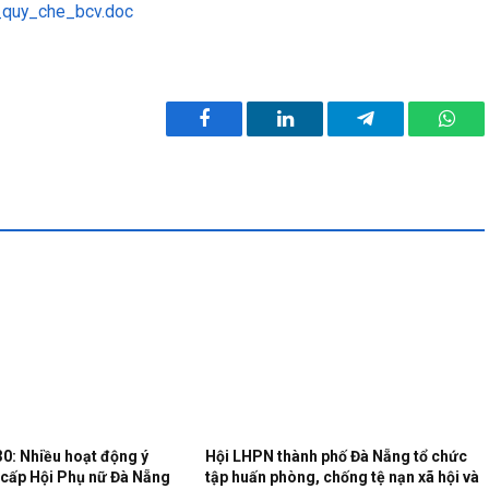
h_quy_che_bcv.doc
Facebook
LinkedIn
Telegram
What
30: Nhiều hoạt động ý
Hội LHPN thành phố Đà Nẵng tổ chức
 cấp Hội Phụ nữ Đà Nẵng
tập huấn phòng, chống tệ nạn xã hội và