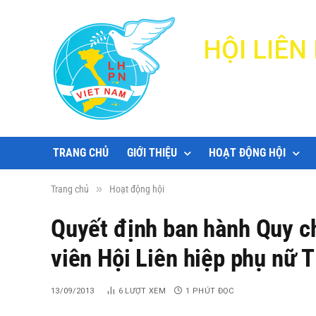
HỘI LIÊ
TRANG CHỦ
GIỚI THIỆU
HOẠT ĐỘNG HỘI
»
Trang chủ
Hoạt động hội
Quyết định ban hành Quy c
viên Hội Liên hiệp phụ nữ 
13/09/2013
6
LƯỢT XEM
1 PHÚT ĐỌC