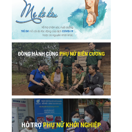
ĐỒNG HÀNH CÙNG
PHỤ NỮ BIÊN CƯƠNG
HỖ TRỢ
PHỤ NỮ KHỞI NGHIỆP