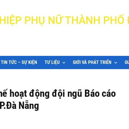
N HIỆP PHỤ NỮ THÀNH PHỐ
DANANG WOMEN'S UNION
TIN TỨC – SỰ KIỆN
TƯ LIỆU
GIỚI VÀ PHÁT TRIỂN
G
hế hoạt động đội ngũ Báo cáo
TP.Đà Nẵng