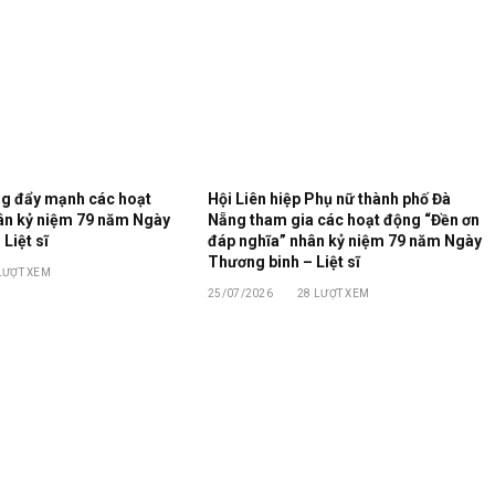
g đẩy mạnh các hoạt
Hội Liên hiệp Phụ nữ thành phố Đà
hân kỷ niệm 79 năm Ngày
Nẵng tham gia các hoạt động “Đền ơn
Liệt sĩ
đáp nghĩa” nhân kỷ niệm 79 năm Ngày
Thương binh – Liệt sĩ
LƯỢT XEM
25/07/2026
28
LƯỢT XEM