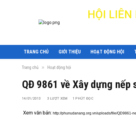
HỘI LIÊ
TRANG CHỦ
GIỚI THIỆU
HOẠT ĐỘNG HỘI
»
Trang chủ
Hoạt động hội
QĐ 9861 về Xây dựng nếp s
14/01/2013
3
LƯỢT XEM
1 PHÚT ĐỌC
Xem văn bản:
http://phunudanang.org.vn/uploads/file/QD9861