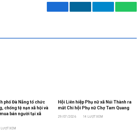
Facebook
LinkedIn
Telegram
Wha
h phố Đà Nẵng tổ chức
Hội Liên hiệp Phụ nữ xã Núi Thành ra
, chống tệ nạn xã hội và
mắt Chi hội Phụ nữ Chợ Tam Quang
mua bán người tại xã
29/07/2026
14
LƯỢT XEM
8
LƯỢT XEM