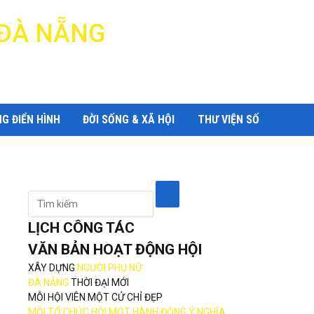
 ĐÀ NẴNG
G ĐIỂN HÌNH
ĐỜI SỐNG & XÃ HỘI
THƯ VIỆN SỐ
LỊCH CÔNG TÁC
VĂN BẢN HOẠT ĐỘNG HỘI
XÂY DỰNG
NGƯỜI PHỤ NỮ
ĐÀ NẴNG
THỜI ĐẠI MỚI
MỖI HỘI VIÊN MỘT CỬ CHỈ ĐẸP
MỖI TỔ CHỨC HỘI MỘT HÀNH ĐỘNG Ý NGHĨA