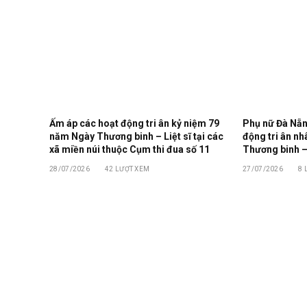
Ấm áp các hoạt động tri ân kỷ niệm 79
Phụ nữ Đà Nẵn
năm Ngày Thương binh – Liệt sĩ tại các
động tri ân n
xã miền núi thuộc Cụm thi đua số 11
Thương binh – 
28/07/2026
42
LƯỢT XEM
27/07/2026
8