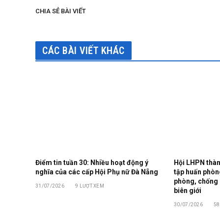
CHIA SẺ BÀI VIẾT
CÁC BÀI VIẾT KHÁC
Điểm tin tuần 30: Nhiều hoạt động ý
Hội LHPN thàn
nghĩa của các cấp Hội Phụ nữ Đà Nẵng
tập huấn phòng
phòng, chống 
31/07/2026
9
LƯỢT XEM
biên giới
30/07/2026
5