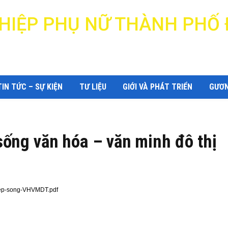
N HIỆP PHỤ NỮ THÀNH PHỐ
DANANG WOMEN'S UNION
TIN TỨC – SỰ KIỆN
TƯ LIỆU
GIỚI VÀ PHÁT TRIỂN
GƯƠN
ống văn hóa – văn minh đô thị
-nep-song-VHVMDT.pdf