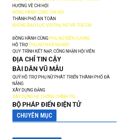
HƯỚNG VỀ CHI HỘI
tsApp
ĐỒNG HÀNH CÙNG CHI HỘI
THÀNH PHỐ AN TOÀN
KHÔNG BẠO LỰC VỚI PHỤ NỮ VÀ TRẺ EM
ĐỒNG HÀNH CÙNG
PHỤ NỮ BIÊN CƯƠNG
HỖ TRỢ
PHỤ NỮ KHỞI NGHIỆP
QUY TRÌNH KẾT NẠP, CÔNG NHẬN HỘI VIÊN
ĐỊA CHỈ TIN CẬY
BÀI DÂN VŨ MẪU
QUỸ HỖ TRỢ PHỤ NỮ PHÁT TRIỂN THÀNH PHỐ ĐÀ
NẴNG
XÂY DỰNG ĐẢNG
XÂY DỰNG HỆ THỐNG CHÍNH TRỊ
BỘ PHÁP ĐIỂN ĐIỆN TỬ
CHUYÊN MỤC