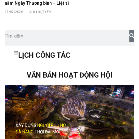
năm Ngày Thương binh – Liệt sĩ
27/07/2026
8
LƯỢT XEM
LỊCH CÔNG TÁC
VĂN BẢN HOẠT ĐỘNG HỘI
XÂY DỰNG
NGƯỜI PHỤ NỮ
ĐÀ NẴNG
THỜI ĐẠI MỚI