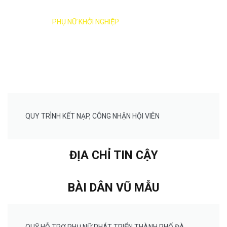
HỖ TRỢ
PHỤ NỮ KHỞI NGHIỆP
QUY TRÌNH KẾT NẠP, CÔNG NHẬN HỘI VIÊN
ĐỊA CHỈ TIN CẬY
BÀI DÂN VŨ MẪU
QUỸ HỖ TRỢ PHỤ NỮ PHÁT TRIỂN THÀNH PHỐ ĐÀ