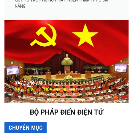
NẴNG
XÂY DỰNG ĐẢNG
XÂY DỰNG HỆ THỐNG CHÍNH TRỊ
BỘ PHÁP ĐIỂN ĐIỆN TỬ
CHUYÊN MỤC