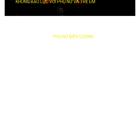
KHÔNG BẠO LỰC VỚI PHỤ NỮ VÀ TRẺ EM
ĐỒNG HÀNH CÙNG
PHỤ NỮ BIÊN CƯƠNG