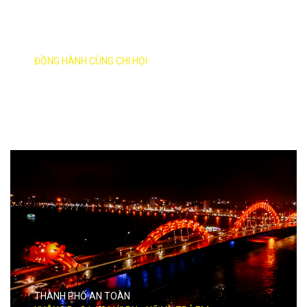
HƯỚNG VỀ CHI HỘI
ĐỒNG HÀNH CÙNG CHI HỘI
THÀNH PHỐ AN TOÀN