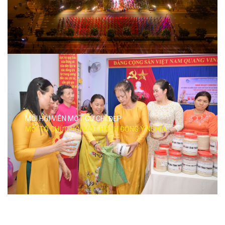
MỖI HỘI VIÊN MỘT CỬ CHỈ ĐẸP
MỖI TỔ CHỨC HỘI MỘT HÀNH ĐỘNG Ý NGHĨA