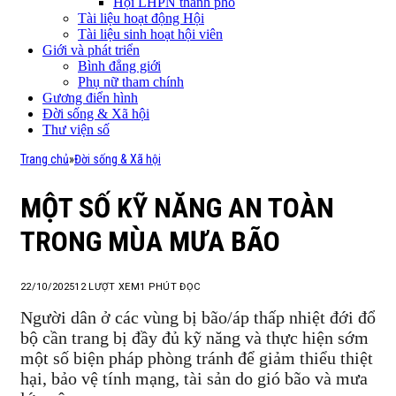
Hội LHPN thành phố
Tài liệu hoạt động Hội
Tài liệu sinh hoạt hội viên
Giới và phát triển
Bình đẳng giới
Phụ nữ tham chính
Gương điển hình
Đời sống & Xã hội
Thư viện số
Trang chủ
»
Đời sống & Xã hội
MỘT SỐ KỸ NĂNG AN TOÀN
TRONG MÙA MƯA BÃO
22/10/2025
12
LƯỢT XEM
1 PHÚT ĐỌC
Người dân ở các vùng bị bão/áp thấp nhiệt đới đổ
bộ cần trang bị đầy đủ kỹ năng và thực hiện sớm
một số biện pháp phòng tránh để giảm thiểu thiệt
hại, bảo vệ tính mạng, tài sản do gió bão và mưa