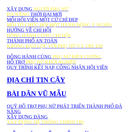
XÂY DỰNG
NGƯỜI PHỤ NỮ
ĐÀ NẴNG
THỜI ĐẠI MỚI
MỖI HỘI VIÊN MỘT CỬ CHỈ ĐẸP
MỖI TỔ CHỨC HỘI MỘT HÀNH ĐỘNG Ý NGHĨA
HƯỚNG VỀ CHI HỘI
ĐỒNG HÀNH CÙNG CHI HỘI
THÀNH PHỐ AN TOÀN
KHÔNG BẠO LỰC VỚI PHỤ NỮ VÀ TRẺ EM
ĐỒNG HÀNH CÙNG
PHỤ NỮ BIÊN CƯƠNG
HỖ TRỢ
PHỤ NỮ KHỞI NGHIỆP
QUY TRÌNH KẾT NẠP, CÔNG NHẬN HỘI VIÊN
ĐỊA CHỈ TIN CẬY
BÀI DÂN VŨ MẪU
QUỸ HỖ TRỢ PHỤ NỮ PHÁT TRIỂN THÀNH PHỐ ĐÀ
NẴNG
XÂY DỰNG ĐẢNG
XÂY DỰNG HỆ THỐNG CHÍNH TRỊ