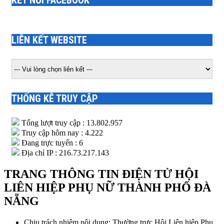
KẾT NỐI FACEBOOK
LIÊN KẾT WEBSITE
THỐNG KÊ TRUY CẬP
Tổng lượt truy cập : 13.802.957
Truy cập hôm nay : 4.222
Đang trực tuyến : 6
Địa chỉ IP : 216.73.217.143
TRANG THÔNG TIN ĐIỆN TỬ HỘI
LIÊN HIỆP PHỤ NỮ THÀNH PHỐ ĐÀ
NẴNG
Chịu trách nhiệm nội dung: Thường trực Hội Liên hiệp Phụ