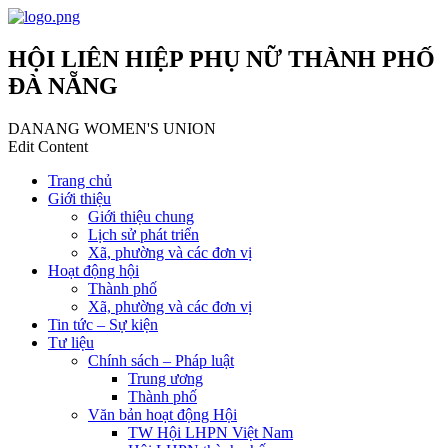
HỘI LIÊN HIỆP PHỤ NỮ THÀNH PHỐ
ĐÀ NẴNG
DANANG WOMEN'S UNION
Edit Content
Trang chủ
Giới thiệu
Giới thiệu chung
Lịch sử phát triển
Xã, phường và các đơn vị
Hoạt động hội
Thành phố
Xã, phường và các đơn vị
Tin tức – Sự kiện
Tư liệu
Chính sách – Pháp luật
Trung ương
Thành phố
Văn bản hoạt động Hội
TW Hội LHPN Việt Nam