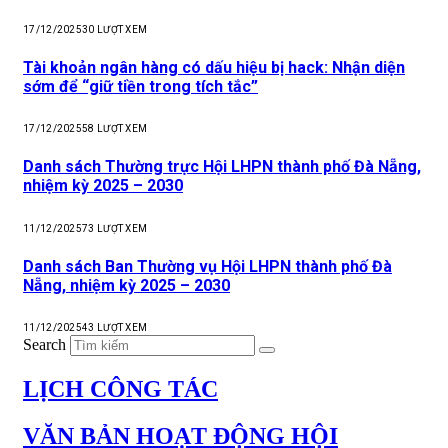
17/12/2025
30
LƯỢT XEM
Tài khoản ngân hàng có dấu hiệu bị hack: Nhận diện
sớm để “giữ tiền trong tích tắc”
17/12/2025
58
LƯỢT XEM
Danh sách Thường trực Hội LHPN thành phố Đà Nẵng,
nhiệm kỳ 2025 – 2030
11/12/2025
73
LƯỢT XEM
Danh sách Ban Thường vụ Hội LHPN thành phố Đà
Nẵng, nhiệm kỳ 2025 – 2030
11/12/2025
43
LƯỢT XEM
Search
LỊCH CÔNG TÁC
VĂN BẢN HOẠT ĐỘNG HỘI