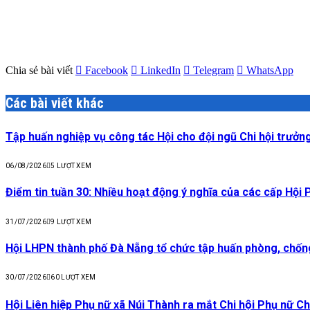
Chia sẻ bài viết
Facebook
LinkedIn
Telegram
WhatsApp
Các bài viết khác
Tập huấn nghiệp vụ công tác Hội cho đội ngũ Chi hội trưởng
06/08/2026
5
LƯỢT XEM
Điểm tin tuần 30: Nhiều hoạt động ý nghĩa của các cấp Hội
31/07/2026
9
LƯỢT XEM
Hội LHPN thành phố Đà Nẵng tổ chức tập huấn phòng, chống 
30/07/2026
60
LƯỢT XEM
Hội Liên hiệp Phụ nữ xã Núi Thành ra mắt Chi hội Phụ nữ