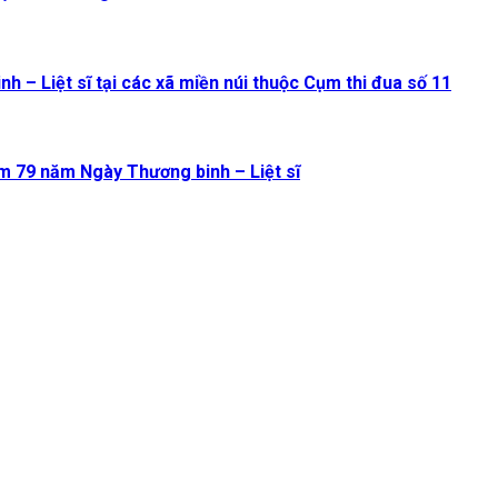
 – Liệt sĩ tại các xã miền núi thuộc Cụm thi đua số 11
m 79 năm Ngày Thương binh – Liệt sĩ