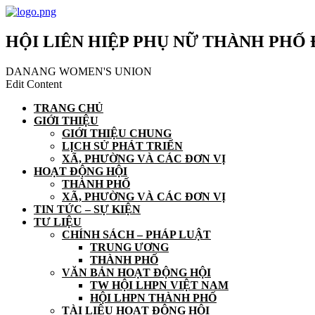
HỘI LIÊN HIỆP PHỤ NỮ THÀNH PHỐ
DANANG WOMEN'S UNION
Edit Content
TRANG CHỦ
GIỚI THIỆU
GIỚI THIỆU CHUNG
LỊCH SỬ PHÁT TRIỂN
XÃ, PHƯỜNG VÀ CÁC ĐƠN VỊ
HOẠT ĐỘNG HỘI
THÀNH PHỐ
XÃ, PHƯỜNG VÀ CÁC ĐƠN VỊ
TIN TỨC – SỰ KIỆN
TƯ LIỆU
CHÍNH SÁCH – PHÁP LUẬT
TRUNG ƯƠNG
THÀNH PHỐ
VĂN BẢN HOẠT ĐỘNG HỘI
TW HỘI LHPN VIỆT NAM
HỘI LHPN THÀNH PHỐ
TÀI LIỆU HOẠT ĐỘNG HỘI