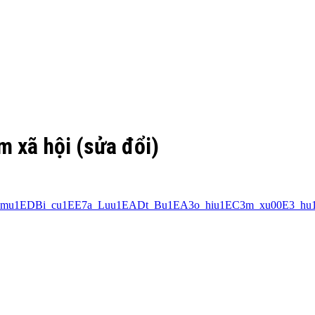
 xã hội (sửa đổi)
EC3m_mu1EDBi_cu1EE7a_Luu1EADt_Bu1EA3o_hiu1EC3m_xu00E3_hu