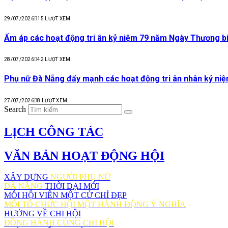
29/07/2026
15
LƯỢT XEM
Ấm áp các hoạt động tri ân kỷ niệm 79 năm Ngày Thương binh
28/07/2026
42
LƯỢT XEM
Phụ nữ Đà Nẵng đẩy mạnh các hoạt động tri ân nhân kỷ niệ
27/07/2026
8
LƯỢT XEM
Search
LỊCH CÔNG TÁC
VĂN BẢN HOẠT ĐỘNG HỘI
XÂY DỰNG
NGƯỜI PHỤ NỮ
ĐÀ NẴNG
THỜI ĐẠI MỚI
MỖI HỘI VIÊN MỘT CỬ CHỈ ĐẸP
MỖI TỔ CHỨC HỘI MỘT HÀNH ĐỘNG Ý NGHĨA
HƯỚNG VỀ CHI HỘI
ĐỒNG HÀNH CÙNG CHI HỘI