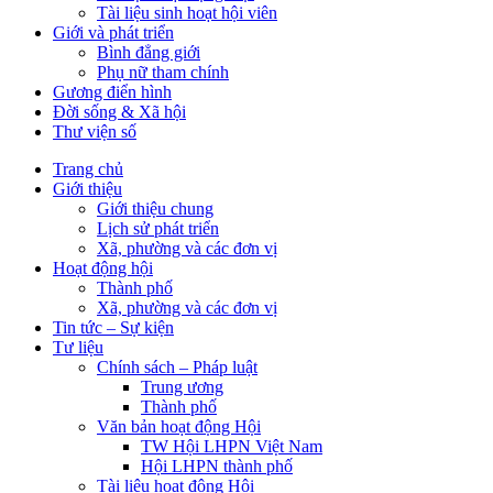
Tài liệu sinh hoạt hội viên
Giới và phát triển
Bình đẳng giới
Phụ nữ tham chính
Gương điển hình
Đời sống & Xã hội
Thư viện số
Trang chủ
Giới thiệu
Giới thiệu chung
Lịch sử phát triển
Xã, phường và các đơn vị
Hoạt động hội
Thành phố
Xã, phường và các đơn vị
Tin tức – Sự kiện
Tư liệu
Chính sách – Pháp luật
Trung ương
Thành phố
Văn bản hoạt động Hội
TW Hội LHPN Việt Nam
Hội LHPN thành phố
Tài liệu hoạt động Hội