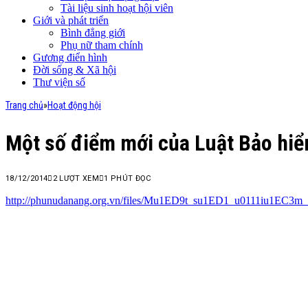
Tài liệu sinh hoạt hội viên
Giới và phát triển
Bình đẳng giới
Phụ nữ tham chính
Gương điển hình
Đời sống & Xã hội
Thư viện số
Trang chủ
»
Hoạt động hội
Một số điểm mới của Luật Bảo hiểm
18/12/2014
2
LƯỢT XEM
1 PHÚT ĐỌC
http://phunudanang.org.vn/files/Mu1ED9t_su1ED1_u0111iu1