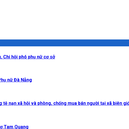
, Chi hội phó phụ nữ cơ sở
 Phụ nữ Đà Nẵng
tệ nạn xã hội và phòng, chống mua bán người tại xã biên giớ
 Chợ Tam Quang