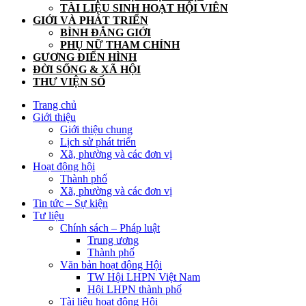
TÀI LIỆU SINH HOẠT HỘI VIÊN
GIỚI VÀ PHÁT TRIỂN
BÌNH ĐẲNG GIỚI
PHỤ NỮ THAM CHÍNH
GƯƠNG ĐIỂN HÌNH
ĐỜI SỐNG & XÃ HỘI
THƯ VIỆN SỐ
Trang chủ
Giới thiệu
Giới thiệu chung
Lịch sử phát triển
Xã, phường và các đơn vị
Hoạt động hội
Thành phố
Xã, phường và các đơn vị
Tin tức – Sự kiện
Tư liệu
Chính sách – Pháp luật
Trung ương
Thành phố
Văn bản hoạt động Hội
TW Hội LHPN Việt Nam
Hội LHPN thành phố
Tài liệu hoạt động Hội