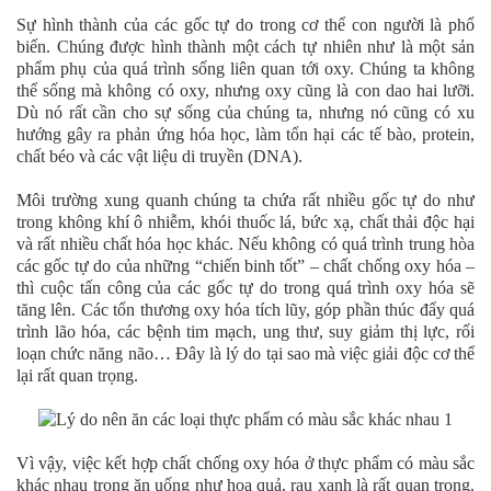
Sự hình thành của các gốc tự do trong cơ thể con người là phổ
biến. Chúng được hình thành một cách tự nhiên như là một sản
phẩm phụ của quá trình sống liên quan tới oxy. Chúng ta không
thể sống mà không có oxy, nhưng oxy cũng là con dao hai lưỡi.
Dù nó rất cần cho sự sống của chúng ta, nhưng nó cũng có xu
hướng gây ra phản ứng hóa học, làm tổn hại các tế bào, protein,
chất béo và các vật liệu di truyền (DNA).
Môi trường xung quanh chúng ta chứa rất nhiều gốc tự do như
trong không khí ô nhiễm, khói thuốc lá, bức xạ, chất thải độc hại
và rất nhiều chất hóa học khác. Nếu không có quá trình trung hòa
các gốc tự do của những “chiến binh tốt” – chất chống oxy hóa –
thì cuộc tấn công của các gốc tự do trong quá trình oxy hóa sẽ
tăng lên. Các tổn thương oxy hóa tích lũy, góp phần thúc đẩy quá
trình lão hóa, các bệnh tim mạch, ung thư, suy giảm thị lực, rối
loạn chức năng não… Đây là lý do tại sao mà việc giải độc cơ thể
lại rất quan trọng.
Vì vậy, việc kết hợp chất chống oxy hóa ở thực phẩm có màu sắc
khác nhau trong ăn uống như hoa quả, rau xanh là rất quan trọng.