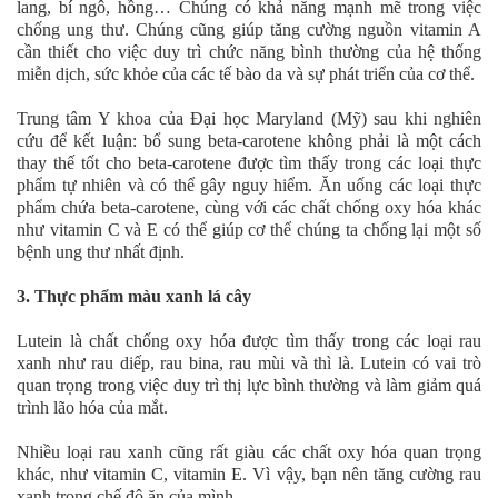
lang, bí ngô, hồng… Chúng có khả năng mạnh mẽ trong việc
chống ung thư. Chúng cũng giúp tăng cường nguồn vitamin A
cần thiết cho việc duy trì chức năng bình thường của hệ thống
miễn dịch, sức khỏe của các tế bào da và sự phát triển của cơ thể.
Trung tâm Y khoa của Đại học Maryland (Mỹ) sau khi nghiên
cứu để kết luận: bổ sung beta-carotene không phải là một cách
thay thế tốt cho beta-carotene được tìm thấy trong các loại thực
phẩm tự nhiên và có thể gây nguy hiểm. Ăn uống các loại thực
phẩm chứa beta-carotene, cùng với các chất chống oxy hóa khác
như vitamin C và E có thể giúp cơ thể chúng ta chống lại một số
bệnh ung thư nhất định.
3. Thực phẩm màu xanh lá cây
Lutein là chất chống oxy hóa được tìm thấy trong các loại rau
xanh như rau diếp, rau bina, rau mùi và thì là. Lutein có vai trò
quan trọng trong việc duy trì thị lực bình thường và làm giảm quá
trình lão hóa của mắt.
Nhiều loại rau xanh cũng rất giàu các chất oxy hóa quan trọng
khác, như vitamin C, vitamin E. Vì vậy, bạn nên tăng cường rau
xanh trong chế độ ăn của mình.