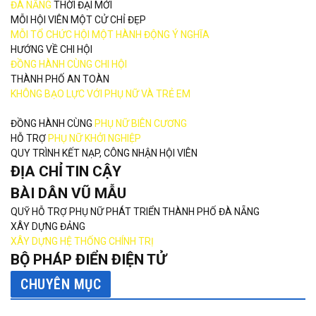
ĐÀ NẴNG
THỜI ĐẠI MỚI
MỖI HỘI VIÊN MỘT CỬ CHỈ ĐẸP
MỖI TỔ CHỨC HỘI MỘT HÀNH ĐỘNG Ý NGHĨA
HƯỚNG VỀ CHI HỘI
ĐỒNG HÀNH CÙNG CHI HỘI
THÀNH PHỐ AN TOÀN
KHÔNG BẠO LỰC VỚI PHỤ NỮ VÀ TRẺ EM
ĐỒNG HÀNH CÙNG
PHỤ NỮ BIÊN CƯƠNG
HỖ TRỢ
PHỤ NỮ KHỞI NGHIỆP
QUY TRÌNH KẾT NẠP, CÔNG NHẬN HỘI VIÊN
ĐỊA CHỈ TIN CẬY
BÀI DÂN VŨ MẪU
QUỸ HỖ TRỢ PHỤ NỮ PHÁT TRIỂN THÀNH PHỐ ĐÀ NẴNG
XÂY DỰNG ĐẢNG
XÂY DỰNG HỆ THỐNG CHÍNH TRỊ
BỘ PHÁP ĐIỂN ĐIỆN TỬ
CHUYÊN MỤC