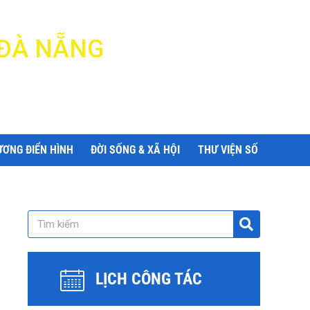
 ĐÀ NẴNG
ƯƠNG ĐIỂN HÌNH
ĐỜI SỐNG & XÃ HỘI
THƯ VIỆN SỐ
LỊCH CÔNG TÁC