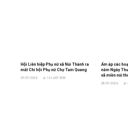
Hội Liên hiệp Phụ nữ xã Núi Thành ra
Ấm áp các hoạt
mắt Chi hội Phụ nữ Chợ Tam Quang
năm Ngày Thươn
xã miền núi th
29/07/2026
15
LƯỢT XEM
28/07/2026