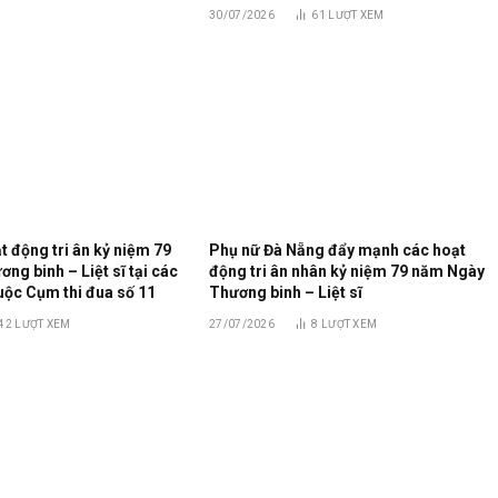
30/07/2026
61
LƯỢT XEM
 động tri ân kỷ niệm 79
Phụ nữ Đà Nẵng đẩy mạnh các hoạt
g binh – Liệt sĩ tại các
động tri ân nhân kỷ niệm 79 năm Ngày
uộc Cụm thi đua số 11
Thương binh – Liệt sĩ
42
LƯỢT XEM
27/07/2026
8
LƯỢT XEM