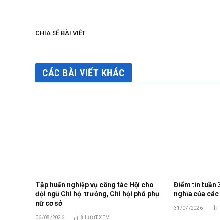
CHIA SẺ BÀI VIẾT
CÁC BÀI VIẾT KHÁC
Tập huấn nghiệp vụ công tác Hội cho
Điểm tin tuần 
đội ngũ Chi hội trưởng, Chi hội phó phụ
nghĩa của các
nữ cơ sở
31/07/2026
06/08/2026
8
LƯỢT XEM