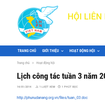
HỘI LIÊ
TRANG CHỦ
GIỚI THIỆU
HOẠT ĐỘNG HỘI
»
Trang chủ
Hoạt động hội
Lịch công tác tuần 3 năm 
14/01/2014
1
LƯỢT XEM
1 PHÚT ĐỌC
http://phunudanang.org.vn/files/tuan_03.doc