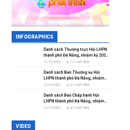
INFOGRAPHICS
Danh sách Thường trực Hội LHPN
thành phố Đà Nẵng, nhiệm kỳ 2025
– 2030
11/12/2025
72
LƯỢT XEM
Danh sách Ban Thường vụ Hội
LHPN thành phố Đà Nẵng, nhiệm
kỳ 2025 – 2030
11/12/2025
41
LƯỢT XEM
Danh sách Ban Chấp hành Hội
LHPN thành phố Đà Nẵng, nhiệm
kỳ 2025 – 2030
11/12/2025
61
LƯỢT XEM
VIDEO