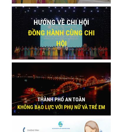
HƯỚNG VỀ CHI HỘI
ĐỒNG HÀNH CÙNG CHI
HỘI
THÀNH PHỐ AN TOÀN
KHÔNG BẠO LỰC VỚI PHỤ NỮ VÀ TRẺ EM