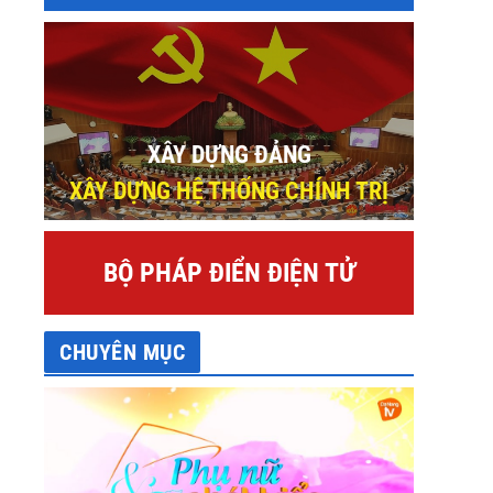
XÂY DỰNG ĐẢNG
XÂY DỰNG HỆ THỐNG CHÍNH TRỊ
BỘ PHÁP ĐIỂN ĐIỆN TỬ
CHUYÊN MỤC