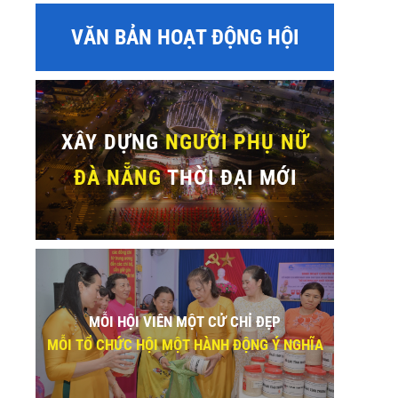
VĂN BẢN HOẠT ĐỘNG HỘI
sApp
XÂY DỰNG
NGƯỜI PHỤ NỮ
ĐÀ NẴNG
THỜI ĐẠI MỚI
MỖI HỘI VIÊN MỘT CỬ CHỈ ĐẸP
MỖI TỔ CHỨC HỘI MỘT HÀNH ĐỘNG Ý NGHĨA