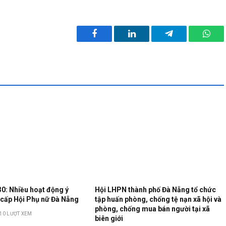
Facebook
LinkedIn
Telegram
What
30: Nhiều hoạt động ý
Hội LHPN thành phố Đà Nẵng tổ chức
 cấp Hội Phụ nữ Đà Nẵng
tập huấn phòng, chống tệ nạn xã hội và
phòng, chống mua bán người tại xã
10
LƯỢT XEM
biên giới