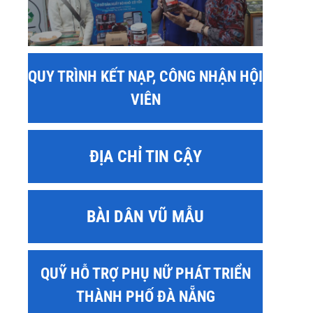
QUY TRÌNH KẾT NẠP, CÔNG NHẬN HỘI
VIÊN
ĐỊA CHỈ TIN CẬY
BÀI DÂN VŨ MẪU
QUỸ HỖ TRỢ PHỤ NỮ PHÁT TRIỂN
THÀNH PHỐ ĐÀ NẴNG