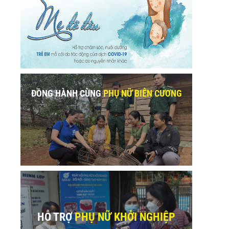
ĐỒNG HÀNH CÙNG
PHỤ NỮ BIÊN CƯƠNG
HỖ TRỢ
PHỤ NỮ KHỞI NGHIỆP