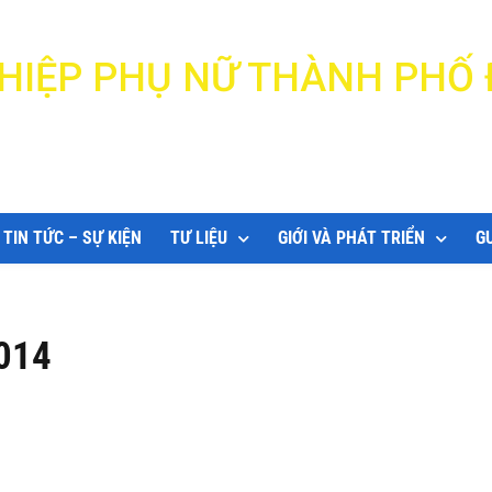
N HIỆP PHỤ NỮ THÀNH PHỐ
DANANG WOMEN'S UNION
TIN TỨC – SỰ KIỆN
TƯ LIỆU
GIỚI VÀ PHÁT TRIỂN
G
2014