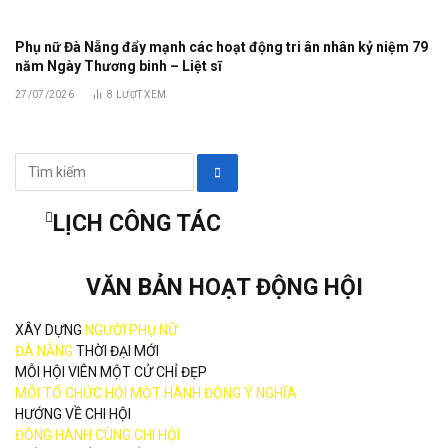
Phụ nữ Đà Nẵng đẩy mạnh các hoạt động tri ân nhân kỷ niệm 79
năm Ngày Thương binh – Liệt sĩ
27/07/2026
8
LƯỢT XEM
LỊCH CÔNG TÁC
VĂN BẢN HOẠT ĐỘNG HỘI
XÂY DỰNG
NGƯỜI PHỤ NỮ
ĐÀ NẴNG
THỜI ĐẠI MỚI
MỖI HỘI VIÊN MỘT CỬ CHỈ ĐẸP
MỖI TỔ CHỨC HỘI MỘT HÀNH ĐỘNG Ý NGHĨA
HƯỚNG VỀ CHI HỘI
ĐỒNG HÀNH CÙNG CHI HỘI