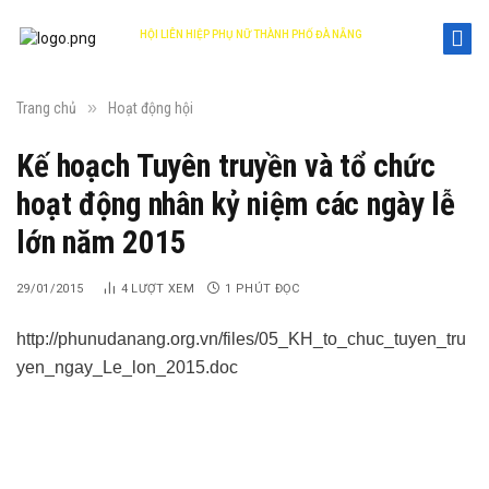
HỘI LIÊN HIỆP PHỤ NỮ THÀNH PHỐ ĐÀ NẴNG
DANANG WOMEN'S UNION
»
Trang chủ
Hoạt động hội
Kế hoạch Tuyên truyền và tổ chức
hoạt động nhân kỷ niệm các ngày lễ
lớn năm 2015
29/01/2015
4
LƯỢT XEM
1 PHÚT ĐỌC
http://phunudanang.org.vn/files/05_KH_to_chuc_tuyen_tru
yen_ngay_Le_lon_2015.doc