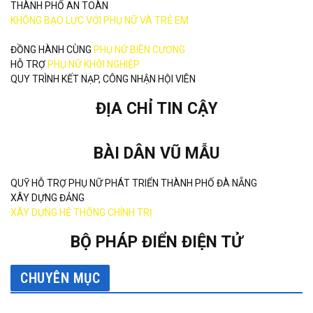
THÀNH PHỐ AN TOÀN
KHÔNG BẠO LỰC VỚI PHỤ NỮ VÀ TRẺ EM
ĐỒNG HÀNH CÙNG
PHỤ NỮ BIÊN CƯƠNG
HỖ TRỢ
PHỤ NỮ KHỞI NGHIỆP
QUY TRÌNH KẾT NẠP, CÔNG NHẬN HỘI VIÊN
ĐỊA CHỈ TIN CẬY
BÀI DÂN VŨ MẪU
QUỸ HỖ TRỢ PHỤ NỮ PHÁT TRIỂN THÀNH PHỐ ĐÀ NẴNG
XÂY DỰNG ĐẢNG
XÂY DỰNG HỆ THỐNG CHÍNH TRỊ
BỘ PHÁP ĐIỂN ĐIỆN TỬ
CHUYÊN MỤC