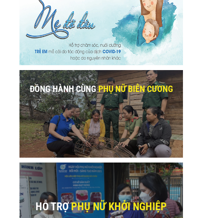
ĐỒNG HÀNH CÙNG
PHỤ NỮ BIÊN CƯƠNG
HỖ TRỢ
PHỤ NỮ KHỞI NGHIỆP