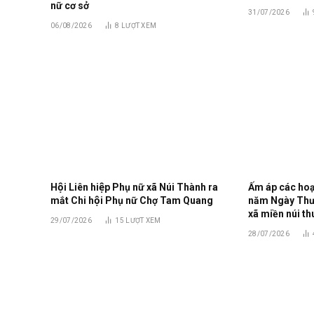
nữ cơ sở
31/07/2026
06/08/2026
8
LƯỢT XEM
Hội Liên hiệp Phụ nữ xã Núi Thành ra
Ấm áp các hoạt
mắt Chi hội Phụ nữ Chợ Tam Quang
năm Ngày Thươn
xã miền núi th
29/07/2026
15
LƯỢT XEM
28/07/2026