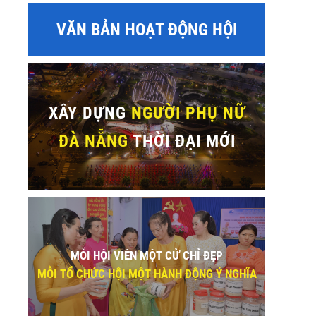
VĂN BẢN HOẠT ĐỘNG HỘI
sApp
XÂY DỰNG
NGƯỜI PHỤ NỮ
ĐÀ NẴNG
THỜI ĐẠI MỚI
MỖI HỘI VIÊN MỘT CỬ CHỈ ĐẸP
MỖI TỔ CHỨC HỘI MỘT HÀNH ĐỘNG Ý NGHĨA