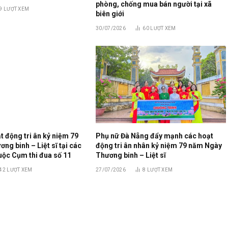
phòng, chống mua bán người tại xã
9
LƯỢT XEM
biên giới
30/07/2026
60
LƯỢT XEM
 động tri ân kỷ niệm 79
Phụ nữ Đà Nẵng đẩy mạnh các hoạt
g binh – Liệt sĩ tại các
động tri ân nhân kỷ niệm 79 năm Ngày
uộc Cụm thi đua số 11
Thương binh – Liệt sĩ
42
LƯỢT XEM
27/07/2026
8
LƯỢT XEM