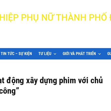
N HIỆP PHỤ NỮ THÀNH PHỐ
DANANG WOMEN'S UNION
TIN TỨC – SỰ KIỆN
TƯ LIỆU
GIỚI VÀ PHÁT TRIỂN
G
ạt động xây dựng phim với chủ
 công”