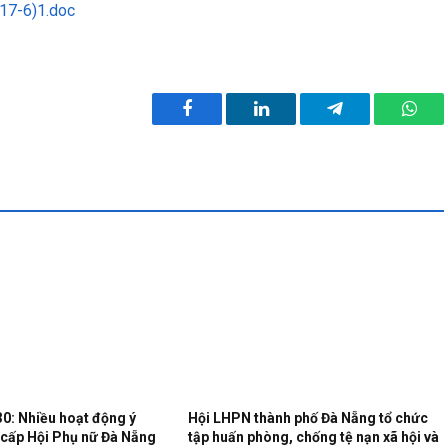
(17-6)1.doc
Facebook
LinkedIn
Telegram
What
30: Nhiều hoạt động ý
Hội LHPN thành phố Đà Nẵng tổ chức
 cấp Hội Phụ nữ Đà Nẵng
tập huấn phòng, chống tệ nạn xã hội và