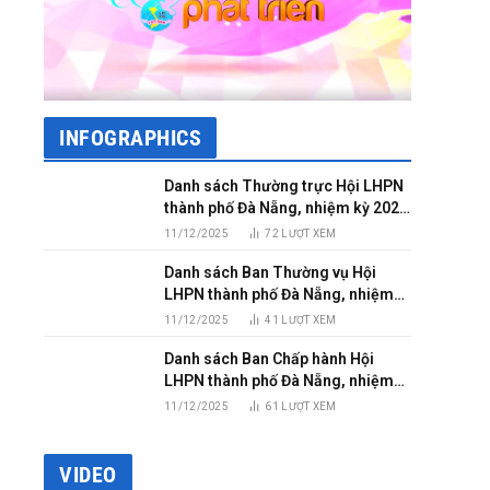
INFOGRAPHICS
Danh sách Thường trực Hội LHPN
thành phố Đà Nẵng, nhiệm kỳ 2025
– 2030
11/12/2025
72
LƯỢT XEM
Danh sách Ban Thường vụ Hội
LHPN thành phố Đà Nẵng, nhiệm
kỳ 2025 – 2030
11/12/2025
41
LƯỢT XEM
Danh sách Ban Chấp hành Hội
LHPN thành phố Đà Nẵng, nhiệm
kỳ 2025 – 2030
11/12/2025
61
LƯỢT XEM
VIDEO