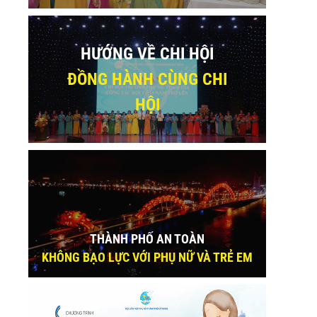
HƯỚNG VỀ CHI HỘI
ĐỒNG HÀNH CÙNG CHI
HỘI
THÀNH PHỐ AN TOÀN
KHÔNG BẠO LỰC VỚI PHỤ NỮ VÀ TRẺ EM