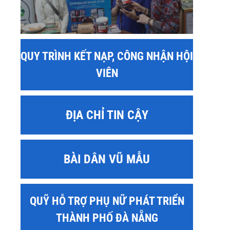
QUY TRÌNH KẾT NẠP, CÔNG NHẬN HỘI
VIÊN
ĐỊA CHỈ TIN CẬY
BÀI DÂN VŨ MẪU
QUỸ HỖ TRỢ PHỤ NỮ PHÁT TRIỂN
THÀNH PHỐ ĐÀ NẴNG