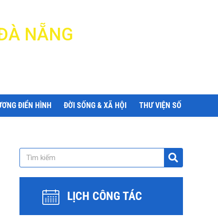
 ĐÀ NẴNG
ƯƠNG ĐIỂN HÌNH
ĐỜI SỐNG & XÃ HỘI
THƯ VIỆN SỐ
LỊCH CÔNG TÁC