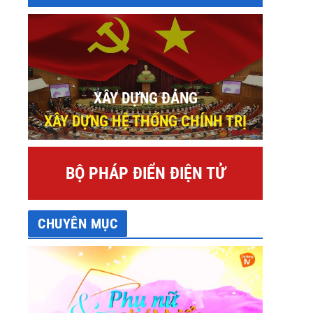
XÂY DỰNG ĐẢNG
XÂY DỰNG HỆ THỐNG CHÍNH TRỊ
BỘ PHÁP ĐIỂN ĐIỆN TỬ
CHUYÊN MỤC