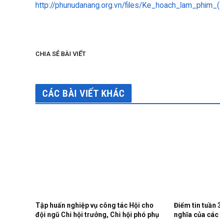
http://phunudanang.org.vn/files/Ke_hoach_lam_phim_
CHIA SẺ BÀI VIẾT
CÁC BÀI VIẾT KHÁC
Tập huấn nghiệp vụ công tác Hội cho
Điểm tin tuần 
đội ngũ Chi hội trưởng, Chi hội phó phụ
nghĩa của các