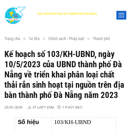
HỘI LIÊN HIỆP PHỤ NỮ THÀNH PHỐ ĐÀ NẴNG
DANANG WOMEN'S UNION
»
»
»
Trang chủ
Tư liệu
Chính sách - Pháp luật
Thành phố
Kế hoạch số 103/KH-UBND, ngày
10/5/2023 của UBND thành phố Đà
Nẵng về triển khai phân loại chất
thải rắn sinh hoạt tại nguồn trên địa
bàn thành phố Đà Nẵng năm 2023
23/01/2024
37
LƯỢT XEM
1 PHÚT ĐỌC
Số hiệu
103/KH-UBND