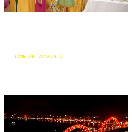
HƯỚNG VỀ CHI HỘI
ĐỒNG HÀNH CÙNG CHI HỘI