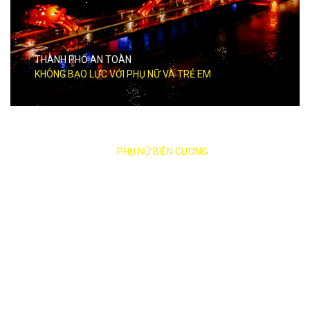
THÀNH PHỐ AN TOÀN
KHÔNG BẠO LỰC VỚI PHỤ NỮ VÀ TRẺ EM
ĐỒNG HÀNH CÙNG
PHỤ NỮ BIÊN CƯƠNG