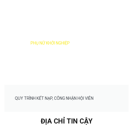
HỖ TRỢ
PHỤ NỮ KHỞI NGHIỆP
QUY TRÌNH KẾT NẠP, CÔNG NHẬN HỘI VIÊN
ĐỊA CHỈ TIN CẬY