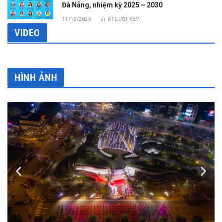
Đà Nẵng, nhiệm kỳ 2025 – 2030
11/12/2025
61
LƯỢT XEM
VIDEO
HÌNH ẢNH