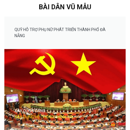
BÀI DÂN VŨ MẪU
QUỸ HỖ TRỢ PHỤ NỮ PHÁT TRIỂN THÀNH PHỐ ĐÀ
NẴNG
XÂY DỰNG ĐẢNG
XÂY DỰNG HỆ THỐNG CHÍNH TRỊ