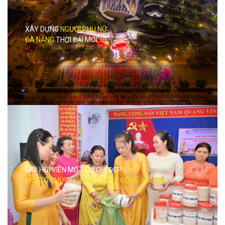
XÂY DỰNG
NGƯỜI PHỤ NỮ
ĐÀ NẴNG
THỜI ĐẠI MỚI
MỖI HỘI VIÊN MỘT CỬ CHỈ ĐẸP
MỖI TỔ CHỨC HỘI MỘT HÀNH ĐỘNG Ý NGHĨA