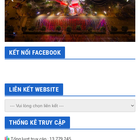
KẾT NỐI FACEBOOK
LIÊN KẾT WEBSITE
THỐNG KÊ TRUY CẬP
Tổng lượt truy cập : 13.779.245