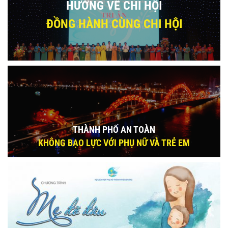
HƯỚNG VỀ CHI HỘI
ĐỒNG HÀNH CÙNG CHI HỘI
THÀNH PHỐ AN TOÀN
KHÔNG BẠO LỰC VỚI PHỤ NỮ VÀ TRẺ EM