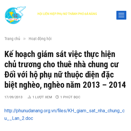
HỘI LIÊN HIỆP PHỤ NỮ THÀNH PHỐ ĐÀ NẴNG
DANANG WOMEN'S UNION
»
Trang chủ
Hoạt động hội
Kế hoạch giám sát việc thực hiện
chủ trương cho thuê nhà chung cư
Đối với hộ phụ nữ thuộc diện đặc
biệt nghèo, nghèo năm 2013 – 2014
17/09/2013
1
LƯỢT XEM
1 PHÚT ĐỌC
http://phunudanang.org.vn/files/KH_giam_sat_nha_chung_c
u__Lan_2.doc