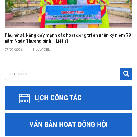
Phụ nữ Đà Nẵng đẩy mạnh các hoạt động tri ân nhân kỷ niệm 79
năm Ngày Thương binh – Liệt sĩ
27/07/2026
8
LƯỢT XEM
LỊCH CÔNG TÁC
VĂN BẢN HOẠT ĐỘNG HỘI