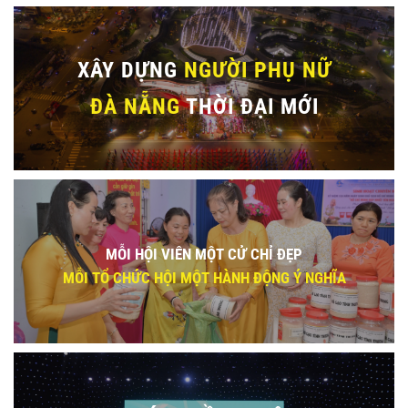
XÂY DỰNG
NGƯỜI PHỤ NỮ
ĐÀ NẴNG
THỜI ĐẠI MỚI
MỖI HỘI VIÊN MỘT CỬ CHỈ ĐẸP
MỖI TỔ CHỨC HỘI MỘT HÀNH ĐỘNG Ý NGHĨA