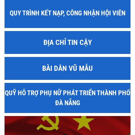
QUY TRÌNH KẾT NẠP, CÔNG NHẬN HỘI VIÊN
ĐỊA CHỈ TIN CẬY
BÀI DÂN VŨ MẪU
QUỸ HỖ TRỢ PHỤ NỮ PHÁT TRIỂN THÀNH PHỐ
ĐÀ NẴNG