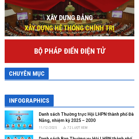
XÂY DỰNG ĐẢNG
XÂY DỰNG HỆ THỐNG CHÍNH TRỊ
BỘ PHÁP ĐIỂN ĐIỆN TỬ
CHUYÊN MỤC
INFOGRAPHICS
Danh sách Thường trực Hội LHPN thành phố Đà
Nẵng, nhiệm kỳ 2025 – 2030
11/12/2025
72
LƯỢT XEM
Danh sách Ban Thường vụ Hội LHPN thành phố