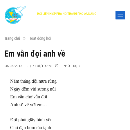
HỘI LIÊN HIỆP PHỤ NỮ THÀNH PHỐ ĐÀ NẴNG
DANANG WOMEN'S UNION
»
Trang chủ
Hoạt động hội
Em vẫn đợi anh về
08/08/2013
7
LƯỢT XEM
1 PHÚT ĐỌC
Năm tháng đội mưa rừng
Ngày đêm vùi sương núi
Em vẫn chờ vẫn đợi
Anh sẽ về với em…
Đợi phút giây bình yên
Chờ đạn bom ráo tạnh