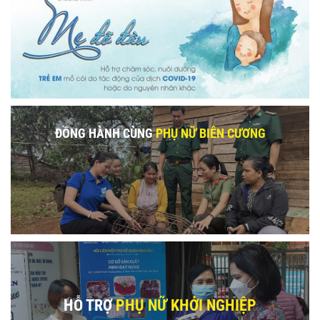
ĐỒNG HÀNH CÙNG
PHỤ NỮ BIÊN CƯƠNG
HỖ TRỢ
PHỤ NỮ KHỞI NGHIỆP