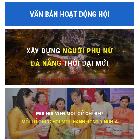
VĂN BẢN HOẠT ĐỘNG HỘI
XÂY DỰNG
NGƯỜI PHỤ NỮ
ĐÀ NẴNG
THỜI ĐẠI MỚI
MỖI HỘI VIÊN MỘT CỬ CHỈ ĐẸP
MỖI TỔ CHỨC HỘI MỘT HÀNH ĐỘNG Ý NGHĨA