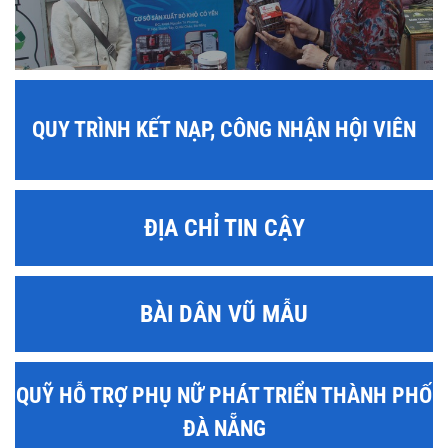
QUY TRÌNH KẾT NẠP, CÔNG NHẬN HỘI VIÊN
ĐỊA CHỈ TIN CẬY
BÀI DÂN VŨ MẪU
QUỸ HỖ TRỢ PHỤ NỮ PHÁT TRIỂN THÀNH PHỐ
ĐÀ NẴNG