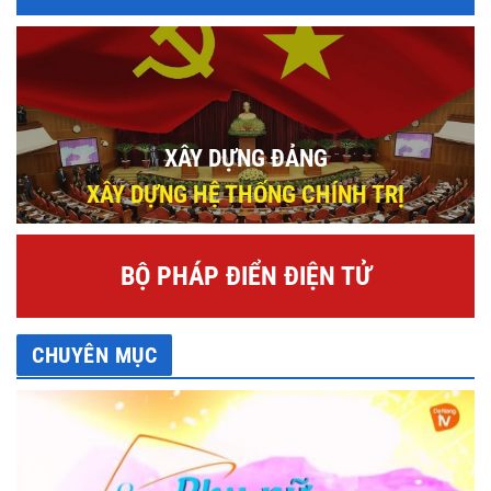
XÂY DỰNG ĐẢNG
XÂY DỰNG HỆ THỐNG CHÍNH TRỊ
BỘ PHÁP ĐIỂN ĐIỆN TỬ
CHUYÊN MỤC