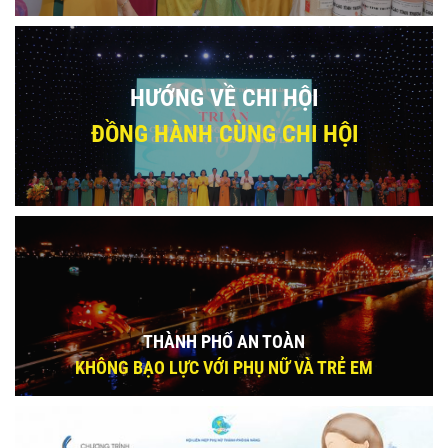
HƯỚNG VỀ CHI HỘI
ĐỒNG HÀNH CÙNG CHI HỘI
THÀNH PHỐ AN TOÀN
KHÔNG BẠO LỰC VỚI PHỤ NỮ VÀ TRẺ EM