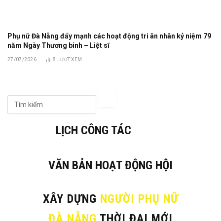
Phụ nữ Đà Nẵng đẩy mạnh các hoạt động tri ân nhân kỷ niệm 79
năm Ngày Thương binh – Liệt sĩ
27/07/2026
8
LƯỢT XEM
LỊCH CÔNG TÁC
VĂN BẢN HOẠT ĐỘNG HỘI
XÂY DỰNG
NGƯỜI PHỤ NỮ
ĐÀ NẴNG
THỜI ĐẠI MỚI