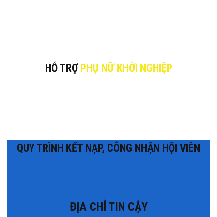
HỖ TRỢ
PHỤ NỮ KHỞI NGHIỆP
QUY TRÌNH KẾT NẠP, CÔNG NHẬN HỘI VIÊN
ĐỊA CHỈ TIN CẬY