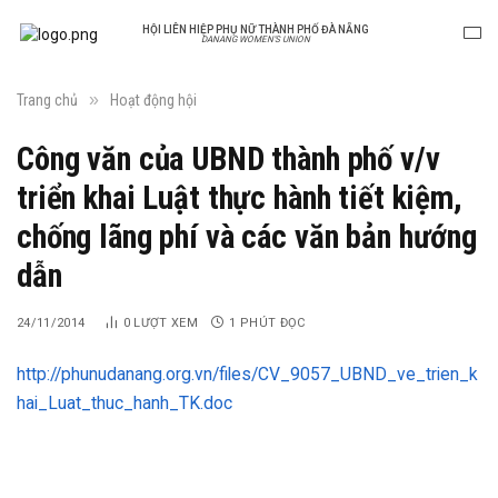
HỘI LIÊN HIỆP PHỤ NỮ THÀNH PHỐ ĐÀ NẴNG
DANANG WOMEN'S UNION
»
Trang chủ
Hoạt động hội
Công văn của UBND thành phố v/v
triển khai Luật thực hành tiết kiệm,
chống lãng phí và các văn bản hướng
dẫn
24/11/2014
0
LƯỢT XEM
1 PHÚT ĐỌC
http://phunudanang.org.vn/files/CV_9057_UBND_ve_trien_k
hai_Luat_thuc_hanh_TK.doc