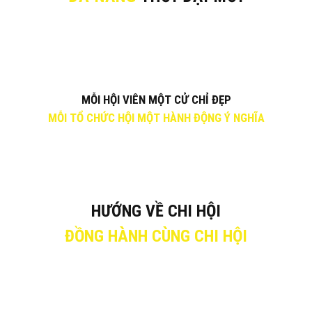
MỖI HỘI VIÊN MỘT CỬ CHỈ ĐẸP
MỖI TỔ CHỨC HỘI MỘT HÀNH ĐỘNG Ý NGHĨA
HƯỚNG VỀ CHI HỘI
ĐỒNG HÀNH CÙNG CHI HỘI