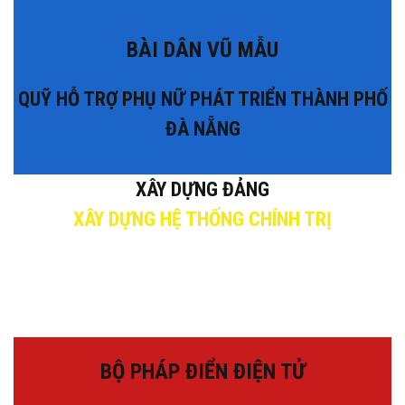
BÀI DÂN VŨ MẪU
QUỸ HỖ TRỢ PHỤ NỮ PHÁT TRIỂN THÀNH PHỐ
ĐÀ NẴNG
XÂY DỰNG ĐẢNG
XÂY DỰNG HỆ THỐNG CHÍNH TRỊ
BỘ PHÁP ĐIỂN ĐIỆN TỬ