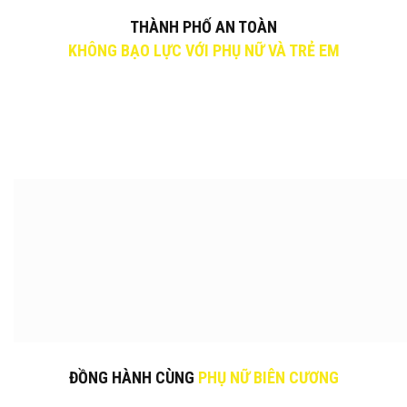
THÀNH PHỐ AN TOÀN
KHÔNG BẠO LỰC VỚI PHỤ NỮ VÀ TRẺ EM
ĐỒNG HÀNH CÙNG
PHỤ NỮ BIÊN CƯƠNG