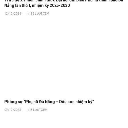
Trực tiếp: Phiên chính thức Đại hội đại biểu Phụ nữ thành phố Đà
Nẵng lần thứ I, nhiệm kỳ 2025-2030
12/12/2025
25
LƯỢT XEM
Phóng sự “Phụ nữ Đà Nẵng – Dấu son nhiệm kỳ”
09/12/2025
8
LƯỢT XEM