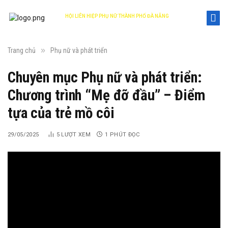
HỘI LIÊN HIỆP PHỤ NỮ THÀNH PHỐ ĐÀ NẴNG
DANANG WOMEN'S UNION
»
Trang chủ
Phụ nữ và phát triển
Chuyên mục Phụ nữ và phát triển:
Chương trình “Mẹ đỡ đầu” – Điểm
tựa của trẻ mồ côi
29/05/2025
5
LƯỢT XEM
1 PHÚT ĐỌC