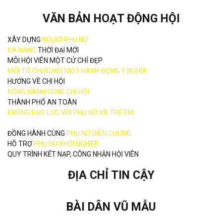
VĂN BẢN HOẠT ĐỘNG HỘI
XÂY DỰNG
NGƯỜI PHỤ NỮ
ĐÀ NẴNG
THỜI ĐẠI MỚI
MỖI HỘI VIÊN MỘT CỬ CHỈ ĐẸP
MỖI TỔ CHỨC HỘI MỘT HÀNH ĐỘNG Ý NGHĨA
HƯỚNG VỀ CHI HỘI
ĐỒNG HÀNH CÙNG CHI HỘI
THÀNH PHỐ AN TOÀN
KHÔNG BẠO LỰC VỚI PHỤ NỮ VÀ TRẺ EM
ĐỒNG HÀNH CÙNG
PHỤ NỮ BIÊN CƯƠNG
HỖ TRỢ
PHỤ NỮ KHỞI NGHIỆP
QUY TRÌNH KẾT NẠP, CÔNG NHẬN HỘI VIÊN
ĐỊA CHỈ TIN CẬY
BÀI DÂN VŨ MẪU