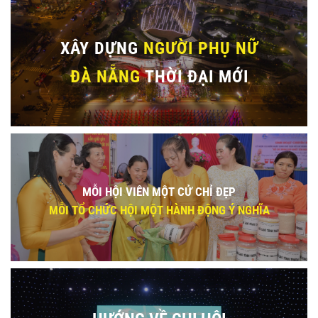
XÂY DỰNG
NGƯỜI PHỤ NỮ
ĐÀ NẴNG
THỜI ĐẠI MỚI
MỖI HỘI VIÊN MỘT CỬ CHỈ ĐẸP
MỖI TỔ CHỨC HỘI MỘT HÀNH ĐỘNG Ý NGHĨA