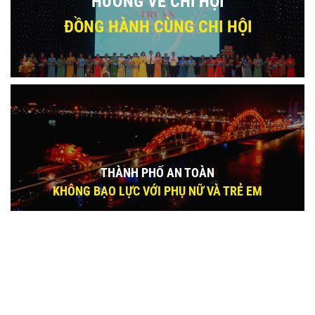
HƯỚNG VỀ CHI HỘI
ĐỒNG HÀNH CÙNG CHI HỘI
THÀNH PHỐ AN TOÀN
KHÔNG BẠO LỰC VỚI PHỤ NỮ VÀ TRẺ EM