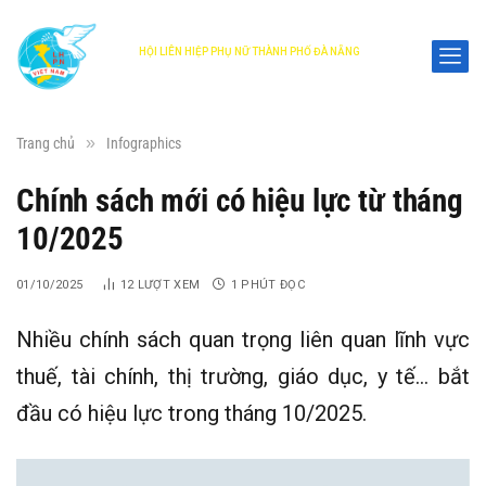
HỘI LIÊN HIỆP PHỤ NỮ THÀNH PHỐ ĐÀ NẴNG
DANANG WOMEN'S UNION
»
Trang chủ
Infographics
Chính sách mới có hiệu lực từ tháng
10/2025
01/10/2025
12
LƯỢT XEM
1 PHÚT ĐỌC
Nhiều chính sách quan trọng liên quan lĩnh vực
thuế, tài chính, thị trường, giáo dục, y tế… bắt
đầu có hiệu lực trong tháng 10/2025.