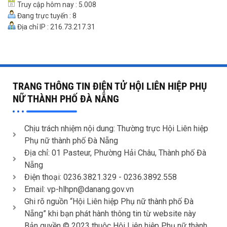
Truy cập hôm nay : 5.008
Đang trực tuyến : 8
Địa chỉ IP : 216.73.217.31
TRANG THÔNG TIN ĐIỆN TỬ HỘI LIÊN HIỆP PHỤ
NỮ THÀNH PHỐ ĐÀ NẴNG
Chịu trách nhiệm nội dung: Thường trực Hội Liên hiệp
Phụ nữ thành phố Đà Nẵng
Địa chỉ: 01 Pasteur, Phường Hải Châu, Thành phố Đà
Nẵng
Điện thoại: 0236.3821.329 -
0236.3892.558
Email: vp-hlhpn@danang.gov.vn
Ghi rõ nguồn “Hội Liên hiệp Phụ nữ thành phố Đà
Nẵng” khi bạn phát hành thông tin từ website này
Bản quyền © 2023 thuộc Hội Liên hiệp Phụ nữ thành