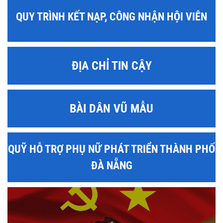
QUY TRÌNH KẾT NẠP, CÔNG NHẬN HỘI VIÊN
ĐỊA CHỈ TIN CẬY
BÀI DÂN VŨ MẪU
QUỸ HỖ TRỢ PHỤ NỮ PHÁT TRIỂN THÀNH PHỐ
ĐÀ NẴNG