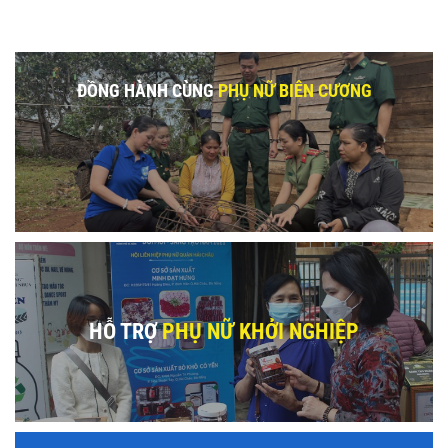
ĐỒNG HÀNH CÙNG
PHỤ NỮ BIÊN CƯƠNG
HỖ TRỢ
PHỤ NỮ KHỞI NGHIỆP