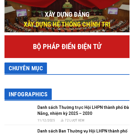
XÂY DỰNG ĐẢNG
XÂY DỰNG HỆ THỐNG CHÍNH TRỊ
BỘ PHÁP ĐIỂN ĐIỆN TỬ
CHUYÊN MỤC
INFOGRAPHICS
Danh sách Thường trực Hội LHPN thành phố Đà
Nẵng, nhiệm kỳ 2025 – 2030
11/12/2025
72
LƯỢT XEM
Danh sách Ban Thường vụ Hội LHPN thành phố