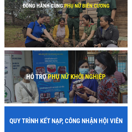
ĐỒNG HÀNH CÙNG
PHỤ NỮ BIÊN CƯƠNG
HỖ TRỢ
PHỤ NỮ KHỞI NGHIỆP
QUY TRÌNH KẾT NẠP, CÔNG NHẬN HỘI VIÊN