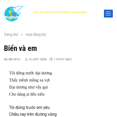
HỘI LIÊN HIỆP PHỤ NỮ THÀNH PHỐ ĐÀ NẴNG
DANANG WOMEN'S UNION
»
Trang chủ
Hoạt động hội
Biển và em
06/08/2013
4
LƯỢT XEM
1 PHÚT ĐỌC
Tôi đứng trước đại dương
Thấy mênh mông xa vợi
Đại dương như vẫy gọi
Cho dáng ai liêu xiêu
Tôi đứng trước em yêu
Chiều nay trên đường vắng