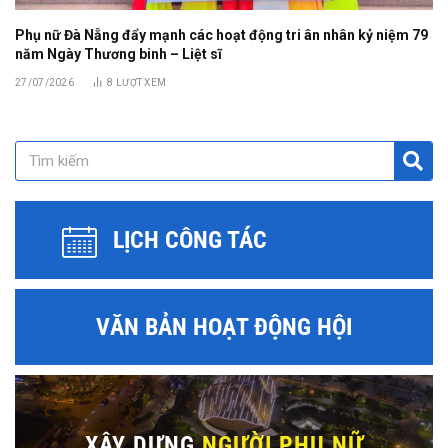
Phụ nữ Đà Nẵng đẩy mạnh các hoạt động tri ân nhân kỷ niệm 79
năm Ngày Thương binh – Liệt sĩ
27/07/2026
8
LƯỢT XEM
LỊCH CÔNG TÁC
VĂN BẢN HOẠT ĐỘNG HỘI
XÂY DỰNG
NGƯỜI PHỤ NỮ