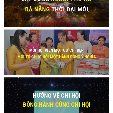
ĐÀ NẴNG
THỜI ĐẠI MỚI
MỖI HỘI VIÊN MỘT CỬ CHỈ ĐẸP
MỖI TỔ CHỨC HỘI MỘT HÀNH ĐỘNG Ý NGHĨA
HƯỚNG VỀ CHI HỘI
ĐỒNG HÀNH CÙNG CHI HỘI