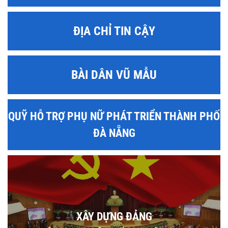
ĐỊA CHỈ TIN CẬY
BÀI DÂN VŨ MẪU
QUỸ HỖ TRỢ PHỤ NỮ PHÁT TRIỂN THÀNH PHỐ
ĐÀ NẴNG
XÂY DỰNG ĐẢNG