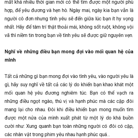
mất khá nhiều thời gian mới có thể tìm được một người phù
hợp, để yêu đương và hẹn hò. Ngày mai, ngày kia bạn vẫn là
người cô đơn nhưng tình yêu sẽ đến giữa lúc bạn ít hy vọng
nhất. Hãy để tâm trí thật thoải mái, không sốt ruột, không vội
vã thì niềm tin trong bạn về tình yêu sẽ được giữ nguyên vẹn.
Nghĩ về những điều bạn mong đợi vào mối quan hệ của
mình
Tất cả những gì bạn mong đợi vào tình yêu, vào người yêu là
gì, hãy suy nghĩ về tất cả các lý do khiến bạn khao khát một
mối quan hệ yêu đương nghiêm túc. Bạn có thể vạch ra
những điều ngọt ngào, thú vị và hạnh phúc mà các cặp đôi
mang lại cho nhau. Đôi khi điều khiến bạn mong muốn tìm
được một nửa của mình xuất phát từ một lý do khá buồn
cười như: Xung quanh bạn toàn những người có đôi có cặp,
các nhân vật trong phim yêu nhau hạnh phúc quá…