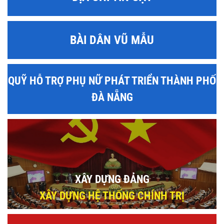
BÀI DÂN VŨ MẪU
QUỸ HỖ TRỢ PHỤ NỮ PHÁT TRIỂN THÀNH PHỐ
ĐÀ NẴNG
XÂY DỰNG ĐẢNG
XÂY DỰNG HỆ THỐNG CHÍNH TRỊ