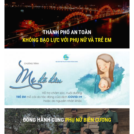
THÀNH PHỐ AN TOÀN
KHÔNG BẠO LỰC VỚI PHỤ NỮ VÀ TRẺ EM
ĐỒNG HÀNH CÙNG
PHỤ NỮ BIÊN CƯƠNG