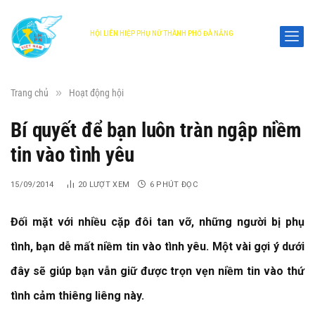
HỘI LIÊN HIỆP PHỤ NỮ THÀNH PHỐ ĐÀ NẴNG
DANANG WOMEN'S UNION
»
Trang chủ
Hoạt động hội
Bí quyết để bạn luôn tràn ngập niềm
tin vào tình yêu
15/09/2014
20
LƯỢT XEM
6 PHÚT ĐỌC
Đối mặt với nhiều cặp đôi tan vỡ, những người bị phụ
tình, bạn dễ mất niềm tin vào tình yêu. Một vài gợi ý dưới
đây sẽ giúp bạn vẫn giữ được trọn vẹn niềm tin vào thứ
tình cảm thiêng liêng này.