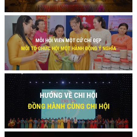
MỖI HỘI VIÊN MỘT CỬ CHỈ ĐẸP
MỖI TỔ CHỨC HỘI MỘT HÀNH ĐỘNG Ý NGHĨA
HƯỚNG VỀ CHI HỘI
ĐỒNG HÀNH CÙNG CHI HỘI