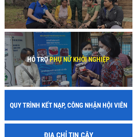
HỖ TRỢ
PHỤ NỮ KHỞI NGHIỆP
QUY TRÌNH KẾT NẠP, CÔNG NHẬN HỘI VIÊN
ĐỊA CHỈ TIN CẬY