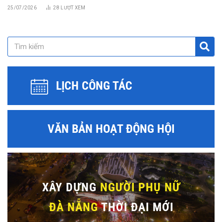
25/07/2026
28
LƯỢT XEM
LỊCH CÔNG TÁC
VĂN BẢN HOẠT ĐỘNG HỘI
XÂY DỰNG
NGƯỜI PHỤ NỮ
ĐÀ NẴNG
THỜI ĐẠI MỚI