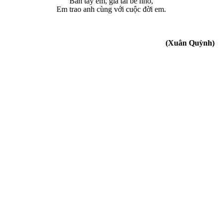
Bàn tay em, gia tài bé nhỏ,
Em trao anh cùng với cuộc đời em.
(Xuân Quỳnh)