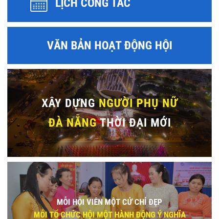
LỊCH CÔNG TÁC
VĂN BẢN HOẠT ĐỘNG HỘI
XÂY DỰNG
NGƯỜI PHỤ NỮ
ĐÀ NẴNG
THỜI ĐẠI MỚI
MỖI HỘI VIÊN MỘT CỬ CHỈ ĐẸP
MỖI TỔ CHỨC HỘI MỘT HÀNH ĐỘNG Ý NGHĨA