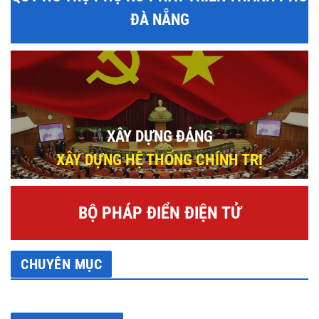
ĐÀ NẴNG
XÂY DỰNG ĐẢNG
XÂY DỰNG HỆ THỐNG CHÍNH TRỊ
BỘ PHÁP ĐIỂN ĐIỆN TỬ
CHUYÊN MỤC