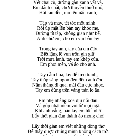
Vết chai cũ, đường gân xanh vất vả.
Em đánh chắt, chơi thuyền thuở nhỏ,
Hái rau dền, rau rệu nấu canh,
Tập vá may, tết tóc một mình,
Rồi úp mặt lên bàn tay khóc mẹ.
Đường tít tắp, không gian như bể,
Anh chờ em, cho em vịn bàn tay
Trong tay anh, tay của em đây
Biết lặng lẽ vun trồn gìn giữ.
Trời mưa lạnh, tay em khép cửa,
Em phơi mền, vá áo cho anh.
Tay cắm hoa, tay để treo tranh,
Tay thắp sáng ngọn đèn đêm anh đọc.
Năm tháng đi qua, mái đầu cực nhọc,
Tay em dừng trên vầng trán lo âu.
Em nhẹ nhàng xoa dịu nỗi đau
Và góp nhặt niềm vui từ mọi ngã.
Khi anh vắng, bàn tay em biết nhớ
Lấy thời gian đan thành áo mong chờ.
Lấy thời gian em viết những dòng thơ
Để thấy được chúng mình không cách trở.