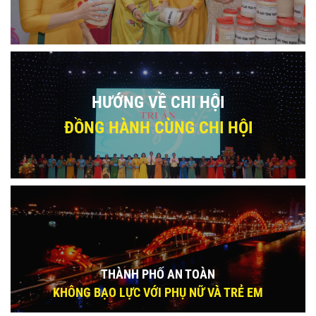
HƯỚNG VỀ CHI HỘI
ĐỒNG HÀNH CÙNG CHI HỘI
THÀNH PHỐ AN TOÀN
KHÔNG BẠO LỰC VỚI PHỤ NỮ VÀ TRẺ EM