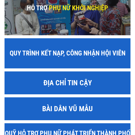
HỖ TRỢ
PHỤ NỮ KHỞI NGHIỆP
QUY TRÌNH KẾT NẠP, CÔNG NHẬN HỘI VIÊN
ĐỊA CHỈ TIN CẬY
BÀI DÂN VŨ MẪU
QUỸ HỖ TRỢ PHỤ NỮ PHÁT TRIỂN THÀNH PHỐ