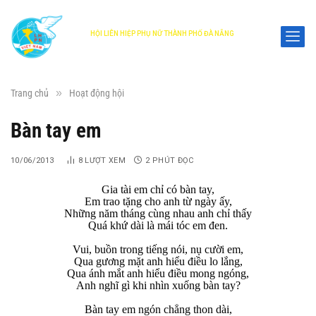
HỘI LIÊN HIỆP PHỤ NỮ THÀNH PHỐ ĐÀ NẴNG
DANANG WOMEN'S UNION
»
Trang chủ
Hoạt động hội
Bàn tay em
10/06/2013
8
LƯỢT XEM
2 PHÚT ĐỌC
Gia tài em chỉ có bàn tay,
Em trao tặng cho anh từ ngày ấy,
Những năm tháng cùng nhau anh chỉ thấy
Quá khứ dài là mái tóc em đen.
Vui, buồn trong tiếng nói, nụ cười em,
Qua gương mặt anh hiểu điều lo lắng,
Qua ánh mắt anh hiểu điều mong ngóng,
Anh nghĩ gì khi nhìn xuống bàn tay?
Bàn tay em ngón chẳng thon dài,