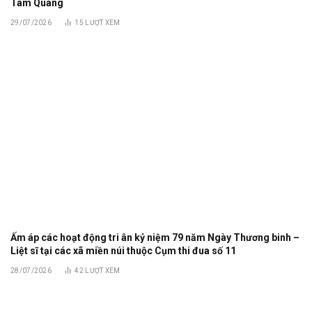
Tam Quang
29/07/2026
15
LƯỢT XEM
Ấm áp các hoạt động tri ân kỷ niệm 79 năm Ngày Thương binh –
Liệt sĩ tại các xã miền núi thuộc Cụm thi đua số 11
28/07/2026
42
LƯỢT XEM