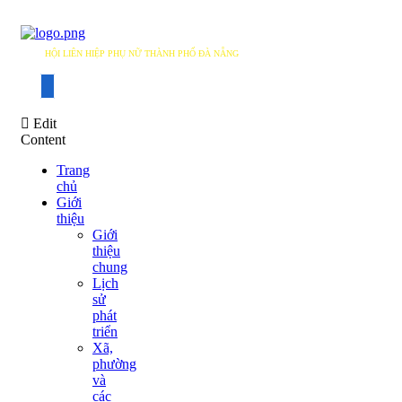
HỘI LIÊN HIỆP PHỤ NỮ THÀNH PHỐ ĐÀ NẴNG
DANANG WOMEN'S UNION
Edit
Content
Trang
chủ
Giới
thiệu
Giới
thiệu
chung
Lịch
sử
phát
triển
Xã,
phường
và
các