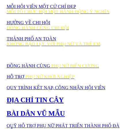
MỖI HỘI VIÊN MỘT CỬ CHỈ ĐẸP
MỖI TỔ CHỨC HỘI MỘT HÀNH ĐỘNG Ý NGHĨA
HƯỚNG VỀ CHI HỘI
ĐỒNG HÀNH CÙNG CHI HỘI
THÀNH PHỐ AN TOÀN
KHÔNG BẠO LỰC VỚI PHỤ NỮ VÀ TRẺ EM
ĐỒNG HÀNH CÙNG
PHỤ NỮ BIÊN CƯƠNG
HỖ TRỢ
PHỤ NỮ KHỞI NGHIỆP
QUY TRÌNH KẾT NẠP, CÔNG NHẬN HỘI VIÊN
ĐỊA CHỈ TIN CẬY
BÀI DÂN VŨ MẪU
QUỸ HỖ TRỢ PHỤ NỮ PHÁT TRIỂN THÀNH PHỐ ĐÀ