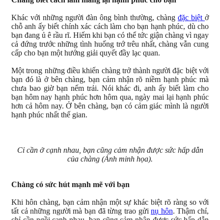
Khác với những người đàn ông bình thường, chàng
đặc biệt
ở
chỗ anh ấy biết chính xác cách làm cho bạn hạnh phúc, dù cho
bạn đang ủ ê rầu rĩ. Hiếm khi bạn có thể tức giận chàng vì ngay
cả đứng trước những tình huống trớ trêu nhất, chàng vẫn cung
cấp cho bạn một hướng giải quyết đầy lạc quan.
Một trong những điều khiến chàng trở thành người đặc biệt với
bạn đó là ở bên chàng, bạn cảm nhận rõ niềm hạnh phúc mà
chưa bao giờ bạn nếm trải. Nói khác đi, anh ấy biết làm cho
bạn hôm nay hạnh phúc hơn hôm qua, ngày mai lại hạnh phúc
hơn cả hôm nay. Ở bên chàng, bạn có cảm giác mình là người
hạnh phúc nhất thế gian.
Cỉ cần ở cạnh nhau, bạn cũng cảm nhận được sức hấp dẫn
của chàng (Ảnh minh họa).
Chàng có sức hút mạnh mẽ với bạn
Khi hôn chàng, bạn cảm nhận một sự khác biệt rõ ràng so với
tất cả những người mà bạn đã từng trao gửi
nụ hôn
. Thậm chí,
chỉ cần ngồi cạnh nhau, bạn cũng cảm nhận được sức hấp dẫn