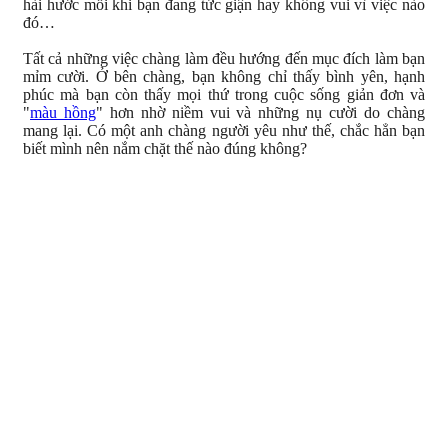
hài hước mỗi khi bạn đang tức giận hay không vui vì việc nào
đó…
Tất cả những việc chàng làm đều hướng đến mục đích làm bạn
mỉm cười. Ở bên chàng, bạn không chỉ thấy bình yên, hạnh
phúc mà bạn còn thấy mọi thứ trong cuộc sống giản đơn và
"
màu hồng
" hơn nhờ niềm vui và những nụ cười do chàng
mang lại. Có một anh chàng người yêu như thế, chắc hẳn bạn
biết mình nên nắm chặt thế nào đúng không?