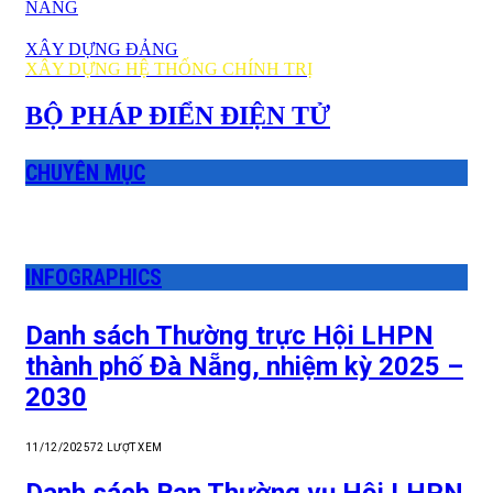
NẴNG
XÂY DỰNG ĐẢNG
XÂY DỰNG HỆ THỐNG CHÍNH TRỊ
BỘ PHÁP ĐIỂN ĐIỆN TỬ
CHUYÊN MỤC
INFOGRAPHICS
Danh sách Thường trực Hội LHPN
thành phố Đà Nẵng, nhiệm kỳ 2025 –
2030
11/12/2025
72
LƯỢT XEM
Danh sách Ban Thường vụ Hội LHPN