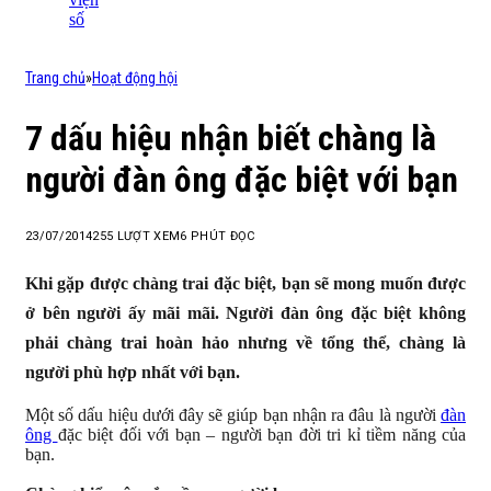
số
Trang chủ
»
Hoạt động hội
7 dấu hiệu nhận biết chàng là
người đàn ông đặc biệt với bạn
23/07/2014
255
LƯỢT XEM
6 PHÚT ĐỌC
Khi gặp được chàng trai đặc biệt, bạn sẽ mong muốn được
ở bên người ấy mãi mãi. Người đàn ông đặc biệt không
phải chàng trai hoàn hảo nhưng về tổng thể, chàng là
người phù hợp nhất với bạn.
Một số dấu hiệu dưới đây sẽ giúp bạn nhận ra đâu là người
đàn
ông
đặc biệt đối với bạn – người bạn đời tri kỉ tiềm năng của
bạn.