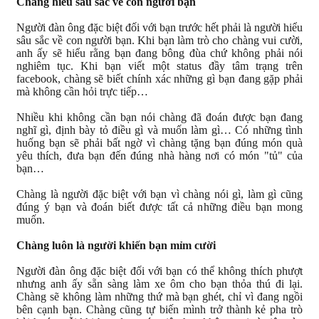
Chàng hiểu sâu sắc về con người bạn
Người đàn ông đặc biệt đối với bạn trước hết phải là người hiểu
sâu sắc về con người bạn. Khi bạn làm trò cho chàng vui cười,
anh ấy sẽ hiểu rằng bạn đang bông đùa chứ không phải nói
nghiêm tục. Khi bạn viết một status đầy tâm trạng trên
facebook, chàng sẽ biết chính xác những gì bạn đang gặp phải
mà không cần hỏi trực tiếp…
Nhiều khi không cần bạn nói chàng đã đoán được bạn đang
nghĩ gì, định bày tỏ điều gì và muốn làm gì… Có những tình
huống bạn sẽ phải bất ngờ vì chàng tặng bạn đúng món quà
yêu thích, đưa bạn đến đúng nhà hàng nơi có món "tủ" của
bạn…
Chàng là người đặc biệt với bạn vì chàng nói gì, làm gì cũng
đúng ý bạn và đoán biết được tất cả những điều bạn mong
muốn.
Chàng luôn là người khiến bạn mỉm cười
Người đàn ông đặc biệt đối với bạn có thể không thích phượt
nhưng anh ấy sẵn sàng làm xe ôm cho bạn thỏa thú đi lại.
Chàng sẽ không làm những thứ mà bạn ghét, chỉ vì đang ngồi
bên cạnh bạn. Chàng cũng tự biến mình trở thành kẻ pha trò