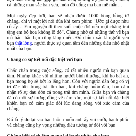
cả những màu sắc bạn yêu, món đồ uống mà bạn mê mẩn…
Một ngày đẹp trời, bạn sẽ nhận được 1000 bông hồng từ
chàng, chỉ vì một lời nói đùa khi xem phim: "Ước gì được như
cô ấy… Em nguyện đi theo suốt cuộc đời nếu một chàng trai
tặng em bó hoa khổng lồ đó". Chàng nhớ cả những thứ về bạn
mà bản thân bạn cũng lãng quên. Đó chính xác là người yêu
bạn
thật lòng
, người thực sự quan tâm đến những điều nhỏ nhặt
nhất của bạn.
Chàng có sự kết nối đặc biệt với bạn
Chắc chắn trong cuộc sống, có rất nhiều người mà bạn quan
tâm. Nhưng khác với những người bình thường, khi họ bất an,
bạn mong họ sẽ bớt lo lắng hơn. Còn với người đàn ông có vị
trí đặc biệt trong trái tim bạn, khi chàng buồn đau, bạn cảm
nhận rõ sự đau đớn cả trong trái tim mình. Giữa bạn và chàng
đã có một sự tương đồng về cảm xúc, một sự kết nối đặc biệt
khiến bạn có cảm giác đôi lúc đang sống với xúc cảm của
chàng.
Đó là lý do tại sao bạn luôn muốn anh ấy vui cười, hạnh phúc
và chàng cũng hy vọng những điều tương tự đối với bạn.
Chàng biết cách làm mang lại hạnh phúc cho bạn