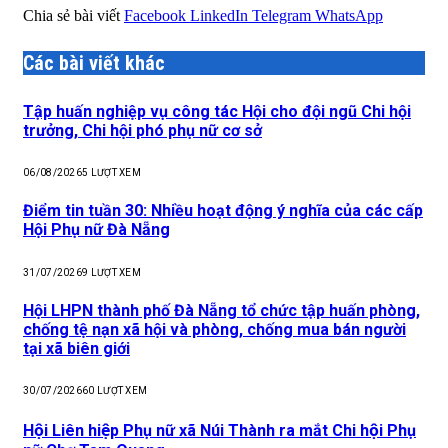
Chia sẻ bài viết
Facebook
LinkedIn
Telegram
WhatsApp
Các bài viết khác
Tập huấn nghiệp vụ công tác Hội cho đội ngũ Chi hội
trưởng, Chi hội phó phụ nữ cơ sở
06/08/2026
5
LƯỢT XEM
Điểm tin tuần 30: Nhiều hoạt động ý nghĩa của các cấp
Hội Phụ nữ Đà Nẵng
31/07/2026
9
LƯỢT XEM
Hội LHPN thành phố Đà Nẵng tổ chức tập huấn phòng,
chống tệ nạn xã hội và phòng, chống mua bán người
tại xã biên giới
30/07/2026
60
LƯỢT XEM
Hội Liên hiệp Phụ nữ xã Núi Thành ra mắt Chi hội Phụ