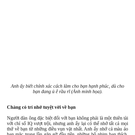
Anh ấy biết chính xác cách làm cho bạn hạnh phúc, dù cho
bạn đang ủ ê rầu rĩ (Ảnh minh họa).
Chàng có trí nhớ tuyệt vời về bạn
Người đàn ông đặc biệt đối với bạn không phải là một thiên tài
với chỉ số IQ vượt trội, nhưng anh ấy lại có thể nhớ tất cả mọi
thứ về bạn từ những điều vụn vặt nhất. Anh ấy nhớ cả màu áo
bạn mặc trong lần gặp gỡ đầu tiên, những bộ phim bạn thích,