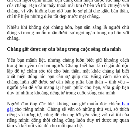
của chàng. Bạn cảm thấy thoải mái khi ở bên và trò chuyện với
chàng, vì vậy không bao giờ bạn lo sợ phải che giấu bản thân,
chỉ thể hiện những điều tốt đẹp trước mặt chàng.
Nhiều khi không đợi chàng hôn, bạn sẵn sàng là người chủ
động vì mong muốn nhận được sự ngọt ngào trong nụ hôn với
chàng.
Chàng giữ được sự cân bằng trong cuộc sống của mình
Yêu bạn mãnh liệt, nhưng chàng luôn biết giữ khoảng cách
trong tình yêu của hai người. Chàng biết bạn là cô gái đủ độc
lập để tự chăm sóc tốt cho bản thân, mặt khác chàng lại biết
xuất hiện đúng lúc bạn cần sự giúp đỡ. Bằng cách nào đó,
chàng luôn giữ được sự cân bằng giữa bản thân – tình yêu –
người yêu để vừa mang lại hạnh phúc cho bạn, vừa giúp bạn
duy trì những khoảng riêng tư trong cuộc sống của mình.
Người đàn ông đặc biệt không bao giờ muốn độc chiếm
bạn
gái
cho riêng mình. Chàng sẽ vẫn có những thú vui, sở thích
riêng và tương tự, cũng để cho người yêu sống với cái tôi của
riêng mình; đồng thời chàng cũng luôn duy trì được sự quan
tâm và kết nối vừa đủ cho mối quan hệ.