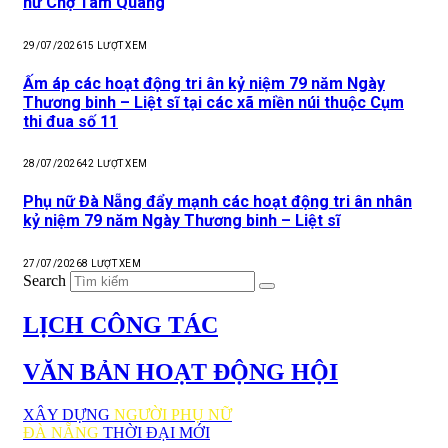
nữ Chợ Tam Quang
29/07/2026
15
LƯỢT XEM
Ấm áp các hoạt động tri ân kỷ niệm 79 năm Ngày
Thương binh – Liệt sĩ tại các xã miền núi thuộc Cụm
thi đua số 11
28/07/2026
42
LƯỢT XEM
Phụ nữ Đà Nẵng đẩy mạnh các hoạt động tri ân nhân
kỷ niệm 79 năm Ngày Thương binh – Liệt sĩ
27/07/2026
8
LƯỢT XEM
Search
LỊCH CÔNG TÁC
VĂN BẢN HOẠT ĐỘNG HỘI
XÂY DỰNG
NGƯỜI PHỤ NỮ
ĐÀ NẴNG
THỜI ĐẠI MỚI