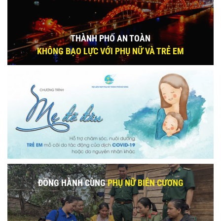
THÀNH PHỐ AN TOÀN
KHÔNG BẠO LỰC VỚI PHỤ NỮ VÀ TRẺ EM
ĐỒNG HÀNH CÙNG
PHỤ NỮ BIÊN CƯƠNG