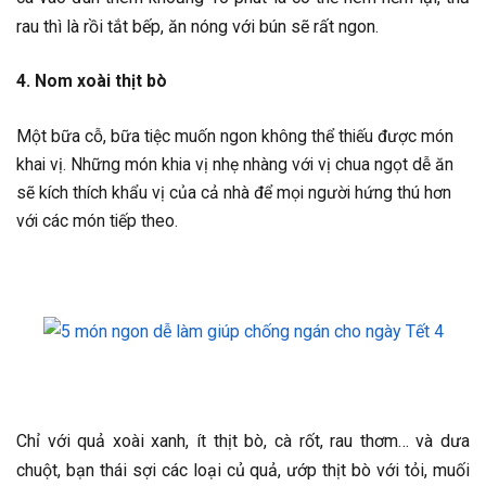
rau thì là rồi tắt bếp, ăn nóng với bún sẽ rất ngon.
4. Nom xoài thịt bò
Một bữa cỗ, bữa tiệc muốn ngon không thể thiếu được món
khai vị. Những món khia vị nhẹ nhàng với vị chua ngọt dễ ăn
sẽ kích thích khẩu vị của cả nhà để mọi người hứng thú hơn
với các món tiếp theo.
Chỉ với quả xoài xanh, ít thịt bò, cà rốt, rau thơm… và dưa
chuột, bạn thái sợi các loại củ quả, ướp thịt bò với tỏi, muối