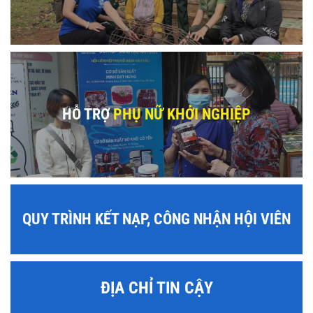
HỖ TRỢ
PHỤ NỮ KHỞI NGHIỆP
QUY TRÌNH KẾT NẠP, CÔNG NHẬN HỘI VIÊN
ĐỊA CHỈ TIN CẬY