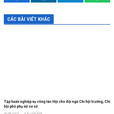
Facebook
LinkedIn
Telegram
WhatsA
CÁC BÀI VIẾT KHÁC
Tập huấn nghiệp vụ công tác Hội cho đội ngũ Chi hội trưởng, Chi
hội phó phụ nữ cơ sở
06/08/2026
8
LƯỢT XEM