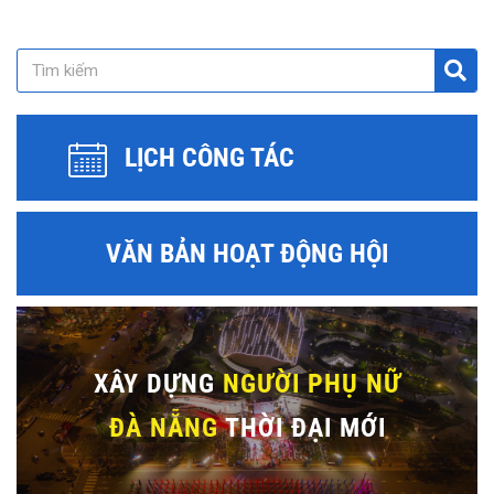
LỊCH CÔNG TÁC
VĂN BẢN HOẠT ĐỘNG HỘI
XÂY DỰNG
NGƯỜI PHỤ NỮ
ĐÀ NẴNG
THỜI ĐẠI MỚI