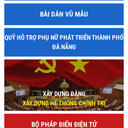
BÀI DÂN VŨ MẪU
QUỸ HỖ TRỢ PHỤ NỮ PHÁT TRIỂN THÀNH PHỐ
ĐÀ NẴNG
XÂY DỰNG ĐẢNG
XÂY DỰNG HỆ THỐNG CHÍNH TRỊ
BỘ PHÁP ĐIỂN ĐIỆN TỬ