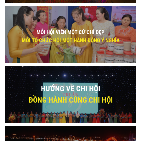
MỖI HỘI VIÊN MỘT CỬ CHỈ ĐẸP
MỖI TỔ CHỨC HỘI MỘT HÀNH ĐỘNG Ý NGHĨA
HƯỚNG VỀ CHI HỘI
ĐỒNG HÀNH CÙNG CHI HỘI