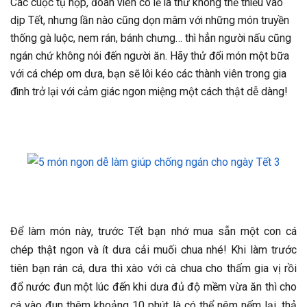
Các cuộc tụ họp, đoàn viên có lẽ là thứ không thể thiếu vào
dịp Tết, nhưng lần nào cũng dọn mâm với những món truyền
thống gà luộc, nem rán, bánh chưng… thì hẳn người nấu cũng
ngán chứ không nói đến người ăn. Hãy thử đổi món một bữa
với cá chép om dưa, bạn sẽ lôi kéo các thành viên trong gia
đình trở lại với cảm giác ngon miệng một cách thật dễ dàng!
Để làm món này, trước Tết bạn nhớ mua sẵn một con cá
chép thật ngon và ít dưa cải muối chua nhé! Khi làm trước
tiên bạn rán cá, dưa thì xào với cà chua cho thấm gia vị rồi
đổ nước đun một lúc đến khi dưa đủ độ mềm vừa ăn thì cho
cá vào đun thêm khoảng 10 phút là có thể nêm nếm lại, thả