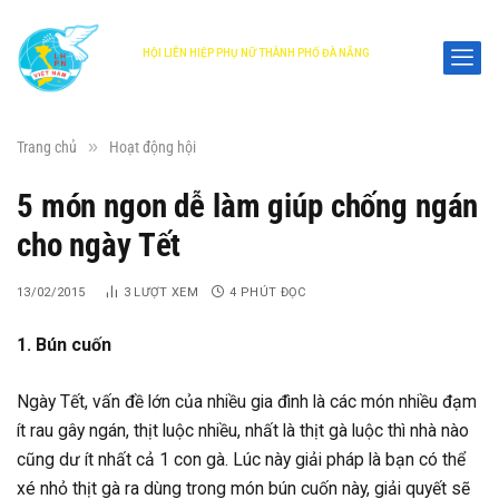
HỘI LIÊN HIỆP PHỤ NỮ THÀNH PHỐ ĐÀ NẴNG
DANANG WOMEN'S UNION
»
Trang chủ
Hoạt động hội
5 món ngon dễ làm giúp chống ngán
cho ngày Tết
13/02/2015
3
LƯỢT XEM
4 PHÚT ĐỌC
1. Bún cuốn
Ngày Tết, vấn đề lớn của nhiều gia đình là các món nhiều đạm
ít rau gây ngán, thịt luộc nhiều, nhất là thịt gà luộc thì nhà nào
cũng dư ít nhất cả 1 con gà. Lúc này giải pháp là bạn có thể
xé nhỏ thịt gà ra dùng trong món bún cuốn này, giải quyết sẽ