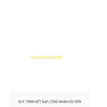
HỖ TRỢ
PHỤ NỮ KHỞI NGHIỆP
QUY TRÌNH KẾT NẠP, CÔNG NHẬN HỘI VIÊN