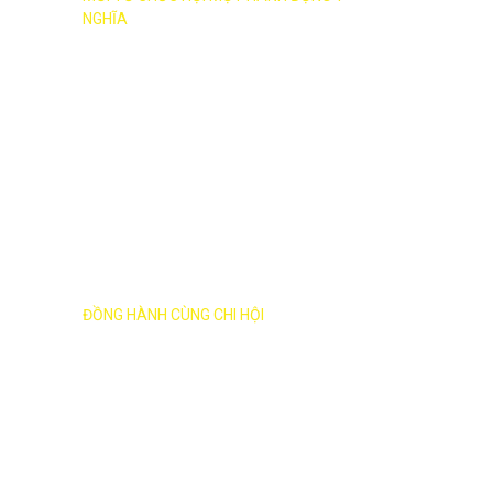
NGHĨA
HƯỚNG VỀ CHI HỘI
ĐỒNG HÀNH CÙNG CHI HỘI