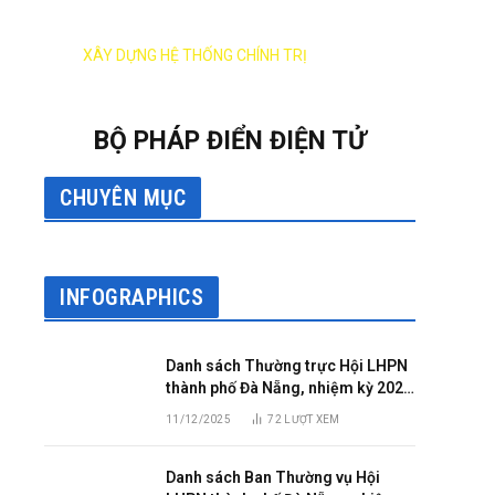
XÂY DỰNG ĐẢNG
XÂY DỰNG HỆ THỐNG CHÍNH TRỊ
BỘ PHÁP ĐIỂN ĐIỆN TỬ
CHUYÊN MỤC
INFOGRAPHICS
Danh sách Thường trực Hội LHPN
thành phố Đà Nẵng, nhiệm kỳ 2025
– 2030
11/12/2025
72
LƯỢT XEM
Danh sách Ban Thường vụ Hội