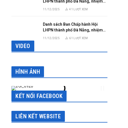
LHPN thành phố Đà Nẵng, nhiệm
kỳ 2025 – 2030
11/12/2025
41
LƯỢT XEM
Danh sách Ban Chấp hành Hội
LHPN thành phố Đà Nẵng, nhiệm
kỳ 2025 – 2030
11/12/2025
61
LƯỢT XEM
VIDEO
HÌNH ẢNH
sApp
KẾT NỐI FACEBOOK
LIÊN KẾT WEBSITE