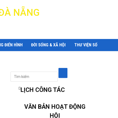
 ĐÀ NẴNG
G ĐIỂN HÌNH
ĐỜI SỐNG & XÃ HỘI
THƯ VIỆN SỐ
LỊCH CÔNG TÁC
VĂN BẢN HOẠT ĐỘNG
HỘI