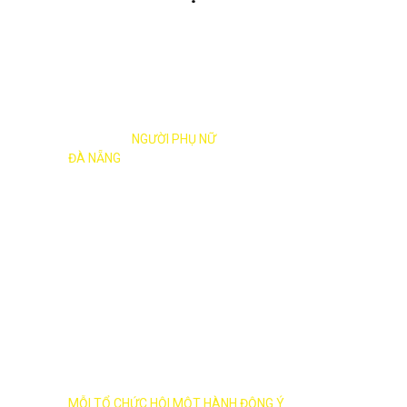
XÂY DỰNG
NGƯỜI PHỤ NỮ
ĐÀ NẴNG
THỜI ĐẠI MỚI
MỖI HỘI VIÊN MỘT CỬ CHỈ ĐẸP
MỖI TỔ CHỨC HỘI MỘT HÀNH ĐỘNG Ý