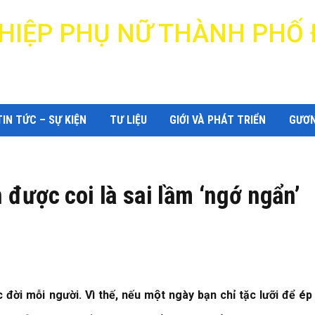
N HIỆP PHỤ NỮ THÀNH PHỐ
DANANG WOMEN'S UNION
TIN TỨC – SỰ KIỆN
TƯ LIỆU
GIỚI VÀ PHÁT TRIỂN
GƯƠN
ôn được coi là sai lầm ‘ngớ ngẩn’
đời mỗi người. Vì thế, nếu một ngày bạn chỉ tặc lưỡi để ép