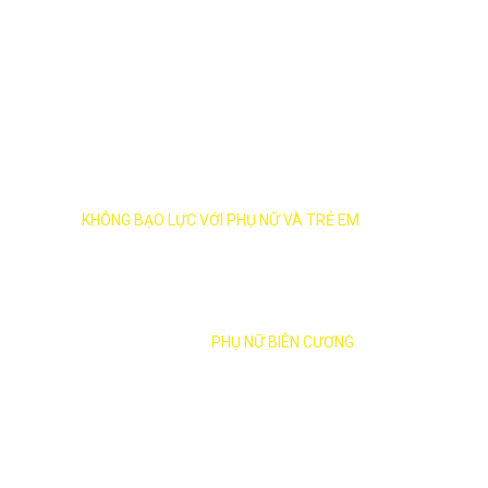
THÀNH PHỐ AN TOÀN
KHÔNG BẠO LỰC VỚI PHỤ NỮ VÀ TRẺ EM
ĐỒNG HÀNH CÙNG
PHỤ NỮ BIÊN CƯƠNG