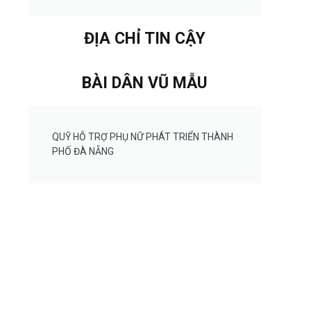
ĐỊA CHỈ TIN CẬY
BÀI DÂN VŨ MẪU
QUỸ HỖ TRỢ PHỤ NỮ PHÁT TRIỂN THÀNH
PHỐ ĐÀ NẴNG