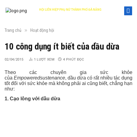
HỘI LIÊN HIỆP PHỤ NỮ THÀNH PHỐ ĐÀ NẴNG
DANANG WOMEN'S UNION
»
Trang chủ
Hoạt động hội
10 công dụng ít biết của dầu dừa
02/04/2015
1
LƯỢT XEM
4 PHÚT ĐỌC
Theo các chuyên gia sức khỏe
của
Empoweredsustenance
, dầu dừa có rất nhiều tác dụng
tốt đối với sức khỏe mà không phải ai cũng biết, chẳng hạn
như:
1. Cạo lông với dầu dừa