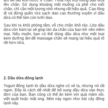
ẩm để lau khô nước ở chân. Thoa một lớp mỏng dầu dừa
lên chân. Sử dụng khoảng một muỗng cà phê cho mỗi
chân, chỉ cần một lượng nhỏ nhưng rất hiệu quả. Cạo lông
đi và đừng quên rửa sạch dao cạo thường xuyên vì dầu
dừa có thể làm cùn lưỡi dao.
Sau khi ra khỏi phòng tắm, vỗ cho chân khô ráo. Lớp dầu
dừa còn bám lại sẽ giúp làn da chân của bạn trở nên mềm
mại. Nếu muốn, bạn có thể dùng dầu dừa như một loại
kem dưỡng ẩm để massage chân sẽ mang lại hiệu quả rõ
rệt hơn nữa.
2. Dầu dừa đông lạnh
Yogurt đông lạnh từ dầu dừa nghe có vẻ lạ, nhưng nó rất
ngon. Đây là cách dễ nhất để bổ sung dầu dừa vào thực
đơn của bạn. Bạn cũng có thể ăn kèm với quả mâm xôi,
việt quất hoặc mật ong. Món này ngon như trái cây đông
lạnh vậy.