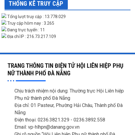
THỐNG KÊ TRUY CẬP
Tổng lượt truy cập : 13.778.029
Truy cập hôm nay : 3.265
Đang trực tuyến : 11
Địa chỉ IP : 216.73.217.109
TRANG THÔNG TIN ĐIỆN TỬ HỘI LIÊN HIỆP PHỤ
NỮ THÀNH PHỐ ĐÀ NẴNG
Chịu trách nhiệm nội dung: Thường trực Hội Liên hiệp
Phụ nữ thành phố Đà Nẵng
Địa chỉ: 01 Pasteur, Phường Hải Châu, Thành phố Đà
Nẵng
Điện thoại: 0236.3821.329 -
0236.3892.558
Email: vp-hlhpn@danang.gov.vn
Ghi rõ nguồn “Hội Liên hiệp Phụ nữ thành phố Đà