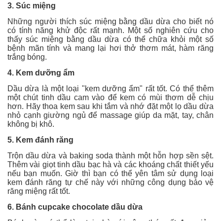
3. Súc miệng
Những người thích súc miệng bằng dầu dừa cho biết nó
có tính năng khử độc rất mạnh. Một số nghiên cứu cho
thấy súc miệng bằng dầu dừa có thể chữa khỏi một số
bệnh mãn tính và mang lại hơi thở thơm mát, hàm răng
trắng bóng.
4. Kem dưỡng ẩm
Dầu dừa là một loại "kem dưỡng ẩm" rất tốt. Có thể thêm
một chút tinh dầu cam vào để kem có mùi thơm dễ chịu
hơn. Hãy thoa kem sau khi tắm và nhớ đặt một lọ dầu dừa
nhỏ cạnh giường ngủ để massage giúp da mặt, tay, chân
không bị khô.
5. Kem đánh răng
Trộn dầu dừa và baking soda thành một hỗn hợp sền sệt.
Thêm vài giọt tinh dầu bạc hà và các khoáng chất thiết yếu
nếu bạn muốn. Giờ thì bạn có thể yên tâm sử dụng loại
kem đánh răng tự chế này với những công dụng bảo vệ
răng miệng rất tốt.
6. Bánh cupcake chocolate dầu dừa