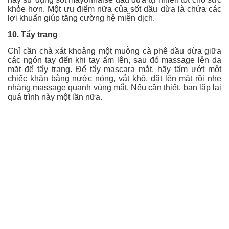
khỏe hơn. Một ưu điểm nữa của sốt dầu dừa là chứa các
lợi khuẩn giúp tăng cường hệ miễn dịch.
10. Tẩy trang
Chỉ cần chà xát khoảng một muỗng cà phê dầu dừa giữa
các ngón tay đến khi tay ấm lên, sau đó massage lên da
mặt để tẩy trang. Để tẩy mascara mắt, hãy tấm ướt một
chiếc khăn bằng nước nóng, vắt khô, đặt lên mặt rồi nhẹ
nhàng massage quanh vùng mắt. Nếu cần thiết, bạn lặp lại
quá trình này một lần nữa.