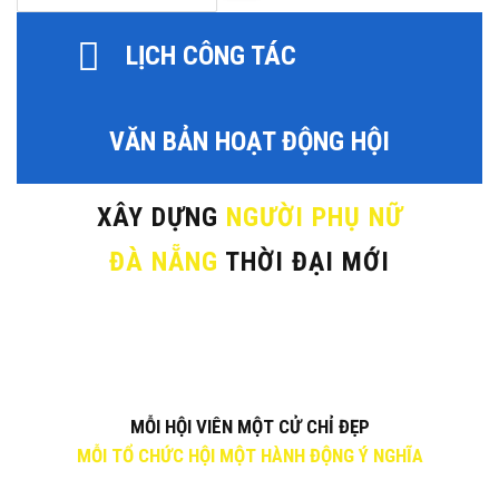
LỊCH CÔNG TÁC
VĂN BẢN HOẠT ĐỘNG HỘI
XÂY DỰNG
NGƯỜI PHỤ NỮ
ĐÀ NẴNG
THỜI ĐẠI MỚI
MỖI HỘI VIÊN MỘT CỬ CHỈ ĐẸP
MỖI TỔ CHỨC HỘI MỘT HÀNH ĐỘNG Ý NGHĨA