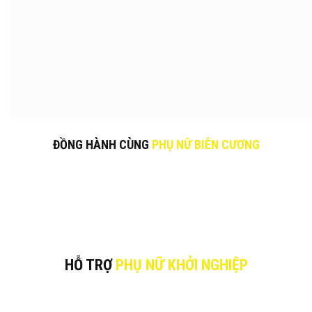
ĐỒNG HÀNH CÙNG
PHỤ NỮ BIÊN CƯƠNG
HỖ TRỢ
PHỤ NỮ KHỞI NGHIỆP