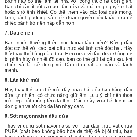
Bánh này có thể làm tại nhà với công thức rất đơn giản.
Bạn chỉ cần ít bột ca cao, dầu dừa và mật ong nguyên chất
hoặc sirô tinh khiết. Có thể thêm vào các loại quả mọng,
kem, bánh pudding và nhiều loại nguyên liệu khác nữa để
chiếc bánh trở nên hấp dẫn hơn.
7. Dầu chiên
Bạn muốn thưởng thức món khoai tây chiên? Đừng đầu
độc cơ thể với các loại dầu thực vật tinh chế độc hại. Hãy
thử thay thế bằng dầu dừa. Hơn nữa, vì dầu dừa không dễ
bị phân hủy ở nhiệt độ cao, bạn có thể giữ lại dầu sau khi
chiên và tái sử dụng nó. Dầu dừa rất an toàn và lành
mạnh.
8. Lăn khử mùi
Hãy thay thế lăn khử mùi đầy hóa chất của bạn bằng dầu
dừa tự nhiên, có chức năng giữ ẩm. Lưu ý chỉ nên thoa
một lớp thật mỏng lên da thôi. Cách này vừa tiết kiệm lại
đơn giản và tốt cho da làn nhạy cảm.
9. Sốt mayonnaise dầu dừa
Thay vì dùng sốt mayonnaise với loại dầu thực vật chứa
PUFA (chất béo không bão hòa đa thể) dễ bị ôi thiu, bạn
hãy sử dụng sốt mayonnaise dầu dừa tự nhiên tốt cho sức