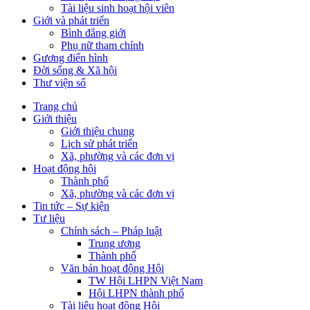
Tài liệu sinh hoạt hội viên
Giới và phát triển
Bình đẳng giới
Phụ nữ tham chính
Gương điển hình
Đời sống & Xã hội
Thư viện số
Trang chủ
Giới thiệu
Giới thiệu chung
Lịch sử phát triển
Xã, phường và các đơn vị
Hoạt động hội
Thành phố
Xã, phường và các đơn vị
Tin tức – Sự kiện
Tư liệu
Chính sách – Pháp luật
Trung ương
Thành phố
Văn bản hoạt động Hội
TW Hội LHPN Việt Nam
Hội LHPN thành phố
Tài liệu hoạt động Hội