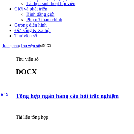
Tài liệu sinh hoạt hội viên
Giới và phát triển
Bình đẳng giới
Phụ nữ tham chính
Gương điển hình
Đời sống & Xã hội
Thư viện số
Trang chủ
»
Thư viện số
»
DOCX
Thư viện số
DOCX
Tổng hợp ngân hàng câu hỏi trắc nghiệm
Tài liệu tổng hợp