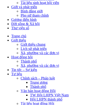
Tài liệu sinh hoạt hội viên
Giới và phát triển
Bình đẳng giới
Phụ nữ tham chính
Gương điển hình
Đời sống & Xã hội
Thư viện số
Trang chủ
Giới thiệu
Giới thiệu chung
Lịch sử phát triển
Xã, phường và các đơn vị
Hoạt động hội
Thành phố
Xã, phường và các đơn vị
Tin tức – Sự kiện
Tư liệu
Chính sách – Pháp luật
Trung ương
Thành phố
Văn bản hoạt động Hội
TW Hội LHPN Việt Nam
Hội LHPN thành phố
Tài liệu hoạt động Hội