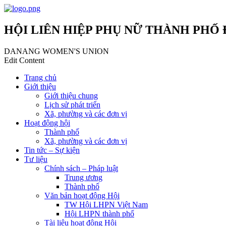
HỘI LIÊN HIỆP PHỤ NỮ THÀNH PHỐ
DANANG WOMEN'S UNION
Edit Content
Trang chủ
Giới thiệu
Giới thiệu chung
Lịch sử phát triển
Xã, phường và các đơn vị
Hoạt động hội
Thành phố
Xã, phường và các đơn vị
Tin tức – Sự kiện
Tư liệu
Chính sách – Pháp luật
Trung ương
Thành phố
Văn bản hoạt động Hội
TW Hội LHPN Việt Nam
Hội LHPN thành phố
Tài liệu hoạt động Hội