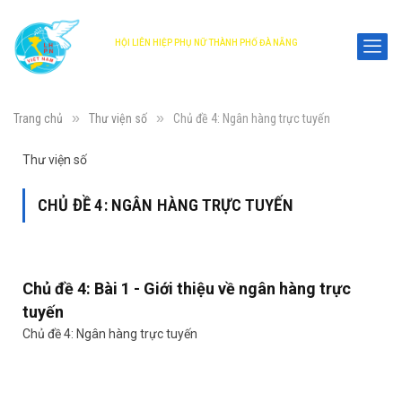
HỘI LIÊN HIỆP PHỤ NỮ THÀNH PHỐ ĐÀ NẴNG
DANANG WOMEN'S UNION
»
»
Trang chủ
Thư viện số
Chủ đề 4: Ngân hàng trực tuyến
Thư viện số
CHỦ ĐỀ 4: NGÂN HÀNG TRỰC TUYẾN
Chủ đề 4: Bài 1 - Giới thiệu về ngân hàng trực
tuyến
Chủ đề 4: Ngân hàng trực tuyến