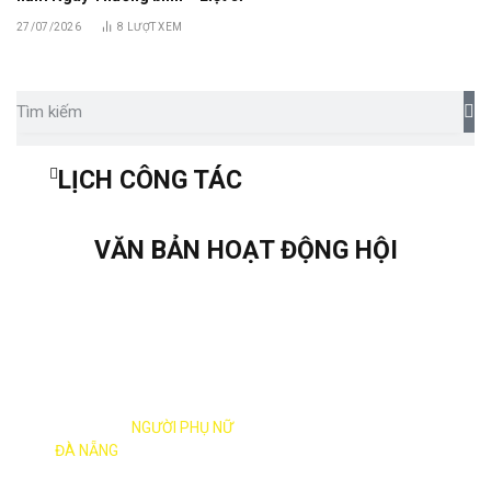
27/07/2026
8
LƯỢT XEM
LỊCH CÔNG TÁC
VĂN BẢN HOẠT ĐỘNG HỘI
XÂY DỰNG
NGƯỜI PHỤ NỮ
ĐÀ NẴNG
THỜI ĐẠI MỚI