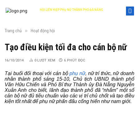
HỘI LIÊN HIỆP PHỤ NỮ THÀNH PHỐ ĐÀ NẴNG
DANANG WOMEN'S UNION
»
Trang chủ
Hoạt động hội
Tạo điều kiện tối đa cho cán bộ nữ
16/10/2014
0
LƯỢT XEM
6 PHÚT ĐỌC
Tại buổi đối thoại với cán bộ
phụ nữ
, nữ trí thức, nữ doanh
nhân thành phố sáng 15-10, Chủ tịch UBND thành phố
Văn Hữu Chiến và Phó Bí thư Thành ủy Đà Nẵng Nguyễn
Xuân Anh cho biết, lãnh đạo thành phố đã “nhắm” một số
cán bộ nữ đủ tiêu chuẩn vào các vị trí chủ chốt và tạo điều
kiện tốt nhất để phụ nữ phấn đấu cống hiến như nam giới.