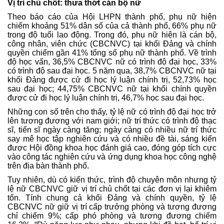
Vị trí chủ chốt: thưa thớt cán bộ nữ
Theo báo cáo của Hội LHPN thành phố, phụ nữ hiện
chiếm khoảng 51% dân số của cả thành phố, 66% phụ nữ
trong độ tuổi lao động. Trong đó, phụ nữ hiện là cán bộ,
công nhân, viên chức (CBCNVC) tại khối Đảng và chính
quyền chiếm gần 41% tổng số phụ nữ thành phố. Về trình
độ học vấn, 36,5% CBCNVC nữ có trình độ đại học, 33%
có trình độ sau đại học. 5 năm qua, 38,7% CBCNVC nữ tại
khối Đảng được cử đi học lý luận chính trị, 52,73% học
sau đại học; 44,75% CBCNVC nữ tại khối chính quyền
được cử đi học lý luận chính trị, 46,7% học sau đại học.
Những con số trên cho thấy, tỷ lệ nữ có trình độ đại học trở
lên tương đương với nam giới; nữ trí thức có trình độ thạc
sĩ, tiến sĩ ngày càng tăng; ngày càng có nhiều nữ trí thức
say mê học tập nghiên cứu và có nhiều đề tài, sáng kiến
được Hội đồng khoa học đánh giá cao, đóng góp tích cực
vào công tác nghiên cứu và ứng dụng khoa học công nghệ
trên địa bàn thành phố.
Tuy nhiên, dù có kiến thức, trình độ chuyên môn nhưng tỷ
lệ nữ CBCNVC giữ vị trí chủ chốt tại các đơn vị lại khiêm
tốn. Tính chung cả khối Đảng và chính quyền, tỷ lệ
CBCNVC nữ giữ vị trí cấp trưởng phòng và tương đương
chỉ chiếm 9%; cấp phó phòng và tương đương chiếm