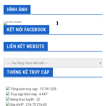
HÌNH ẢNH
KẾT NỐI FACEBOOK
LIÊN KẾT WEBSITE
THỐNG KÊ TRUY CẬP
Tổng lượt truy cập : 13.791.029
Truy cập hôm nay : 4.447
Đang trực tuyến : 22
Địa chỉ IP : 216.73.216.65