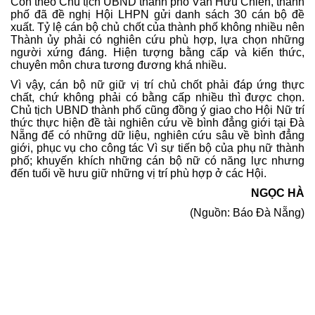
Còn theo Chủ tịch UBND thành phố Văn Hữu Chiến, thành
phố đã đề nghị Hội LHPN gửi danh sách 30 cán bộ đề
xuất. Tỷ lệ cán bộ chủ chốt của thành phố không nhiều nên
Thành ủy phải có nghiên cứu phù hợp, lựa chọn những
người xứng đáng. Hiện tượng bằng cấp và kiến thức,
chuyên môn chưa tương đương khá nhiều.
Vì vậy, cán bộ nữ giữ vị trí chủ chốt phải đáp ứng thực
chất, chứ không phải có bằng cấp nhiều thì được chọn.
Chủ tịch UBND thành phố cũng đồng ý giao cho Hội Nữ trí
thức thực hiện đề tài nghiên cứu về bình đẳng giới tại Đà
Nẵng để có những dữ liệu, nghiên cứu sâu về bình đẳng
giới, phục vụ cho công tác Vì sự tiến bộ của phụ nữ thành
phố; khuyến khích những cán bộ nữ có năng lực nhưng
đến tuổi về hưu giữ những vị trí phù hợp ở các Hội.
NGỌC HÀ
(Nguồn: Báo Đà Nẵng)