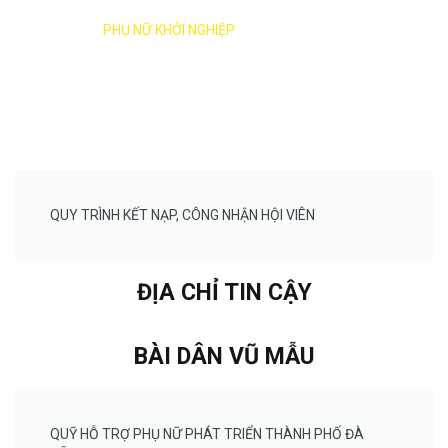
HỖ TRỢ
PHỤ NỮ KHỞI NGHIỆP
QUY TRÌNH KẾT NẠP, CÔNG NHẬN HỘI VIÊN
ĐỊA CHỈ TIN CẬY
BÀI DÂN VŨ MẪU
QUỸ HỖ TRỢ PHỤ NỮ PHÁT TRIỂN THÀNH PHỐ ĐÀ