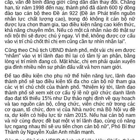
cấp, vấn đề bình đẳng giới cũng dần dần thay đổi. Chẳng
hạn, từ năm 1998 đến nay, thành phố đã dành 600 tỷ đồng
đào tạo cán bộ theo Đề án 922 (Đề án Phát triển nguồn
nhân lực chất lượng cao), trong đó không ít cán bộ nữ
được lựa chọn tham gia, tạo điều kiện nâng cao kiến thức,
khả năng chuyên môn. Nếu có một cá nhân nào đó thật sự
nổi trội thì sẽ được chú ý ngay. Vì thế, không được cơ cấu
vào vị trí chủ chốt thì chị em cũng cần tự nhìn nhận lại”.
Cũng theo Chủ tịch UBND thành phố, một vài chị em được
“nhắm” vào vị trí lãnh đạo thì lại có tâm lý an phận, bằng
lòng vị trí mình đang có. Mặt khác, chị em phải quán xuyến
gia đình nhiều nên sự phấn đấu vất vả hơn nam giới.
Để tạo điều kiện cho phụ nữ thể hiện năng lực, lãnh đạo
thành phố sẽ tạo điều kiện tối đa cho cán bộ nữ tham gia
các vị trí chủ chốt của thành phố. “Nhiệm kỳ tới, lãnh đạo
thành phố sẽ xem xét cơ cấu tỷ lệ nữ giữ chức danh lãnh
đạo đạt tối thiểu 15% như Dự thảo nghị định về quy hoạch
và tạo nguồn cán bộ, công chức, viên chức nữ trong các
cơ quan, tổ chức, đơn vị của Nhà nước mà Bộ Nội vụ đề
ra, dự kiến có hiệu lực từ năm 2015. Nếu hai cán bộ nam
và nữ cùng được đề bạt một vị trí lãnh đạo, cùng có năng
lực ngang nhau thì sẽ ưu tiên chọn cán bộ nữ”, Phó Bí thư
Thành ủy Nguyễn Xuân Anh nhấn mạnh.