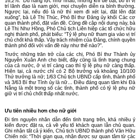
16,2%. “Dù năng lực như nhau, nhưng khi đề bạt, bố trí vị
trí lãnh đạo là nam giới, mọi chuyện diễn ra bình thường.
Ngược lại, nếu đó là nữ thì xem đi xét lại, đặt lên đặt
xuống”, bà Lê Thị Thúc, Phó Bí thư Đảng ủy khối Các cơ
quan thành phố, đặt vấn đề. Cũng đề cập nội dung này, bà
Lê Thị Như Hồng, Phó Chủ tịch Liên hiệp các tổ chức hữu
nghị thành phố, phát biểu: “Tỷ lệ phụ nữ tham gia vào vị trí
chủ chốt khá thấp. Vậy trách nhiệm của Đảng, chính quyền
thành phố đối với vấn đề này như thế nào?”.
Trước những trăn trở của các chị, Phó Bí thư Thành ủy
Nguyễn Xuân Anh cho biết, đây cũng là tình trạng chung
của cả nước, ở vị trí càng cao thì tỷ lệ phụ nữ càng thấp.
Hiện tại, cả nước chỉ có 2 Bộ trưởng và khoảng 10/100
Thứ trưởng là nữ; 1/63 Chủ tịch UBND cấp tỉnh, thành phố
và 3/63 Bí thư Tỉnh ủy là nữ… Điều đáng quan tâm khi Đà
Nẵng là một trong số các tỉnh, thành phố có tỷ lệ phụ nữ
giữ vị trí chủ chốt thấp nhất nước.
Ưu tiên nhiều hơn cho nữ giới
Đi tìm nguyên nhân dẫn đến tình trạng trên, khá nhiều ý
kiến được đặt ra, cả về yếu tố khách quan lẫn chủ quan.
Ghi nhận tất cả ý kiến, Chủ tịch UBND thành phố Văn Hữu
Chiến nói: “Thời gian qua, nhận được sự quan tâm từ các