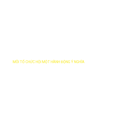
MỖI HỘI VIÊN MỘT CỬ CHỈ ĐẸP
MỖI TỔ CHỨC HỘI MỘT HÀNH ĐỘNG Ý NGHĨA