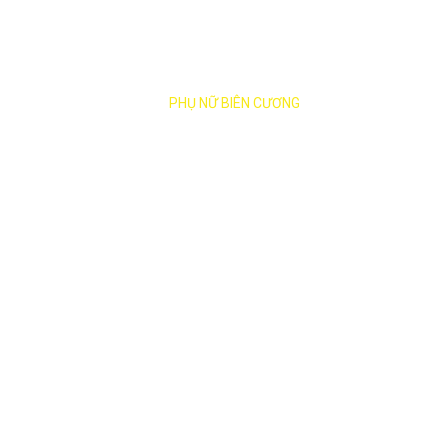
ĐỒNG HÀNH CÙNG
PHỤ NỮ BIÊN CƯƠNG