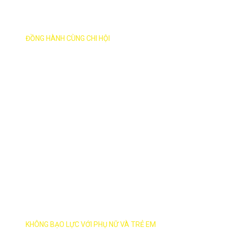
HƯỚNG VỀ CHI HỘI
ĐỒNG HÀNH CÙNG CHI HỘI
THÀNH PHỐ AN TOÀN
KHÔNG BẠO LỰC VỚI PHỤ NỮ VÀ TRẺ EM