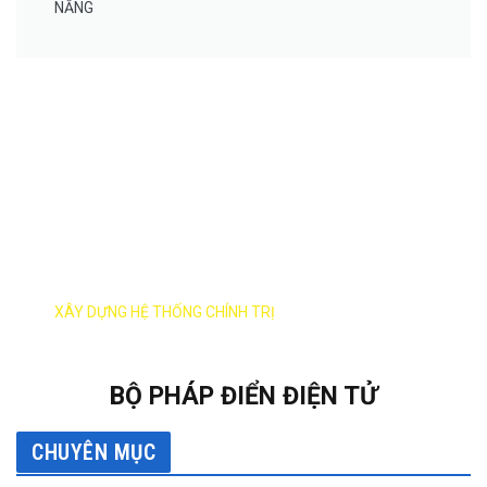
NẴNG
XÂY DỰNG ĐẢNG
XÂY DỰNG HỆ THỐNG CHÍNH TRỊ
BỘ PHÁP ĐIỂN ĐIỆN TỬ
CHUYÊN MỤC