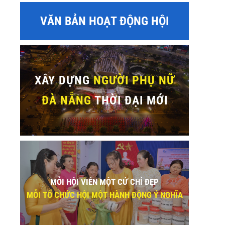
VĂN BẢN HOẠT ĐỘNG HỘI
XÂY DỰNG
NGƯỜI PHỤ NỮ
ĐÀ NẴNG
THỜI ĐẠI MỚI
MỖI HỘI VIÊN MỘT CỬ CHỈ ĐẸP
MỖI TỔ CHỨC HỘI MỘT HÀNH ĐỘNG Ý NGHĨA