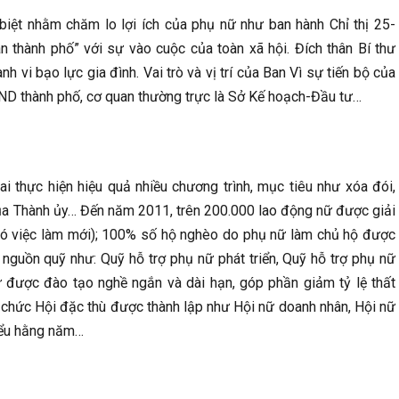
biệt nhằm chăm lo lợi ích của phụ nữ như ban hành Chỉ thị 25-
n thành phố” với sự vào cuộc của toàn xã hội. Đích thân Bí thư
vi bạo lực gia đình. Vai trò và vị trí của Ban Vì sự tiến bộ của
BND thành phố, cơ quan thường trực là Sở Kế hoạch-Đầu tư…
ai thực hiện hiệu quả nhiều chương trình, mục tiêu như xóa đói,
 của Thành ủy… Đến năm 2011, trên 200.000 lao động nữ được giải
 có việc làm mới); 100% số hộ nghèo do phụ nữ làm chủ hộ được
c nguồn quỹ như: Quỹ hỗ trợ phụ nữ phát triển, Quỹ hỗ trợ phụ nữ
được đào tạo nghề ngắn và dài hạn, góp phần giảm tỷ lệ thất
ổ chức Hội đặc thù được thành lập như Hội nữ doanh nhân, Hội nữ
biểu hằng năm…