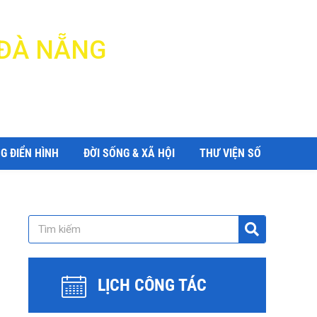
 ĐÀ NẴNG
G ĐIỂN HÌNH
ĐỜI SỐNG & XÃ HỘI
THƯ VIỆN SỐ
LỊCH CÔNG TÁC