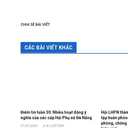
CHIA SẺ BÀI VIẾT
CÁC BÀI VIẾT KHÁC
Điểm tin tuần 30: Nhiều hoạt động ý
Hội LHPN thàn
nghĩa của các cấp Hội Phụ nữ Đà Nẵng
tập huấn phòng
phòng, chống 
31/07/2026
8
LƯỢT XEM