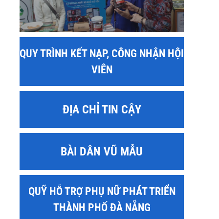
QUY TRÌNH KẾT NẠP, CÔNG NHẬN HỘI
VIÊN
ĐỊA CHỈ TIN CẬY
BÀI DÂN VŨ MẪU
QUỸ HỖ TRỢ PHỤ NỮ PHÁT TRIỂN
THÀNH PHỐ ĐÀ NẴNG