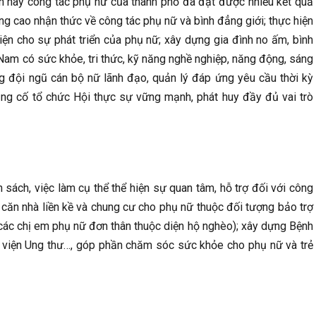
đến nay công tác phụ nữ của thành phố đã đạt được nhiều kết quả
âng cao nhận thức về công tác phụ nữ và bình đẳng giới; thực hiện
kiện cho sự phát triển của phụ nữ; xây dựng gia đình no ấm, bình
Nam có sức khỏe, tri thức, kỹ năng nghề nghiệp, năng động, sáng
ng đội ngũ cán bộ nữ lãnh đạo, quản lý đáp ứng yêu cầu thời kỳ
ủng cố tổ chức Hội thực sự vững mạnh, phát huy đầy đủ vai trò
 sách, việc làm cụ thể thể hiện sự quan tâm, hỗ trợ đối với công
 căn nhà liền kề và chung cư cho phụ nữ thuộc đối tượng bảo trợ
 các chị em phụ nữ đơn thân thuộc diện hộ nghèo); xây dựng Bệnh
h viện Ung thư…, góp phần chăm sóc sức khỏe cho phụ nữ và trẻ