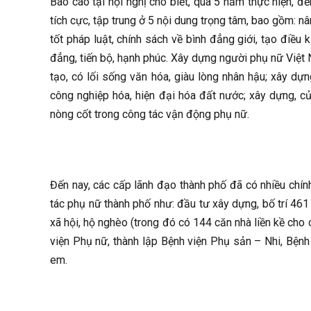
Báo cáo tại hội nghị cho biết, qua 5 năm thực hiện, 
tích cực, tập trung ở 5 nội dung trọng tâm, bao gồm: n
tốt pháp luật, chính sách về bình đẳng giới, tạo điều 
đẳng, tiến bộ, hạnh phúc. Xây dựng người phụ nữ Việt 
tạo, có lối sống văn hóa, giàu lòng nhân hậu; xây dự
công nghiệp hóa, hiện đại hóa đất nước; xây dựng, c
nòng cốt trong công tác vận động phụ nữ.
Đến nay, các cấp lãnh đạo thành phố đã có nhiều chính
tác phụ nữ thành phố như: đầu tư xây dựng, bố trí 461
xã hội, hộ nghèo (trong đó có 144 căn nhà liền kề cho
viện Phụ nữ, thành lập Bệnh viện Phụ sản – Nhi, Bện
em.