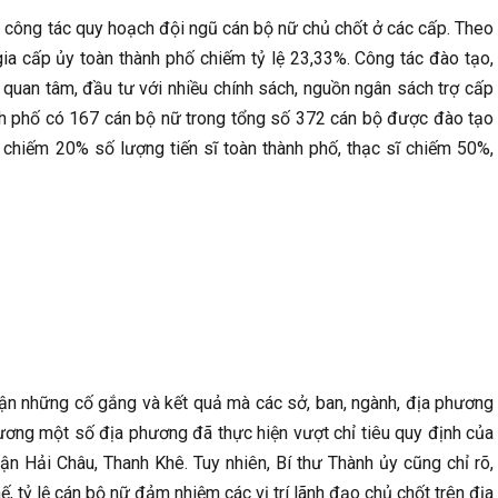
n công tác quy hoạch đội ngũ cán bộ nữ chủ chốt ở các cấp. Theo
a cấp ủy toàn thành phố chiếm tỷ lệ 23,33%. Công tác đào tạo,
uan tâm, đầu tư với nhiều chính sách, nguồn ngân sách trợ cấp
nh phố có 167 cán bộ nữ trong tổng số 372 cán bộ được đào tạo
 chiếm 20% số lượng tiến sĩ toàn thành phố, thạc sĩ chiếm 50%,
nhận những cố gắng và kết quả mà các sở, ban, ngành, địa phương
ương một số địa phương đã thực hiện vượt chỉ tiêu quy định của
ận Hải Châu, Thanh Khê. Tuy nhiên, Bí thư Thành ủy cũng chỉ rõ,
 tỷ lệ cán bộ nữ đảm nhiệm các vị trí lãnh đạo chủ chốt trên địa