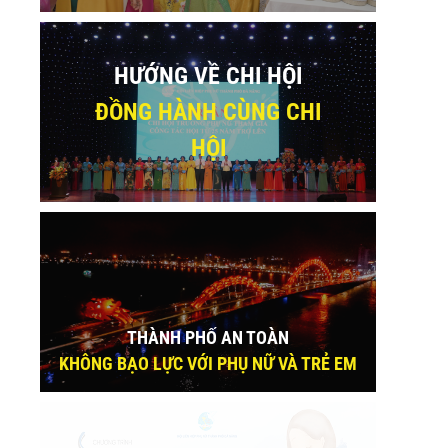
HƯỚNG VỀ CHI HỘI
ĐỒNG HÀNH CÙNG CHI
HỘI
THÀNH PHỐ AN TOÀN
KHÔNG BẠO LỰC VỚI PHỤ NỮ VÀ TRẺ EM