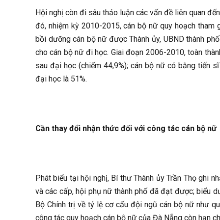
Hội nghị còn đi sâu thảo luận các vấn đề liên quan đế
đó, nhiệm kỳ 2010-2015, cán bộ nữ quy hoạch tham gi
bồi dưỡng cán bộ nữ được Thành ủy, UBND thành phố q
cho cán bộ nữ đi học. Giai đoạn 2006-2010, toàn thà
sau đại học (chiếm 44,9%); cán bộ nữ có bằng tiến sĩ
đại học là 51%.
Cần thay đổi nhận thức đối với công tác cán bộ nữ
Phát biểu tại hội nghị, Bí thư Thành ủy Trần Thọ ghi 
và các cấp, hội phụ nữ thành phố đã đạt được; biểu d
Bộ Chính trị về tỷ lệ cơ cấu đội ngũ cán bộ nữ như qu
công tác quy hoạch cán bộ nữ của Đà Nẵng còn hạn chế,