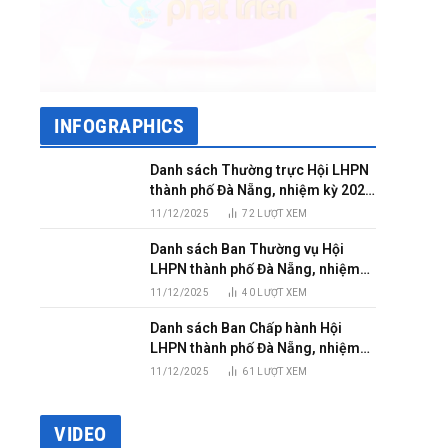
INFOGRAPHICS
Danh sách Thường trực Hội LHPN
thành phố Đà Nẵng, nhiệm kỳ 2025
– 2030
11/12/2025
72
LƯỢT XEM
Danh sách Ban Thường vụ Hội
LHPN thành phố Đà Nẵng, nhiệm
kỳ 2025 – 2030
11/12/2025
40
LƯỢT XEM
Danh sách Ban Chấp hành Hội
LHPN thành phố Đà Nẵng, nhiệm
kỳ 2025 – 2030
11/12/2025
61
LƯỢT XEM
VIDEO