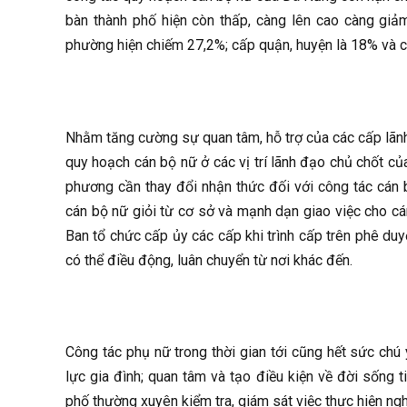
bàn thành phố hiện còn thấp, càng lên cao càng giả
phường hiện chiếm 27,2%; cấp quận, huyện là 18% và c
Nhằm tăng cường sự quan tâm, hỗ trợ của các cấp lãnh đ
quy hoạch cán bộ nữ ở các vị trí lãnh đạo chủ chốt củ
phương cần thay đổi nhận thức đối với công tác cán b
cán bộ nữ giỏi từ cơ sở và mạnh dạn giao việc cho cá
Ban tổ chức cấp ủy các cấp khi trình cấp trên phê duy
có thể điều động, luân chuyển từ nơi khác đến.
Công tác phụ nữ trong thời gian tới cũng hết sức chú 
lực gia đình; quan tâm và tạo điều kiện về đời sống t
phố thường xuyên kiểm tra, giám sát việc thực hiện ng