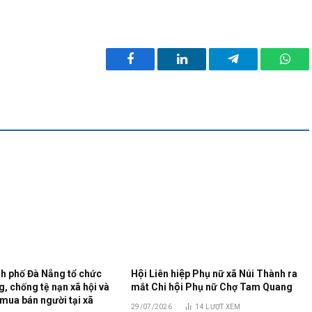
Facebook
LinkedIn
Telegram
What
h phố Đà Nẵng tổ chức
Hội Liên hiệp Phụ nữ xã Núi Thành ra
, chống tệ nạn xã hội và
mắt Chi hội Phụ nữ Chợ Tam Quang
mua bán người tại xã
29/07/2026
14
LƯỢT XEM