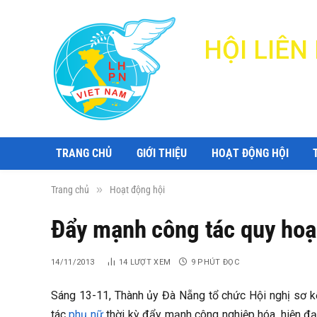
HỘI LIÊ
TRANG CHỦ
GIỚI THIỆU
HOẠT ĐỘNG HỘI
»
Trang chủ
Hoạt động hội
Đẩy mạnh công tác quy hoạ
14/11/2013
14
LƯỢT XEM
9 PHÚT ĐỌC
Sáng 13-11, Thành ủy Đà Nẵng tổ chức Hội nghị sơ k
tác
phụ nữ
thời kỳ đẩy mạnh công nghiệp hóa, hiện đại