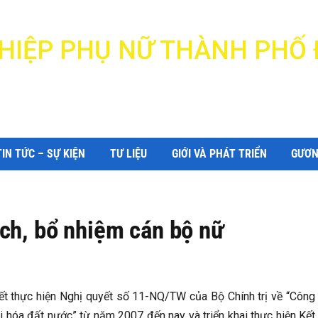
N HIỆP PHỤ NỮ THÀNH PHỐ
DANANG WOMEN'S UNION
TIN TỨC – SỰ KIỆN
TƯ LIỆU
GIỚI VÀ PHÁT TRIỂN
GƯƠN
ch, bổ nhiệm cán bộ nữ
ết thực hiện Nghị quyết số 11-NQ/TW của Bộ Chính trị về “Công
 hóa đất nước” từ năm 2007 đến nay và triển khai thực hiện Kết