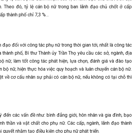
m. Theo đó, tỷ lệ cán bộ nữ trong ban lãnh đạo chủ chốt ở cấp
ấp thành phố chỉ 7,3 %…
ạo đối với công tác phụ nữ trong thời gian tới, nhất là công tác
a thành phố, Bí thư Thành ủy Trần Thọ yêu cầu các sở, ngành, địa
ộ nữ; làm tốt công tác phát hiện, lựa chọn, đánh giá và đào tạo
n bộ nữ; hiện thực hóa việc quy hoạch và luân chuyển cán bộ nữ.
ệt về cơ cấu nhân sự phải có cán bộ nữ, nếu không có tại chỗ thì
ý đến các vấn đề như: bình đẳng giới, hôn nhân và gia đình, bạo
inh thần và vật chất cho phụ nữ. Các cấp, ngành, lãnh đạo thành
hị quyết nhằm tạo điều kiện cho phụ nữ phát triển.