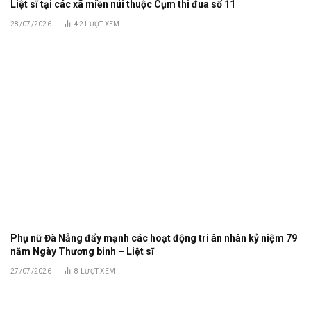
Liệt sĩ tại các xã miền núi thuộc Cụm thi đua số 11
28/07/2026
42
LƯỢT XEM
Phụ nữ Đà Nẵng đẩy mạnh các hoạt động tri ân nhân kỷ niệm 79
năm Ngày Thương binh – Liệt sĩ
27/07/2026
8
LƯỢT XEM