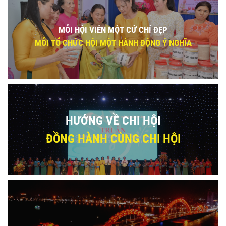
MỖI HỘI VIÊN MỘT CỬ CHỈ ĐẸP
MỖI TỔ CHỨC HỘI MỘT HÀNH ĐỘNG Ý NGHĨA
HƯỚNG VỀ CHI HỘI
ĐỒNG HÀNH CÙNG CHI HỘI