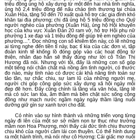
triệu đồng ủng hộ xây dựng từ một đến hai nhà tình nghĩa,
ủng hộ 2,4 triệu đồng để nấu cháo tình thương tại chùa
Xuân Hòa, tặng 50 đến 70 xuất quà hỗ trợ các gia đình khó
khăn tại địa phương; chị đã ủng hộ 5 triệu đồng cho Quỹ
người nghèo của phường (Xuân Hà), ủng hộ Hội khuyến
học của khu vực Xuân Đán 20 ram vở, hỗ trợ Hội phụ nữ
phường 1 xe đạp và 1 triệu đồng để giúp trẻ em nghèo của
phường…”. Đọc những con số khiêm tốn này, có lẽ những
ai từng nghe đến tiền tỉ này, bạc tỉ kia của các đơn vị, tập
đoàn kinh tế khổng lồ đóng góp vào các hoạt động từ
thiện, nhân đạo hẳn sẽ thấy đúng như lời cô Trần Thị
Hương đã nói. Nhưng với tôi, đấy là những con số góp
một tiếng nói chân chất mà nồng ấm tình người, có thước
đo nào, máy tính nào có được cái khả năng tính toán sự
tảo tần, sự chắc chiu, sự lam lũ của những người mẹ,
người chị góp công góp sức xây dựng xã hội ngày mỗi
đẹp đẽ hơn. Đấy cũng chính là tầng vỉa văn hóa, lặng lẽ
mà có sức lan tỏa, âm thầm mà bền chặt sức sống cộng
đồng như mạch nước ngầm ngày ngày thầm lặng nuôi
dưỡng giữ gìn sự xanh tươi cho đất.
Có nhìn vào sự hình thành và những triển vọng từng
ngày đi lên của một sơ sở mầm non tư thục như trường
mầm non Hoa Phượng, mới thấy cái đức tính chịu thương
chịu khó của người cầm lái con thuyền. Có thể hình dung
ra một hành trình, mà nói như cô Hương: Cái giấc mơ nuôi