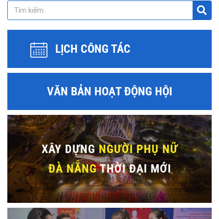
LỊCH CÔNG TÁC
VĂN BẢN HOẠT ĐỘNG HỘI
XÂY DỰNG
NGƯỜI PHỤ NỮ
ĐÀ NẴNG
THỜI ĐẠI MỚI