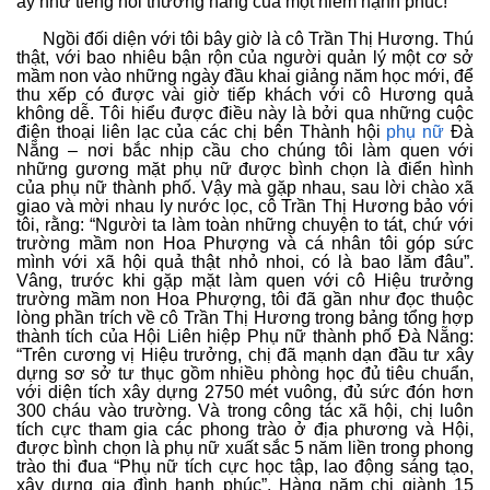
ấy như tiếng nói thường hằng của một niềm hạnh phúc!
Ngồi đối diện với tôi bây giờ là cô Trần Thị Hương. Thú
thật, với bao nhiêu bận rộn của người quản lý một cơ sở
mầm non vào những ngày đầu khai giảng năm học mới, để
thu xếp có được vài giờ tiếp khách với cô Hương quả
không dễ. Tôi hiểu được điều này là bởi qua những cuộc
điện thoại liên lạc của các chị bên Thành hội
phụ nữ
Đà
Nẵng – nơi bắc nhịp cầu cho chúng tôi làm quen với
những gương mặt phụ nữ được bình chọn là điển hình
của phụ nữ thành phố. Vậy mà gặp nhau, sau lời chào xã
giao và mời nhau ly nước lọc, cô Trần Thị Hương bảo với
tôi, rằng: “Người ta làm toàn những chuyện to tát, chứ với
trường mầm non Hoa Phượng và cá nhân tôi góp sức
mình với xã hội quả thật nhỏ nhoi, có là bao lăm đâu”.
Vâng, trước khi gặp mặt làm quen với cô Hiệu trưởng
trường mầm non Hoa Phượng, tôi đã gần như đọc thuộc
lòng phần trích về cô Trần Thị Hương trong bảng tổng hợp
thành tích của Hội Liên hiệp Phụ nữ thành phố Đà Nẵng:
“Trên cương vị Hiệu trưởng, chị đã mạnh dạn đầu tư xây
dựng sơ sở tư thục gồm nhiều phòng học đủ tiêu chuẩn,
với diện tích xây dựng 2750 mét vuông, đủ sức đón hơn
300 cháu vào trường. Và trong công tác xã hội, chị luôn
tích cực tham gia các phong trào ở địa phương và Hội,
được bình chọn là phụ nữ xuất sắc 5 năm liền trong phong
trào thi đua “Phụ nữ tích cực học tập, lao động sáng tạo,
xây dựng gia đình hạnh phúc”. Hàng năm chị giành 15