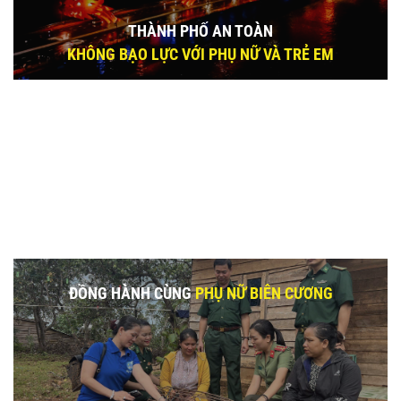
THÀNH PHỐ AN TOÀN
KHÔNG BẠO LỰC VỚI PHỤ NỮ VÀ TRẺ EM
ĐỒNG HÀNH CÙNG
PHỤ NỮ BIÊN CƯƠNG