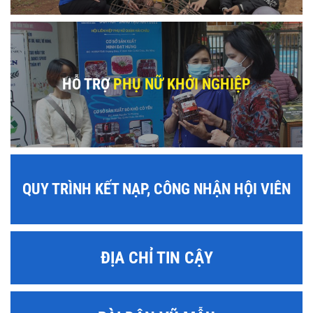
HỖ TRỢ
PHỤ NỮ KHỞI NGHIỆP
QUY TRÌNH KẾT NẠP, CÔNG NHẬN HỘI VIÊN
ĐỊA CHỈ TIN CẬY