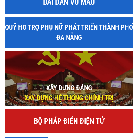
BÀI DÂN VŨ MẪU
QUỸ HỖ TRỢ PHỤ NỮ PHÁT TRIỂN THÀNH PHỐ
ĐÀ NẴNG
XÂY DỰNG ĐẢNG
XÂY DỰNG HỆ THỐNG CHÍNH TRỊ
BỘ PHÁP ĐIỂN ĐIỆN TỬ