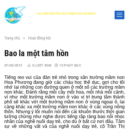
HỘI LIÊN HIỆP PHỤ NỮ THÀNH PHỐ ĐÀ NẴNG
DANANG WOMEN'S UNION
»
Trang chủ
Hoạt động hội
Bao la một tâm hồn
07/03/2013
3
LƯỢT XEM
10 PHÚT ĐỌC
Tiếng reo vui của đàn trẻ nhỏ trong sân trường mầm non
Hoa Phượng đang giờ các cháu học thể dục, gợi cho tôi
nhớ lại những con đường quen ở một số các trường mầm
non khác. Đành rằng mỗi cây mỗi hoa, mỗi nhà mỗi cảnh,
ví như một trường mầm non ở vào vị trí trung tâm thành
phố sẽ khác với một trường mầm non ở vùng ngoại ô, lại
càng khác xa một trường mầm non khác ở các vùng nông
thôn. Nhưng ý tôi muốn nói đến cái khuôn thước thời gian
tưởng chừng như nghe được tiếng rập ràng bao nỗi nhọc
nhằn của nghề nuôi dạy trẻ, cho dù ở bất cứ nơi đâu. Tâm
sự về những vất vả của nghề nuôi dạy trẻ, cô Trần Thị