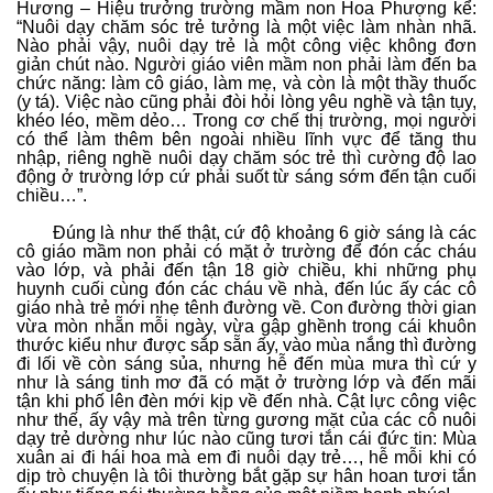
Hương – Hiệu trưởng trường mầm non Hoa Phượng kể:
“Nuôi dạy chăm sóc trẻ tưởng là một việc làm nhàn nhã.
Nào phải vậy, nuôi dạy trẻ là một công việc không đơn
giản chút nào. Người giáo viên mầm non phải làm đến ba
chức năng: làm cô giáo, làm mẹ, và còn là một thầy thuốc
(y tá). Việc nào cũng phải đòi hỏi lòng yêu nghề và tận tụy,
khéo léo, mềm dẻo… Trong cơ chế thị trường, mọi người
có thể làm thêm bên ngoài nhiều lĩnh vực để tăng thu
nhập, riêng nghề nuôi dạy chăm sóc trẻ thì cường độ lao
động ở trường lớp cứ phải suốt từ sáng sớm đến tận cuối
chiều…”.
Đúng là như thế thật, cứ độ khoảng 6 giờ sáng là các
cô giáo mầm non phải có mặt ở trường để đón các cháu
vào lớp, và phải đến tận 18 giờ chiều, khi những phụ
huynh cuối cùng đón các cháu về nhà, đến lúc ấy các cô
giáo nhà trẻ mới nhẹ tênh đường về. Con đường thời gian
vừa mòn nhẵn mỗi ngày, vừa gập ghềnh trong cái khuôn
thước kiểu như được sắp sẵn ấy, vào mùa nắng thì đường
đi lối về còn sáng sủa, nhưng hễ đến mùa mưa thì cứ y
như là sáng tinh mơ đã có mặt ở trường lớp và đến mãi
tận khi phố lên đèn mới kịp về đến nhà. Cật lực công việc
như thế, ấy vậy mà trên từng gương mặt của các cô nuôi
dạy trẻ dường như lúc nào cũng tươi tắn cái đức tin: Mùa
xuân ai đi hái hoa mà em đi nuôi dạy trẻ…, hễ mỗi khi có
dịp trò chuyện là tôi thường bắt gặp sự hân hoan tươi tắn