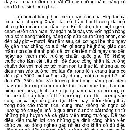
dạy các cháu mầm non bắt đầu từ những năm tháng cô
còn là học sinh trung học.
Từ cái mặt bằng thuê mướn ban đầu của Hợp tác xã
mua bán phường Xuân Hà, cô Trần Thị Hương đã mở
những lớp mầm non đầu tiên. Kể từ đó, như một người
chăm vườn cần mẫn lấy ngắn nuôi dài, vay vốn ngân hàng
mua sắm trang thiết bị, nâng cấp sửa chữa từng phần, cho
đến bây giờ – mười lăm năm sau, cái cơ ngơi bé nhỏ ngày
ấy gần như chẳng có tuổi tên gì trong hệ thống giáo dục
mầm non của thành phố, đã lớn dần lên mỗi ngày cho đến
ngày trở thành một trường chuẩn quốc gia. Tôi không
thuộc cho lắm cái tiêu chí để đuợc công nhận là trường
chuẩn đối với một cơ sở mầm non tư thục là những gì, có
điều nhìn vào trường lớp lầu đài rộng lớn khang trang có
đến gần 3000 mét vuông xây dựng, một cơ ngơi bề thế
đón đến 350 cháu vào trường, tìm trong thành phố hiếm
thấy một trường mầm non tư thục nào như thế. Lại còn
hiếm hơn nữa, chính là sự góp phần của nhà trường, cụ
thể hơn là cá nhân cô Hiệu trưởng Trần Thị Hương vào
công tác xã hội hóa giáo dục. Điều này thì tôi không thấy
trong báo cáo thành tích, cũng như không hề nghe cô
Hương trò chuyện, mà là qua tìm hiểu nắm bắt thông tin từ
những phụ huynh và cả giáo viên trong trường. Để tạo
điều kiện thuận lợi cho những gia đình công nhân viên
chức và lao động nghèo gặp nhiều khó khăn có đủ điều